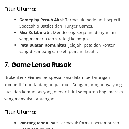
Fitur Utama:
Gameplay Penuh Aksi
: Termasuk mode unik seperti
Spaceship Battles dan Hunger Games.
Misi Kolaboratif
: Mendorong kerja tim dengan misi
yang memerlukan strategi kelompok.
Peta Buatan Komunitas
: Jelajahi peta dan konten
yang dikembangkan oleh pemain kreatif.
7.
Game Lensa Rusak
BrokenLens Games berspesialisasi dalam pertarungan
kompetitif dan tantangan parkour. Dengan jaringannya yang
luas dan komunitas yang menarik, ini sempurna bagi mereka
yang menyukai tantangan.
Fitur Utama:
Rentang Mode PvP
: Termasuk format pertempuran