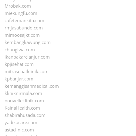
Mrobak.com
miekungfu.com
cafetemankita.com
rmjasabundo.com
mimoosajkt.com
kembangkawung.com
chungiwa.com
ikanbakarcianjur.com
kpjisehat.com
mitrasehatklinik.com
kpbanjar.com
kemanggisanmedical.com
kliniknirmala.com
nouvelleklinik.com
KainaHealth.com
shabirahusada.com
yadikacare.com
astaclinic.com