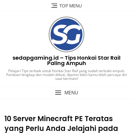
Skip
TOP MENU
to
content
sedapgaming.id – Tips Honkai Star Rail
Paling Ampuh
Pelajari Tips terbaik untuk Honkai Star Rail yang sudah terbukti ampuh.
Panduan lengkap dan mudah diikuti, dijamin bikin kamu lebih percaya diri
saat bermain!
MENU
10 Server Minecraft PE Teratas
yang Perlu Anda Jelajahi pada