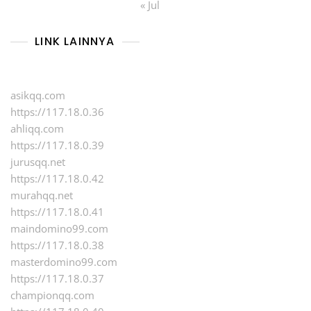
« Jul
LINK LAINNYA
asikqq.com
https://117.18.0.36
ahliqq.com
https://117.18.0.39
jurusqq.net
https://117.18.0.42
murahqq.net
https://117.18.0.41
maindomino99.com
https://117.18.0.38
masterdomino99.com
https://117.18.0.37
championqq.com