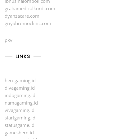
ibnusinalombok.com
grahamedicalkurdi.com
dyanzacare.com
griyabromoclinic.com
pkv
LINKS
herogaming.id
divagaming.id
indogaming.id
namagaming.id
vivagaming.id
startgaming.id
statusgame.id
gameshero.id