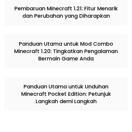
Pembaruan Minecraft 1.21: Fitur Menarik
dan Perubahan yang Diharapkan
Panduan Utama untuk Mod Combo
Minecraft 1.20: Tingkatkan Pengalaman
Bermain Game Anda
Panduan Utama untuk Unduhan
Minecraft Pocket Edition: Petunjuk
Langkah demi Langkah