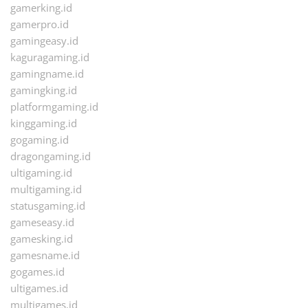
gamerking.id
gamerpro.id
gamingeasy.id
kaguragaming.id
gamingname.id
gamingking.id
platformgaming.id
kinggaming.id
gogaming.id
dragongaming.id
ultigaming.id
multigaming.id
statusgaming.id
gameseasy.id
gamesking.id
gamesname.id
gogames.id
ultigames.id
multigames.id