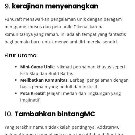
9.
kerajinan menyenangkan
FunCraft menawarkan pengalaman unik dengan beragam
mini-game khusus dan peta unik. Dikenal karena
komunitasnya yang ramah, ini adalah tempat yang fantastis
bagi pemain baru untuk menyelami diri mereka sendiri.
Fitur Utama:
Mini-Game Unik
: Nikmati permainan khusus seperti
Fish Slap dan Build Battle.
Melibatkan Komunitas
: Berbagi pengalaman dengan
basis pemain yang peduli dan inklusif.
Peta Kreatif
: Jelajahi medan dan lingkungan yang
imajinatif.
10.
Tambahkan bintangMC
Yang terakhir namun tidak kalah pentingnya, AddstarMC
terkenal karena gameplaynya yang inovatif dan daftar fitur