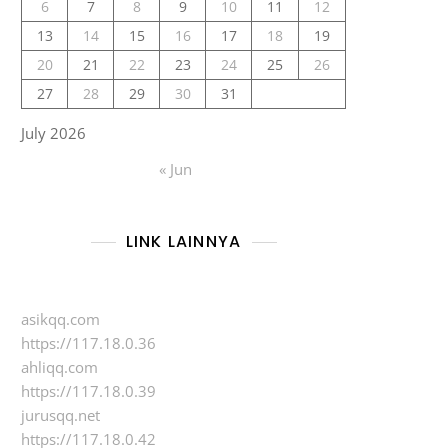
6
7
8
9
10
11
12
13
14
15
16
17
18
19
20
21
22
23
24
25
26
27
28
29
30
31
July 2026
« Jun
LINK LAINNYA
asikqq.com
https://117.18.0.36
ahliqq.com
https://117.18.0.39
jurusqq.net
https://117.18.0.42