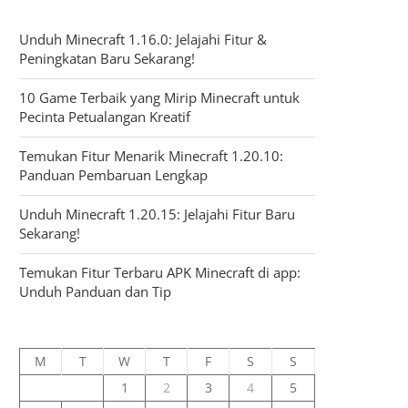
Unduh Minecraft 1.16.0: Jelajahi Fitur &
Peningkatan Baru Sekarang!
10 Game Terbaik yang Mirip Minecraft untuk
Pecinta Petualangan Kreatif
Temukan Fitur Menarik Minecraft 1.20.10:
Panduan Pembaruan Lengkap
Unduh Minecraft 1.20.15: Jelajahi Fitur Baru
Sekarang!
Temukan Fitur Terbaru APK Minecraft di app:
Unduh Panduan dan Tip
M
T
W
T
F
S
S
1
2
3
4
5