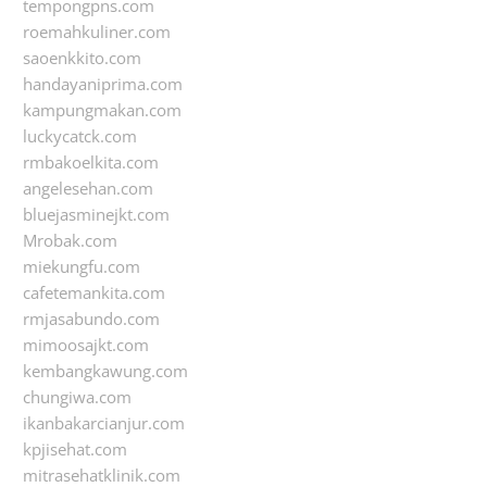
tempongpns.com
roemahkuliner.com
saoenkkito.com
handayaniprima.com
kampungmakan.com
luckycatck.com
rmbakoelkita.com
angelesehan.com
bluejasminejkt.com
Mrobak.com
miekungfu.com
cafetemankita.com
rmjasabundo.com
mimoosajkt.com
kembangkawung.com
chungiwa.com
ikanbakarcianjur.com
kpjisehat.com
mitrasehatklinik.com