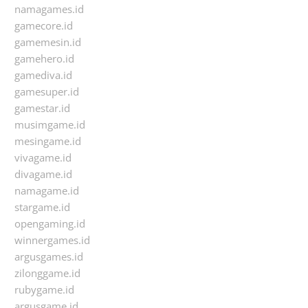
namagames.id
gamecore.id
gamemesin.id
gamehero.id
gamediva.id
gamesuper.id
gamestar.id
musimgame.id
mesingame.id
vivagame.id
divagame.id
namagame.id
stargame.id
opengaming.id
winnergames.id
argusgames.id
zilonggame.id
rubygame.id
argusgame.id