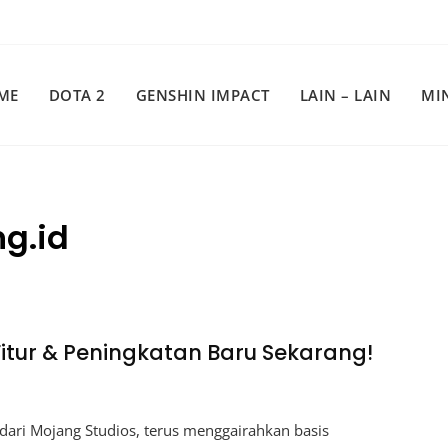
ME
DOTA 2
GENSHIN IMPACT
LAIN – LAIN
MI
g.id
 Fitur & Peningkatan Baru Sekarang!
ari Mojang Studios, terus menggairahkan basis