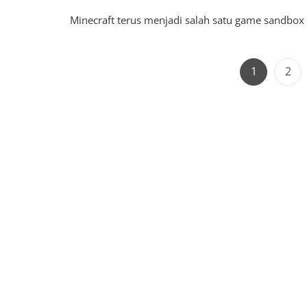
Minecraft terus menjadi salah satu game sandbox 
Page
Pag
1
2