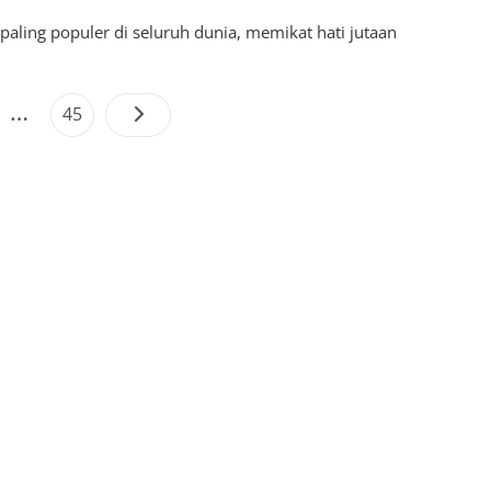
paling populer di seluruh dunia, memikat hati jutaan
Posts
…
e
Page
45
pagination