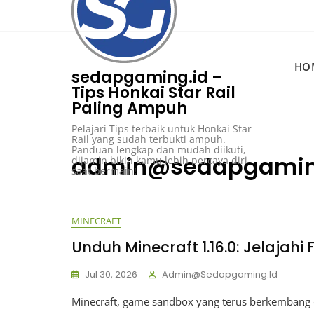
Skip
to
content
HO
sedapgaming.id –
Tips Honkai Star Rail
Paling Ampuh
Pelajari Tips terbaik untuk Honkai Star
Rail yang sudah terbukti ampuh.
Panduan lengkap dan mudah diikuti,
admin@sedapgamin
dijamin bikin kamu lebih percaya diri
saat bermain!
MINECRAFT
Unduh Minecraft 1.16.0: Jelajahi
Jul 30, 2026
Admin@sedapgaming.id
Minecraft, game sandbox yang terus berkembang d