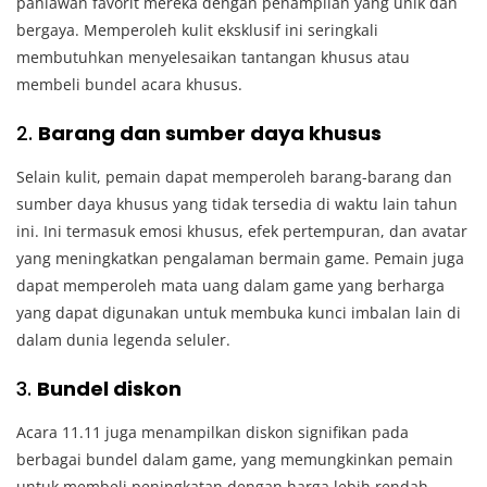
pahlawan favorit mereka dengan penampilan yang unik dan
bergaya. Memperoleh kulit eksklusif ini seringkali
membutuhkan menyelesaikan tantangan khusus atau
membeli bundel acara khusus.
2.
Barang dan sumber daya khusus
Selain kulit, pemain dapat memperoleh barang-barang dan
sumber daya khusus yang tidak tersedia di waktu lain tahun
ini. Ini termasuk emosi khusus, efek pertempuran, dan avatar
yang meningkatkan pengalaman bermain game. Pemain juga
dapat memperoleh mata uang dalam game yang berharga
yang dapat digunakan untuk membuka kunci imbalan lain di
dalam dunia legenda seluler.
3.
Bundel diskon
Acara 11.11 juga menampilkan diskon signifikan pada
berbagai bundel dalam game, yang memungkinkan pemain
untuk membeli peningkatan dengan harga lebih rendah.