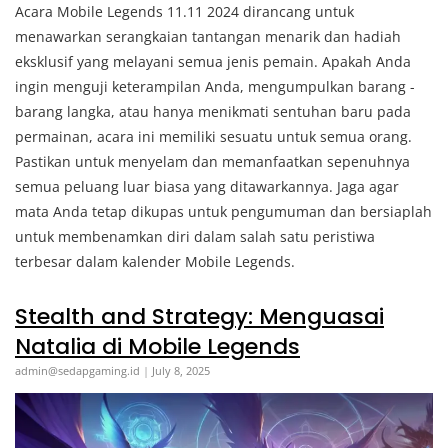
Acara Mobile Legends 11.11 2024 dirancang untuk
menawarkan serangkaian tantangan menarik dan hadiah
eksklusif yang melayani semua jenis pemain. Apakah Anda
ingin menguji keterampilan Anda, mengumpulkan barang -
barang langka, atau hanya menikmati sentuhan baru pada
permainan, acara ini memiliki sesuatu untuk semua orang.
Pastikan untuk menyelam dan memanfaatkan sepenuhnya
semua peluang luar biasa yang ditawarkannya. Jaga agar
mata Anda tetap dikupas untuk pengumuman dan bersiaplah
untuk membenamkan diri dalam salah satu peristiwa
terbesar dalam kalender Mobile Legends.
Stealth and Strategy: Menguasai
Natalia di Mobile Legends
admin@sedapgaming.id
|
July 8, 2025