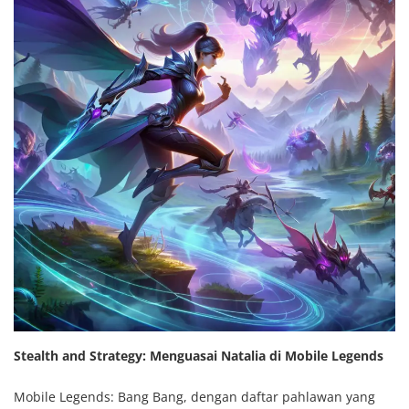
Stealth and Strategy: Menguasai Natalia di Mobile Legends
Mobile Legends: Bang Bang, dengan daftar pahlawan yang