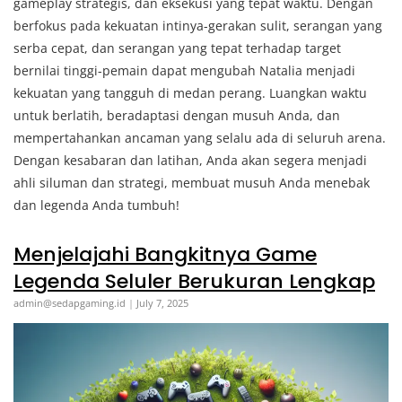
gameplay strategis, dan eksekusi yang tepat waktu. Dengan
berfokus pada kekuatan intinya-gerakan sulit, serangan yang
serba cepat, dan serangan yang tepat terhadap target
bernilai tinggi-pemain dapat mengubah Natalia menjadi
kekuatan yang tangguh di medan perang. Luangkan waktu
untuk berlatih, beradaptasi dengan musuh Anda, dan
mempertahankan ancaman yang selalu ada di seluruh arena.
Dengan kesabaran dan latihan, Anda akan segera menjadi
ahli siluman dan strategi, membuat musuh Anda menebak
dan legenda Anda tumbuh!
Menjelajahi Bangkitnya Game
Legenda Seluler Berukuran Lengkap
admin@sedapgaming.id
|
July 7, 2025