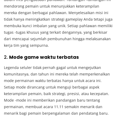
mendorong pemain untuk menunjukkan keterampilan
mereka dengan berbagai pahlawan. Menyelesaikan misi ini
tidak hanya meningkatkan strategi gameplay Anda tetapi juga
membuka kunci imbalan yang unik. Setiap pahlawan memiliki
tugas -tugas khusus yang terkait dengannya, yang berkisar
dari mencapai sejumlah pembunuhan hingga melaksanakan
kerja tim yang sempurna.
2.
Mode game waktu terbatas
Legenda seluler tidak pernah gagal untuk mengejutkan
komunitasnya, dan tahun ini mereka telah memperkenalkan
mode permainan waktu terbatas hanya untuk acara ini.
Setiap mode dirancang untuk menguji berbagai aspek
keterampilan pemain, baik strategi, presisi, atau kecepatan.
Mode -mode ini memberikan pandangan baru tentang
permainan, membuat acara 11.11 semakin menarik dan
menarik bagi pemain berpengalaman dan pendatang baru.