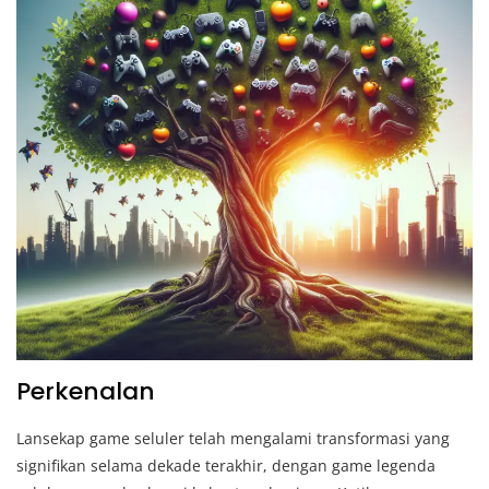
Perkenalan
Lansekap game seluler telah mengalami transformasi yang
signifikan selama dekade terakhir, dengan game legenda