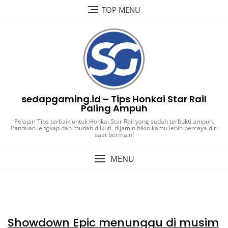
Skip
TOP MENU
to
content
sedapgaming.id – Tips Honkai Star Rail
Paling Ampuh
Pelajari Tips terbaik untuk Honkai Star Rail yang sudah terbukti ampuh.
Panduan lengkap dan mudah diikuti, dijamin bikin kamu lebih percaya diri
saat bermain!
MENU
Showdown Epic menunggu di musim