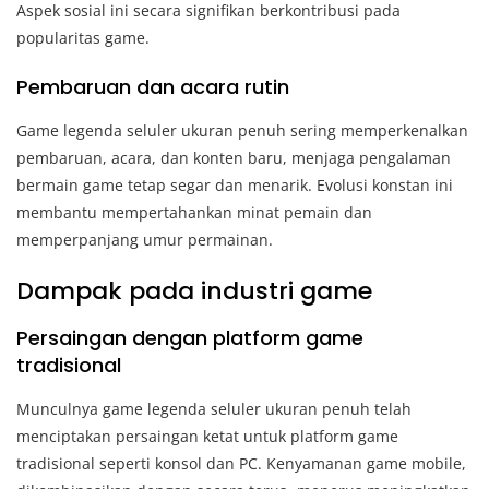
Aspek sosial ini secara signifikan berkontribusi pada
popularitas game.
Pembaruan dan acara rutin
Game legenda seluler ukuran penuh sering memperkenalkan
pembaruan, acara, dan konten baru, menjaga pengalaman
bermain game tetap segar dan menarik. Evolusi konstan ini
membantu mempertahankan minat pemain dan
memperpanjang umur permainan.
Dampak pada industri game
Persaingan dengan platform game
tradisional
Munculnya game legenda seluler ukuran penuh telah
menciptakan persaingan ketat untuk platform game
tradisional seperti konsol dan PC. Kenyamanan game mobile,