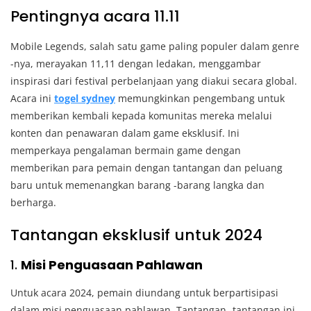
Pentingnya acara 11.11
Mobile Legends, salah satu game paling populer dalam genre
-nya, merayakan 11,11 dengan ledakan, menggambar
inspirasi dari festival perbelanjaan yang diakui secara global.
Acara ini
togel sydney
memungkinkan pengembang untuk
memberikan kembali kepada komunitas mereka melalui
konten dan penawaran dalam game eksklusif. Ini
memperkaya pengalaman bermain game dengan
memberikan para pemain dengan tantangan dan peluang
baru untuk memenangkan barang -barang langka dan
berharga.
Tantangan eksklusif untuk 2024
1.
Misi Penguasaan Pahlawan
Untuk acara 2024, pemain diundang untuk berpartisipasi
dalam misi penguasaan pahlawan. Tantangan -tantangan ini