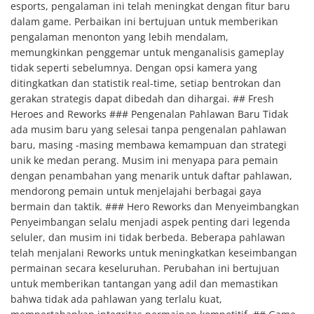
esports, pengalaman ini telah meningkat dengan fitur baru
dalam game. Perbaikan ini bertujuan untuk memberikan
pengalaman menonton yang lebih mendalam,
memungkinkan penggemar untuk menganalisis gameplay
tidak seperti sebelumnya. Dengan opsi kamera yang
ditingkatkan dan statistik real-time, setiap bentrokan dan
gerakan strategis dapat dibedah dan dihargai. ## Fresh
Heroes and Reworks ### Pengenalan Pahlawan Baru Tidak
ada musim baru yang selesai tanpa pengenalan pahlawan
baru, masing -masing membawa kemampuan dan strategi
unik ke medan perang. Musim ini menyapa para pemain
dengan penambahan yang menarik untuk daftar pahlawan,
mendorong pemain untuk menjelajahi berbagai gaya
bermain dan taktik. ### Hero Reworks dan Menyeimbangkan
Penyeimbangan selalu menjadi aspek penting dari legenda
seluler, dan musim ini tidak berbeda. Beberapa pahlawan
telah menjalani Reworks untuk meningkatkan keseimbangan
permainan secara keseluruhan. Perubahan ini bertujuan
untuk memberikan tantangan yang adil dan memastikan
bahwa tidak ada pahlawan yang terlalu kuat,