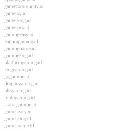
gamecommunity.id
gamejoy.id
gamerking.id
gamerpro.id
gamingeasy.id
kaguragaming.id
gamingname.id
gamingking.id
platformgaming.id
kinggaming.id
gogaming.id
dragongaming.id
ultigaming.id
multigaming.id
statusgaming.id
gameseasy.id
gamesking.id
gamesname.id