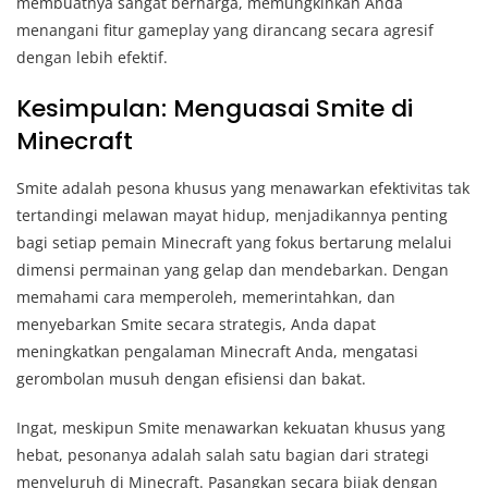
membuatnya sangat berharga, memungkinkan Anda
menangani fitur gameplay yang dirancang secara agresif
dengan lebih efektif.
Kesimpulan: Menguasai Smite di
Minecraft
Smite adalah pesona khusus yang menawarkan efektivitas tak
tertandingi melawan mayat hidup, menjadikannya penting
bagi setiap pemain Minecraft yang fokus bertarung melalui
dimensi permainan yang gelap dan mendebarkan. Dengan
memahami cara memperoleh, memerintahkan, dan
menyebarkan Smite secara strategis, Anda dapat
meningkatkan pengalaman Minecraft Anda, mengatasi
gerombolan musuh dengan efisiensi dan bakat.
Ingat, meskipun Smite menawarkan kekuatan khusus yang
hebat, pesonanya adalah salah satu bagian dari strategi
menyeluruh di Minecraft. Pasangkan secara bijak dengan