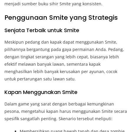
menjadi sumber buku sihir Smite yang konsisten.
Penggunaan Smite yang Strategis
Senjata Terbaik untuk Smite
Meskipun pedang dan kapak dapat menggunakan Smite,
pilihannya bergantung pada gaya permainan Anda. Pedang,
dengan tingkat serangan yang lebih cepat, biasanya lebih
efektif melawan banyak lawan, sementara kapak
menghasilkan lebih banyak kerusakan per ayunan, cocok
untuk pertarungan satu lawan satu.
Kapan Menggunakan Smite
Dalam game yang sarat dengan berbagai kemungkinan
pesona, mengetahui kapan harus menggunakan Smite secara
spesifik sangatlah penting. Skenario tersebut meliputi:
Membersihkan ruang bawah tanah dan desa zombie.