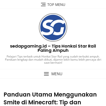
Skip
TOP MENU
to
content
sedapgaming.id – Tips Honkai Star Rail
Paling Ampuh
Pelajari Tips terbaik untuk Honkai Star Rail yang sudah terbukti ampuh.
Panduan lengkap dan mudah diikuti, dijamin bikin kamu lebih percaya diri
saat bermain!
MENU
Panduan Utama Menggunakan
Smite di Minecraft: Tip dan