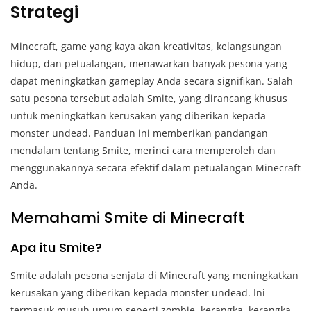
Strategi
Minecraft, game yang kaya akan kreativitas, kelangsungan
hidup, dan petualangan, menawarkan banyak pesona yang
dapat meningkatkan gameplay Anda secara signifikan. Salah
satu pesona tersebut adalah Smite, yang dirancang khusus
untuk meningkatkan kerusakan yang diberikan kepada
monster undead. Panduan ini memberikan pandangan
mendalam tentang Smite, merinci cara memperoleh dan
menggunakannya secara efektif dalam petualangan Minecraft
Anda.
Memahami Smite di Minecraft
Apa itu Smite?
Smite adalah pesona senjata di Minecraft yang meningkatkan
kerusakan yang diberikan kepada monster undead. Ini
termasuk musuh umum seperti zombie, kerangka, kerangka