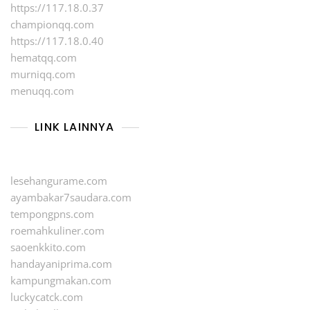
https://117.18.0.37
championqq.com
https://117.18.0.40
hematqq.com
murniqq.com
menuqq.com
LINK LAINNYA
lesehangurame.com
ayambakar7saudara.com
tempongpns.com
roemahkuliner.com
saoenkkito.com
handayaniprima.com
kampungmakan.com
luckycatck.com