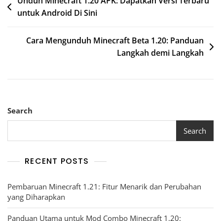
Post
Unduh Minecraft 1.20 APK: Dapatkan Versi Terbaru
untuk Android Di Sini
navigation
Cara Mengunduh Minecraft Beta 1.20: Panduan
Langkah demi Langkah
Search
Search
RECENT POSTS
Pembaruan Minecraft 1.21: Fitur Menarik dan Perubahan
yang Diharapkan
Panduan Utama untuk Mod Combo Minecraft 1.20: