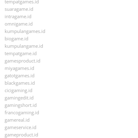
tempatgames.id
suaragame.id
intragame.id
omnigame.id
kumpulangames.id
biogame.id
kumpulangame.id
tempatgame.id
gamesproduct.id
miyagames.id
gatotgames.id
blackgames.id
cicigaming.id
gamingedit.id
gamingshort.id
francogaming.id
gamereal.id
gameservice.id
gameproduct.id