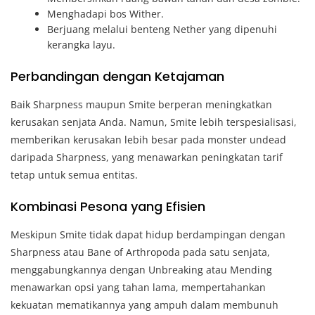
Menghadapi bos Wither.
Berjuang melalui benteng Nether yang dipenuhi
kerangka layu.
Perbandingan dengan Ketajaman
Baik Sharpness maupun Smite berperan meningkatkan
kerusakan senjata Anda. Namun, Smite lebih terspesialisasi,
memberikan kerusakan lebih besar pada monster undead
daripada Sharpness, yang menawarkan peningkatan tarif
tetap untuk semua entitas.
Kombinasi Pesona yang Efisien
Meskipun Smite tidak dapat hidup berdampingan dengan
Sharpness atau Bane of Arthropoda pada satu senjata,
menggabungkannya dengan Unbreaking atau Mending
menawarkan opsi yang tahan lama, mempertahankan
kekuatan mematikannya yang ampuh dalam membunuh