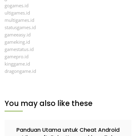
gogames.id
ultigames.id
multigames.id
statusgames.id
gameeasy.id
gameking.id
gamestatus.id
gamepro.id
kinggame.id
dragongame.id
You may also like these
Panduan Utama untuk Cheat Android