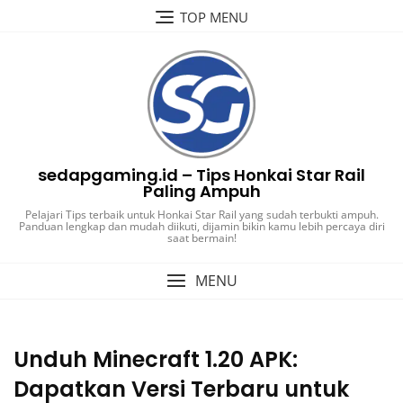
Skip
TOP MENU
to
content
sedapgaming.id – Tips Honkai Star Rail
Paling Ampuh
Pelajari Tips terbaik untuk Honkai Star Rail yang sudah terbukti ampuh.
Panduan lengkap dan mudah diikuti, dijamin bikin kamu lebih percaya diri
saat bermain!
MENU
Unduh Minecraft 1.20 APK:
Dapatkan Versi Terbaru untuk