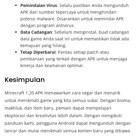
Pemindaian Virus
: Selalu pastikan Anda mengunduh
APK dari sumber tepercaya untuk menghindari
potensi malware. Disarankan untuk memindai APK
dengan program antivirus.
Data Cadangan
: Sebelum menginstal, buat cadangan
data game Anda saat ini untuk memastikan tidak ada
kemajuan yang hilang.
Tetap Diperbarui
: Pantau setiap patch atau
pembaruan yang terkait dengan APK untuk menjaga
kinerja dan keamanan optimal.
Kesimpulan
Minecraft 1.20 APK menawarkan cara segar dan menarik
untuk menikmati game yang kita semua sukai. Dengan bioma,
makhluk, dan item baru, pemain dapat mempelajari
eksplorasi dan kreativitas lebih dalam. Dengan mengikuti
panduan kami, pengguna Android dapat mengunduh dengan
lancar dan mulai menikmati semua konten baru yang dibawa