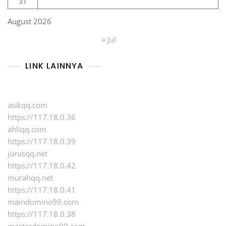
31
August 2026
« Jul
LINK LAINNYA
asikqq.com
https://117.18.0.36
ahliqq.com
https://117.18.0.39
jurusqq.net
https://117.18.0.42
murahqq.net
https://117.18.0.41
maindomino99.com
https://117.18.0.38