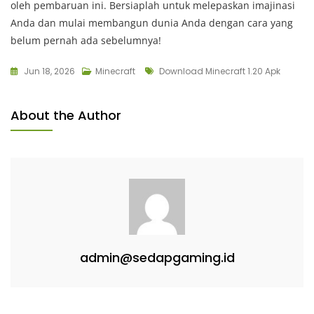
oleh pembaruan ini. Bersiaplah untuk melepaskan imajinasi
Anda dan mulai membangun dunia Anda dengan cara yang
belum pernah ada sebelumnya!
Tags
Jun 18, 2026
Minecraft
Download Minecraft 1.20 Apk
About the Author
admin@sedapgaming.id