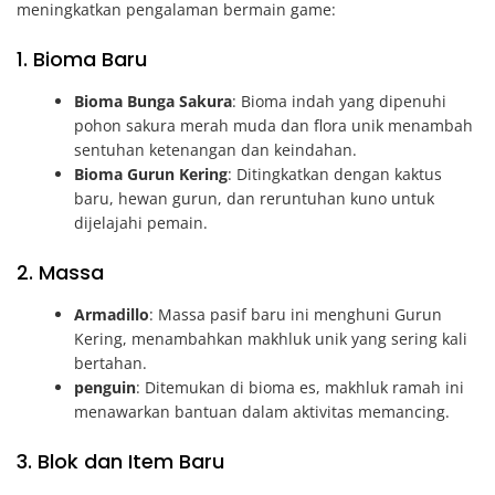
meningkatkan pengalaman bermain game:
1. Bioma Baru
Bioma Bunga Sakura
: Bioma indah yang dipenuhi
pohon sakura merah muda dan flora unik menambah
sentuhan ketenangan dan keindahan.
Bioma Gurun Kering
: Ditingkatkan dengan kaktus
baru, hewan gurun, dan reruntuhan kuno untuk
dijelajahi pemain.
2. Massa
Armadillo
: Massa pasif baru ini menghuni Gurun
Kering, menambahkan makhluk unik yang sering kali
bertahan.
penguin
: Ditemukan di bioma es, makhluk ramah ini
menawarkan bantuan dalam aktivitas memancing.
3. Blok dan Item Baru