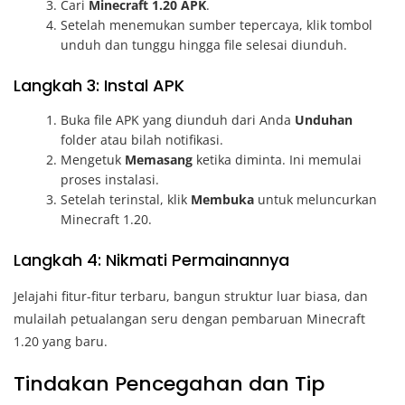
Cari
Minecraft 1.20 APK
.
Setelah menemukan sumber tepercaya, klik tombol
unduh dan tunggu hingga file selesai diunduh.
Langkah 3: Instal APK
Buka file APK yang diunduh dari Anda
Unduhan
folder atau bilah notifikasi.
Mengetuk
Memasang
ketika diminta. Ini memulai
proses instalasi.
Setelah terinstal, klik
Membuka
untuk meluncurkan
Minecraft 1.20.
Langkah 4: Nikmati Permainannya
Jelajahi fitur-fitur terbaru, bangun struktur luar biasa, dan
mulailah petualangan seru dengan pembaruan Minecraft
1.20 yang baru.
Tindakan Pencegahan dan Tip