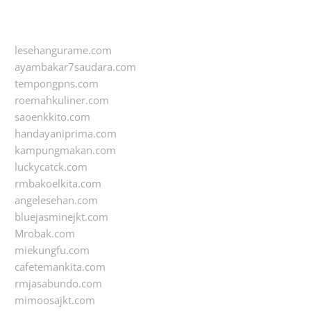
lesehangurame.com
ayambakar7saudara.com
tempongpns.com
roemahkuliner.com
saoenkkito.com
handayaniprima.com
kampungmakan.com
luckycatck.com
rmbakoelkita.com
angelesehan.com
bluejasminejkt.com
Mrobak.com
miekungfu.com
cafetemankita.com
rmjasabundo.com
mimoosajkt.com