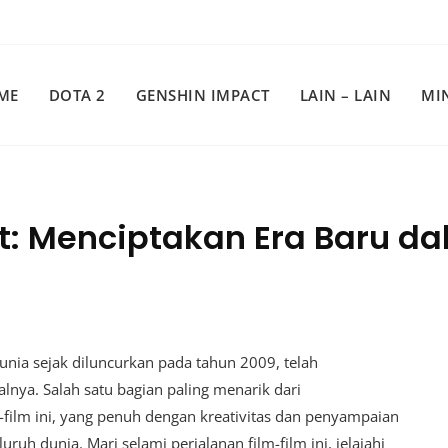
ME
DOTA 2
GENSHIN IMPACT
LAIN – LAIN
MI
ft: Menciptakan Era Baru d
ia sejak diluncurkan pada tahun 2009, telah
nya. Salah satu bagian paling menarik dari
m-film ini, yang penuh dengan kreativitas dan penyampaian
uruh dunia. Mari selami perjalanan film-film ini, jelajahi