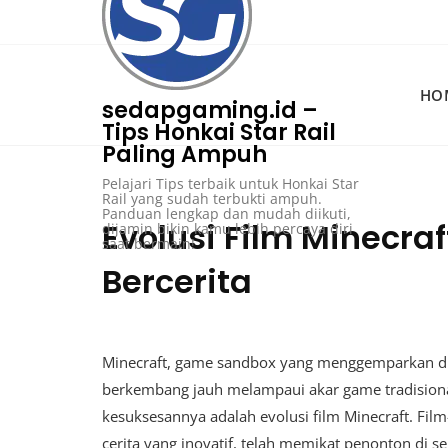
Skip
to
content
HO
sedapgaming.id –
Tips Honkai Star Rail
Paling Ampuh
Pelajari Tips terbaik untuk Honkai Star
Rail yang sudah terbukti ampuh.
Panduan lengkap dan mudah diikuti,
Evolusi Film Minecra
dijamin bikin kamu lebih percaya diri
saat bermain!
Bercerita
Minecraft, game sandbox yang menggemparkan dun
berkembang jauh melampaui akar game tradisional
kesuksesannya adalah evolusi film Minecraft. Fil
cerita yang inovatif, telah memikat penonton di sel