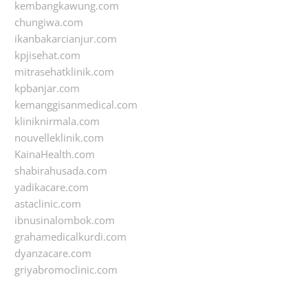
kembangkawung.com
chungiwa.com
ikanbakarcianjur.com
kpjisehat.com
mitrasehatklinik.com
kpbanjar.com
kemanggisanmedical.com
kliniknirmala.com
nouvelleklinik.com
KainaHealth.com
shabirahusada.com
yadikacare.com
astaclinic.com
ibnusinalombok.com
grahamedicalkurdi.com
dyanzacare.com
griyabromoclinic.com