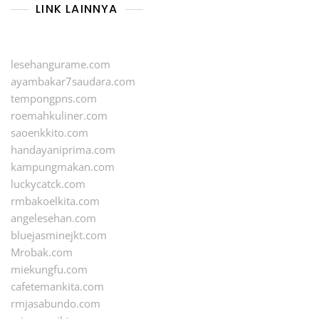
LINK LAINNYA
lesehangurame.com
ayambakar7saudara.com
tempongpns.com
roemahkuliner.com
saoenkkito.com
handayaniprima.com
kampungmakan.com
luckycatck.com
rmbakoelkita.com
angelesehan.com
bluejasminejkt.com
Mrobak.com
miekungfu.com
cafetemankita.com
rmjasabundo.com