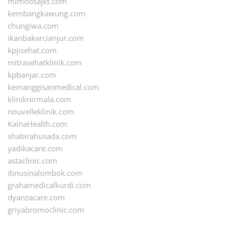
mimoosajkt.com
kembangkawung.com
chungiwa.com
ikanbakarcianjur.com
kpjisehat.com
mitrasehatklinik.com
kpbanjar.com
kemanggisanmedical.com
kliniknirmala.com
nouvelleklinik.com
KainaHealth.com
shabirahusada.com
yadikacare.com
astaclinic.com
ibnusinalombok.com
grahamedicalkurdi.com
dyanzacare.com
griyabromoclinic.com