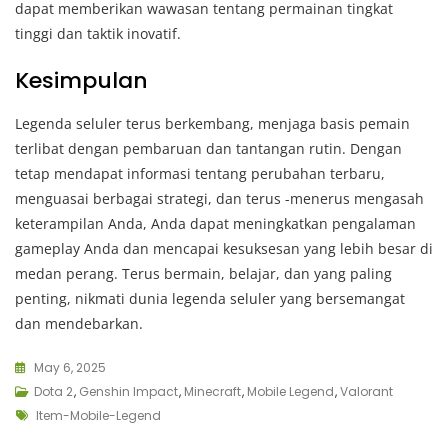
dapat memberikan wawasan tentang permainan tingkat
tinggi dan taktik inovatif.
Kesimpulan
Legenda seluler terus berkembang, menjaga basis pemain
terlibat dengan pembaruan dan tantangan rutin. Dengan
tetap mendapat informasi tentang perubahan terbaru,
menguasai berbagai strategi, dan terus -menerus mengasah
keterampilan Anda, Anda dapat meningkatkan pengalaman
gameplay Anda dan mencapai kesuksesan yang lebih besar di
medan perang. Terus bermain, belajar, dan yang paling
penting, nikmati dunia legenda seluler yang bersemangat
dan mendebarkan.
May 6, 2025
Dota 2
,
Genshin Impact
,
Minecraft
,
Mobile Legend
,
Valorant
Tags
Item-Mobile-Legend