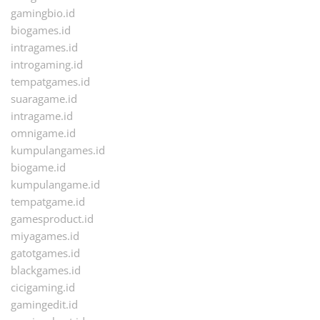
gamingbio.id
biogames.id
intragames.id
introgaming.id
tempatgames.id
suaragame.id
intragame.id
omnigame.id
kumpulangames.id
biogame.id
kumpulangame.id
tempatgame.id
gamesproduct.id
miyagames.id
gatotgames.id
blackgames.id
cicigaming.id
gamingedit.id