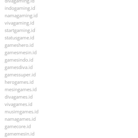
divagaming.id
indogaming.id
namagaming.id
vivagaming.id
startgaming.id
statusgame.id
gameshero.id
gamesmesin.id
gamesindo.id
gamesdiva.id
gamessuper.id
herogames.id
mesingames.id
divagames.id
vivagames.id
musimgames.id
namagames.id
gamecore.id
gamemesin.id