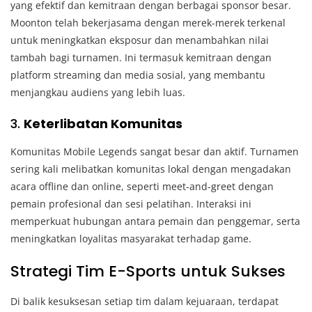
yang efektif dan kemitraan dengan berbagai sponsor besar.
Moonton telah bekerjasama dengan merek-merek terkenal
untuk meningkatkan eksposur dan menambahkan nilai
tambah bagi turnamen. Ini termasuk kemitraan dengan
platform streaming dan media sosial, yang membantu
menjangkau audiens yang lebih luas.
3.
Keterlibatan Komunitas
Komunitas Mobile Legends sangat besar dan aktif. Turnamen
sering kali melibatkan komunitas lokal dengan mengadakan
acara offline dan online, seperti meet-and-greet dengan
pemain profesional dan sesi pelatihan. Interaksi ini
memperkuat hubungan antara pemain dan penggemar, serta
meningkatkan loyalitas masyarakat terhadap game.
Strategi Tim E-Sports untuk Sukses
Di balik kesuksesan setiap tim dalam kejuaraan, terdapat