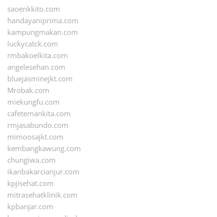
saoenkkito.com
handayaniprima.com
kampungmakan.com
luckycatck.com
rmbakoelkita.com
angelesehan.com
bluejasminejkt.com
Mrobak.com
miekungfu.com
cafetemankita.com
rmjasabundo.com
mimoosajkt.com
kembangkawung.com
chungiwa.com
ikanbakarcianjur.com
kpjisehat.com
mitrasehatklinik.com
kpbanjar.com