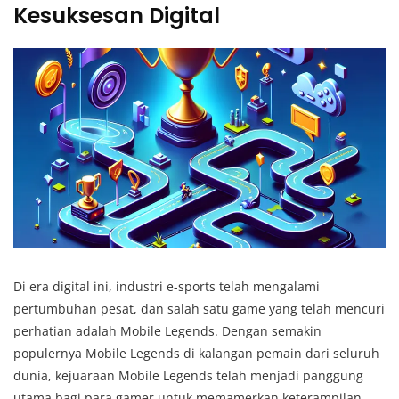
Kesuksesan Digital
Di era digital ini, industri e-sports telah mengalami
pertumbuhan pesat, dan salah satu game yang telah mencuri
perhatian adalah Mobile Legends. Dengan semakin
populernya Mobile Legends di kalangan pemain dari seluruh
dunia, kejuaraan Mobile Legends telah menjadi panggung
utama bagi para gamer untuk memamerkan keterampilan