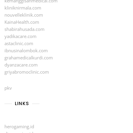
kemanggisanmedical.com
kliniknirmala.com
nouvelleklinik.com
KainaHealth.com
shabirahusada.com
yadikacare.com
astaclinic.com
ibnusinalombok.com
grahamedicalkurdi.com
dyanzacare.com
griyabromoclinic.com
pkv
LINKS
herogaming.id