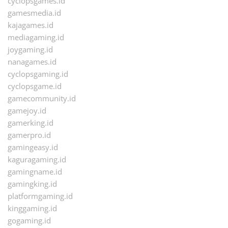
cyclopsgames.id
gamesmedia.id
kajagames.id
mediagaming.id
joygaming.id
nanagames.id
cyclopsgaming.id
cyclopsgame.id
gamecommunity.id
gamejoy.id
gamerking.id
gamerpro.id
gamingeasy.id
kaguragaming.id
gamingname.id
gamingking.id
platformgaming.id
kinggaming.id
gogaming.id