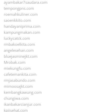
ayambakar7saudara.com
tempongpns.com
roemahkuliner.com
saoenkkito.com
handayaniprima.com
kampungmakan.com
luckycatck.com
rmbakoelkita.com
angelesehan.com
bluejasminejkt.com
Mrobak.com
miekungfu.com
cafetemankita.com
rmjasabundo.com
mimoosajkt.com
kembangkawung.com
chungiwa.com
ikanbakarcianjur.com
kpjisehat.com