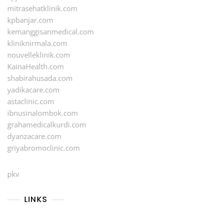
mitrasehatklinik.com
kpbanjar.com
kemanggisanmedical.com
kliniknirmala.com
nouvelleklinik.com
KainaHealth.com
shabirahusada.com
yadikacare.com
astaclinic.com
ibnusinalombok.com
grahamedicalkurdi.com
dyanzacare.com
griyabromoclinic.com
pkv
LINKS