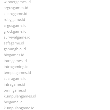
winnergames.id
argusgames.id
zilonggame.id
rubygame.id
argusgame.id
grockgame.id
survivalgame.id
safegame.id
gamingbio.id
biogames.id
intragames.id
introgaming.id
tempatgames.id
suaragame.id
intragame.id
omnigame.id
kumpulangames.id
biogame.id
kumpulangame.id