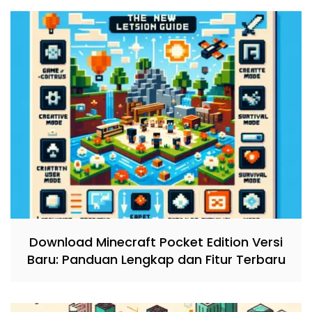
Download Minecraft Pocket Edition Versi
Baru: Panduan Lengkap dan Fitur Terbaru