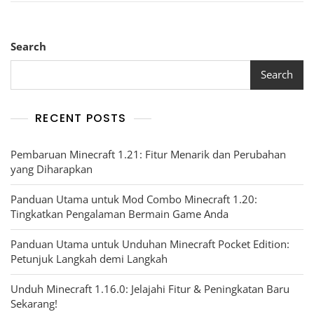
Search
Search
RECENT POSTS
Pembaruan Minecraft 1.21: Fitur Menarik dan Perubahan
yang Diharapkan
Panduan Utama untuk Mod Combo Minecraft 1.20:
Tingkatkan Pengalaman Bermain Game Anda
Panduan Utama untuk Unduhan Minecraft Pocket Edition:
Petunjuk Langkah demi Langkah
Unduh Minecraft 1.16.0: Jelajahi Fitur & Peningkatan Baru
Sekarang!