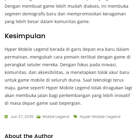
Dengan membuat game lebih mudah diakses, ini membuka
segmen demografis baru dan mempromosikan keragaman
yang lebih besar dalam komunitas game.
Kesimpulan
Hyper Mobile Legend berada di garis depan era baru dalam
permainan, mengubah cara pemain terlibat dengan game di
perangkat seluler mereka. Dengan fokus pada inovasi,
komunitas, dan aksesibilitas, ia menetapkan tolok ukur baru
untuk game mobile di seluruh dunia. Saat teknologi terus
maju, game seperti Hyper Mobile Legend tidak diragukan lagi
akan membuka jalan bagi perkembangan yang lebih inovatif
di masa depan game saat bepergian.
Tags
Jun 27, 2025
Mobile Legend
Hyper-Mobile-Legend
About the Author