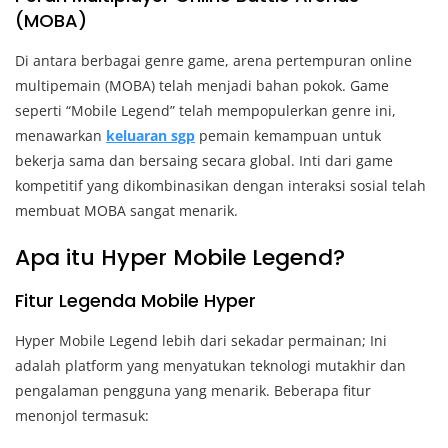
(MOBA)
Di antara berbagai genre game, arena pertempuran online
multipemain (MOBA) telah menjadi bahan pokok. Game
seperti “Mobile Legend” telah mempopulerkan genre ini,
menawarkan
keluaran sgp
pemain kemampuan untuk
bekerja sama dan bersaing secara global. Inti dari game
kompetitif yang dikombinasikan dengan interaksi sosial telah
membuat MOBA sangat menarik.
Apa itu Hyper Mobile Legend?
Fitur Legenda Mobile Hyper
Hyper Mobile Legend lebih dari sekadar permainan; Ini
adalah platform yang menyatukan teknologi mutakhir dan
pengalaman pengguna yang menarik. Beberapa fitur
menonjol termasuk: