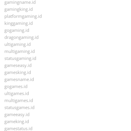
gamingname.id
gamingking.id
platformgaming.id
kinggaming.id
gogaming.id
dragongaming.id
ultigaming.id
multigaming.id
statusgaming.id
gameseasy.id
gamesking.id
gamesname.id
gogames.id
ultigames.id
multigames.id
statusgames.id
gameeasy.id
gameking.id
gamestatus.id