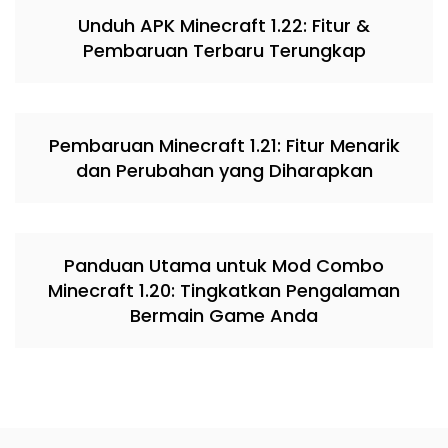
Unduh APK Minecraft 1.22: Fitur &
Pembaruan Terbaru Terungkap
Pembaruan Minecraft 1.21: Fitur Menarik
dan Perubahan yang Diharapkan
Panduan Utama untuk Mod Combo
Minecraft 1.20: Tingkatkan Pengalaman
Bermain Game Anda