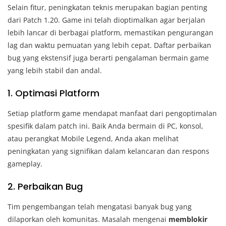
Selain fitur, peningkatan teknis merupakan bagian penting
dari Patch 1.20. Game ini telah dioptimalkan agar berjalan
lebih lancar di berbagai platform, memastikan pengurangan
lag dan waktu pemuatan yang lebih cepat. Daftar perbaikan
bug yang ekstensif juga berarti pengalaman bermain game
yang lebih stabil dan andal.
1. Optimasi Platform
Setiap platform game mendapat manfaat dari pengoptimalan
spesifik dalam patch ini. Baik Anda bermain di PC, konsol,
atau perangkat Mobile Legend, Anda akan melihat
peningkatan yang signifikan dalam kelancaran dan respons
gameplay.
2. Perbaikan Bug
Tim pengembangan telah mengatasi banyak bug yang
dilaporkan oleh komunitas. Masalah mengenai
memblokir