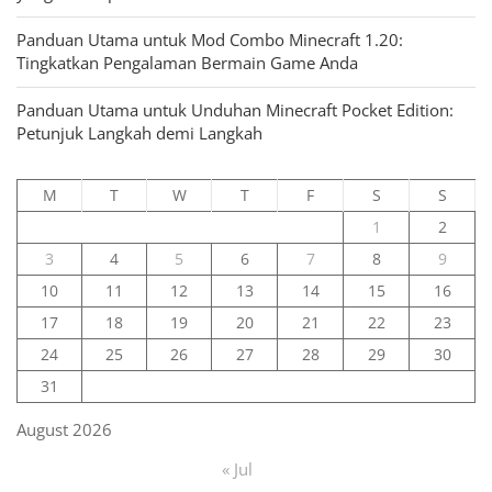
Panduan Utama untuk Mod Combo Minecraft 1.20:
Tingkatkan Pengalaman Bermain Game Anda
Panduan Utama untuk Unduhan Minecraft Pocket Edition:
Petunjuk Langkah demi Langkah
M
T
W
T
F
S
S
1
2
3
4
5
6
7
8
9
10
11
12
13
14
15
16
17
18
19
20
21
22
23
24
25
26
27
28
29
30
31
August 2026
« Jul