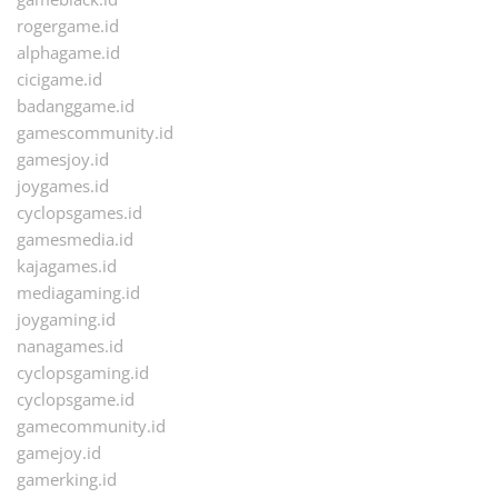
rogergame.id
alphagame.id
cicigame.id
badanggame.id
gamescommunity.id
gamesjoy.id
joygames.id
cyclopsgames.id
gamesmedia.id
kajagames.id
mediagaming.id
joygaming.id
nanagames.id
cyclopsgaming.id
cyclopsgame.id
gamecommunity.id
gamejoy.id
gamerking.id