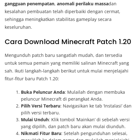
gangguan penempatan
,
anomali perilaku massa
dan
kesalahan pembuatan telah diperbaiki dengan cermat,
sehingga meningkatkan stabilitas gameplay secara
keseluruhan.
Cara Download Minecraft Patch 1.20
Mengunduh patch baru sangatlah mudah, dan tersedia
untuk semua pemain yang memiliki salinan Minecraft yang
sah. Ikuti langkah-langkah berikut untuk mulai menjelajahi
fitur-fitur baru Patch 1.20:
Buka Peluncur Anda
: Mulailah dengan membuka
peluncur Minecraft di perangkat Anda.
Pilih Versi Terbaru
: Navigasikan ke tab ‘Instalasi’ dan
pilih versi terbaru.
Mulai Unduh
: Klik tombol ‘Mainkan’ di sebelah versi
yang dipilih, dan patch baru akan mulai diunduh.
Nikmati Fitur Baru
: Setelah pengunduhan selesai,