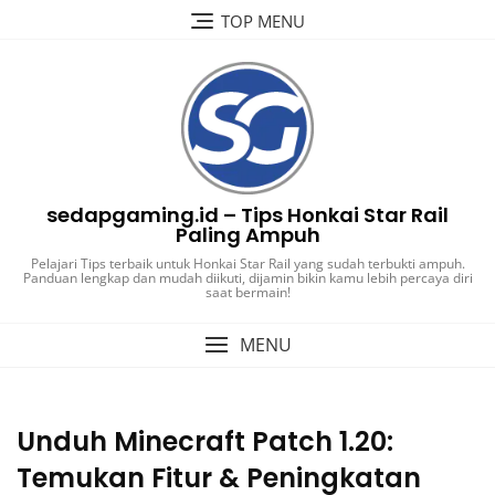
Skip
TOP MENU
to
content
sedapgaming.id – Tips Honkai Star Rail
Paling Ampuh
Pelajari Tips terbaik untuk Honkai Star Rail yang sudah terbukti ampuh.
Panduan lengkap dan mudah diikuti, dijamin bikin kamu lebih percaya diri
saat bermain!
MENU
Unduh Minecraft Patch 1.20:
Temukan Fitur & Peningkatan