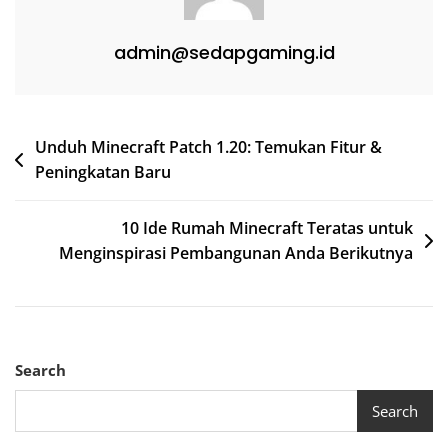
admin@sedapgaming.id
Post
Unduh Minecraft Patch 1.20: Temukan Fitur &
Peningkatan Baru
navigation
10 Ide Rumah Minecraft Teratas untuk
Menginspirasi Pembangunan Anda Berikutnya
Search
Search