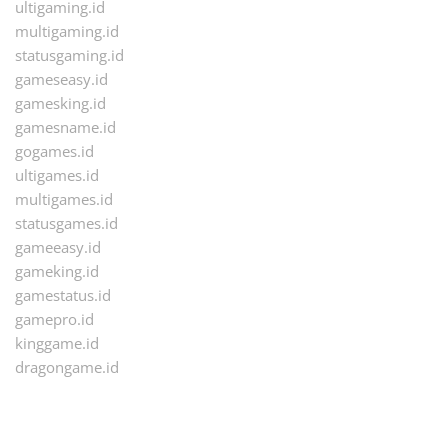
ultigaming.id
multigaming.id
statusgaming.id
gameseasy.id
gamesking.id
gamesname.id
gogames.id
ultigames.id
multigames.id
statusgames.id
gameeasy.id
gameking.id
gamestatus.id
gamepro.id
kinggame.id
dragongame.id