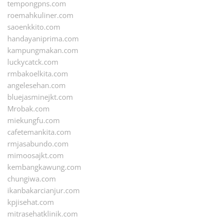
tempongpns.com
roemahkuliner.com
saoenkkito.com
handayaniprima.com
kampungmakan.com
luckycatck.com
rmbakoelkita.com
angelesehan.com
bluejasminejkt.com
Mrobak.com
miekungfu.com
cafetemankita.com
rmjasabundo.com
mimoosajkt.com
kembangkawung.com
chungiwa.com
ikanbakarcianjur.com
kpjisehat.com
mitrasehatklinik.com