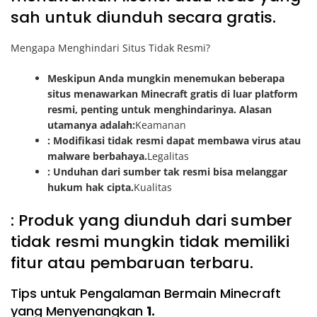
sah untuk diunduh secara gratis.
Mengapa Menghindari Situs Tidak Resmi?
Meskipun Anda mungkin menemukan beberapa
situs menawarkan Minecraft gratis di luar platform
resmi, penting untuk menghindarinya. Alasan
utamanya adalah:
Keamanan
: Modifikasi tidak resmi dapat membawa virus atau
malware berbahaya.
Legalitas
: Unduhan dari sumber tak resmi bisa melanggar
hukum hak cipta.
Kualitas
: Produk yang diunduh dari sumber
tidak resmi mungkin tidak memiliki
fitur atau pembaruan terbaru.
Tips untuk Pengalaman Bermain Minecraft
yang Menyenangkan
1.