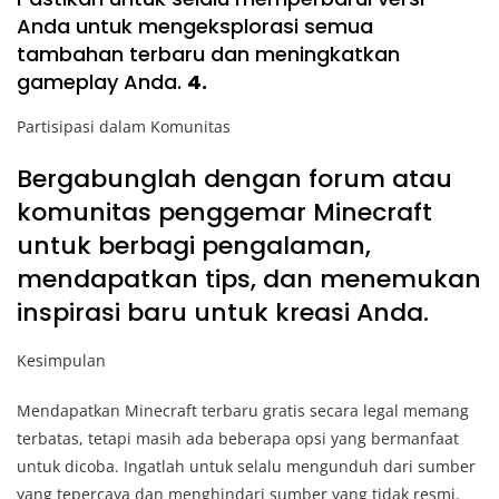
Anda untuk mengeksplorasi semua
tambahan terbaru dan meningkatkan
gameplay Anda.
4.
Partisipasi dalam Komunitas
Bergabunglah dengan forum atau
komunitas penggemar Minecraft
untuk berbagi pengalaman,
mendapatkan tips, dan menemukan
inspirasi baru untuk kreasi Anda.
Kesimpulan
Mendapatkan Minecraft terbaru gratis secara legal memang
terbatas, tetapi masih ada beberapa opsi yang bermanfaat
untuk dicoba. Ingatlah untuk selalu mengunduh dari sumber
yang tepercaya dan menghindari sumber yang tidak resmi.