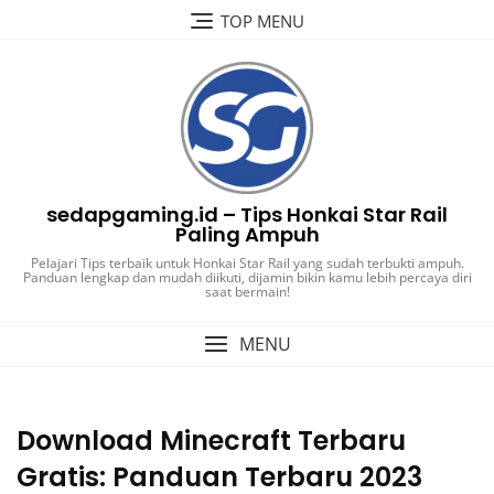
Skip
TOP MENU
to
content
sedapgaming.id – Tips Honkai Star Rail
Paling Ampuh
Pelajari Tips terbaik untuk Honkai Star Rail yang sudah terbukti ampuh.
Panduan lengkap dan mudah diikuti, dijamin bikin kamu lebih percaya diri
saat bermain!
MENU
Download Minecraft Terbaru
Gratis: Panduan Terbaru 2023