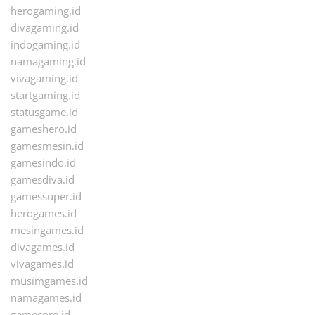
herogaming.id
divagaming.id
indogaming.id
namagaming.id
vivagaming.id
startgaming.id
statusgame.id
gameshero.id
gamesmesin.id
gamesindo.id
gamesdiva.id
gamessuper.id
herogames.id
mesingames.id
divagames.id
vivagames.id
musimgames.id
namagames.id
gamecore.id