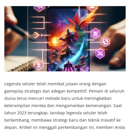
Legenda seluler telah memikat jutaan orang dengan
gameplay strategis dan adegan kompetitif. Pemain di seluruh
dunia terus mencari metode baru untuk meningkatkan
keterampilan mereka dan mengamankan kemenangan. Saat
tahun 2023 terungkap, lanskap legenda seluler telah
berkembang, membawa strategi baru dan teknik inovatif ke
depan. Artikel ini menggali perkembangan ini, memberi Anda