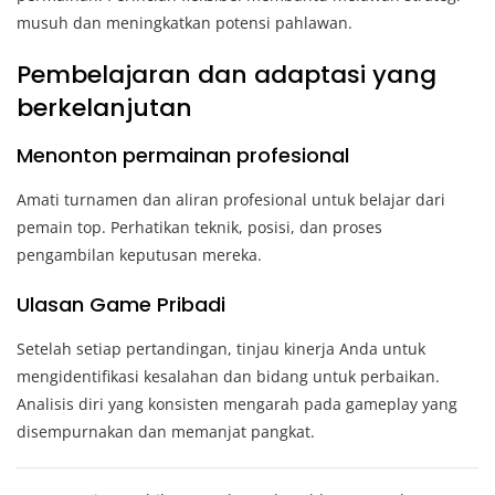
musuh dan meningkatkan potensi pahlawan.
Pembelajaran dan adaptasi yang
berkelanjutan
Menonton permainan profesional
Amati turnamen dan aliran profesional untuk belajar dari
pemain top. Perhatikan teknik, posisi, dan proses
pengambilan keputusan mereka.
Ulasan Game Pribadi
Setelah setiap pertandingan, tinjau kinerja Anda untuk
mengidentifikasi kesalahan dan bidang untuk perbaikan.
Analisis diri yang konsisten mengarah pada gameplay yang
disempurnakan dan memanjat pangkat.