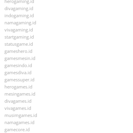
herogaming.id
divagaming.id
indogaming.id
namagaming.id
vivagaming.id
startgaming.id
statusgame.id
gameshero.id
gamesmesin.id
gamesindo.id
gamesdiva.id
gamessuper.id
herogames.id
mesingames.id
divagames.id
vivagames.id
musimgames.id
namagames.id
gamecore.id