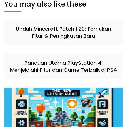
You may also like these
Unduh Minecraft Patch 1.20: Temukan
Fitur & Peningkatan Baru
Panduan Utama PlayStation 4:
Menjelajahi Fitur dan Game Terbaik di PS4