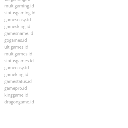
multigaming.id
statusgaming.id
gameseasy.id
gamesking.id
gamesname.id
gogames.id
ultigames.id
multigames.id
statusgames.id
gameeasy.id
gameking.id
gamestatus.id
gamepro.id
kinggame.id
dragongame.id