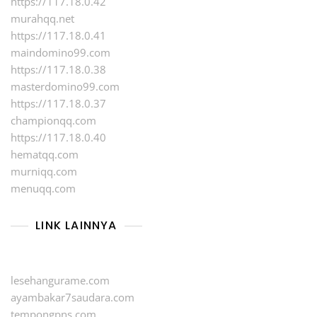
https://117.18.0.42
murahqq.net
https://117.18.0.41
maindomino99.com
https://117.18.0.38
masterdomino99.com
https://117.18.0.37
championqq.com
https://117.18.0.40
hematqq.com
murniqq.com
menuqq.com
LINK LAINNYA
lesehangurame.com
ayambakar7saudara.com
tempongpns.com