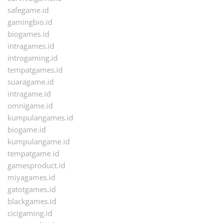
safegame.id
gamingbio.id
biogames.id
intragames.id
introgaming.id
tempatgames.id
suaragame.id
intragame.id
omnigame.id
kumpulangames.id
biogame.id
kumpulangame.id
tempatgame.id
gamesproduct.id
miyagames.id
gatotgames.id
blackgames.id
cicigaming.id