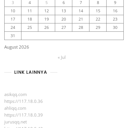
3
4
5
6
7
8
9
10
11
12
13
14
15
16
17
18
19
20
21
22
23
24
25
26
27
28
29
30
31
August 2026
« Jul
LINK LAINNYA
asikqq.com
https://117.18.0.36
ahliqq.com
https://117.18.0.39
jurusqq.net