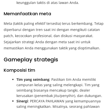
keunggulan taktis di atas lawan Anda.
Memanfaatkan meta
Meta (taktik paling efektif tersedia) terus berkembang. Tetap
diperbarui dengan tren saat ini dengan mengikuti catatan
patch, kecocokan profesional, dan diskusi masyarakat.
Sejajarkan strategi Anda dengan meta saat ini untuk
memastikan Anda menggunakan taktik yang dioptimalkan.
Gameplay strategis
Komposisi tim
Tim yang seimbang
: Pastikan tim Anda memiliki
campuran kelas yang saling melengkapi. Tim yang
seimbang biasanya mencakup tangki, dealer
kerusakan (penembak jitu/penyihir), dan dukungan.
Sinergi
: PERCAYA PAHLAWAN yang kemampuannya
saling meningkatkan. Misalnya, seorang pahlawan