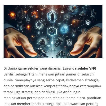
Di dunia game seluler yang dinamis,
Legenda seluler VNG
Berdiri sebagai Titan, menawan jutaan gamer di seluruh
dunia. Gameplaynya yang serba cepat, kedalaman strategis,
dan permintaan lanskap kompetitif tidak hanya keterampilan
tetapi juga strategi dan dedikasi. Jika Anda ingin
meningkatkan permainan dan menjadi pemain pro, panduan
ini akan memberi Anda strategi, tips, dan wawasan penting