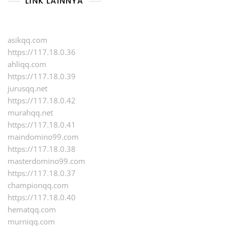
LINK LAINNYA
asikqq.com
https://117.18.0.36
ahliqq.com
https://117.18.0.39
jurusqq.net
https://117.18.0.42
murahqq.net
https://117.18.0.41
maindomino99.com
https://117.18.0.38
masterdomino99.com
https://117.18.0.37
championqq.com
https://117.18.0.40
hematqq.com
murniqq.com