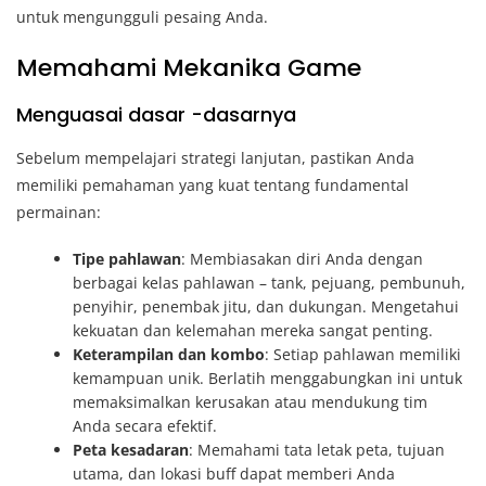
untuk mengungguli pesaing Anda.
Memahami Mekanika Game
Menguasai dasar -dasarnya
Sebelum mempelajari strategi lanjutan, pastikan Anda
memiliki pemahaman yang kuat tentang fundamental
permainan:
Tipe pahlawan
: Membiasakan diri Anda dengan
berbagai kelas pahlawan – tank, pejuang, pembunuh,
penyihir, penembak jitu, dan dukungan. Mengetahui
kekuatan dan kelemahan mereka sangat penting.
Keterampilan dan kombo
: Setiap pahlawan memiliki
kemampuan unik. Berlatih menggabungkan ini untuk
memaksimalkan kerusakan atau mendukung tim
Anda secara efektif.
Peta kesadaran
: Memahami tata letak peta, tujuan
utama, dan lokasi buff dapat memberi Anda