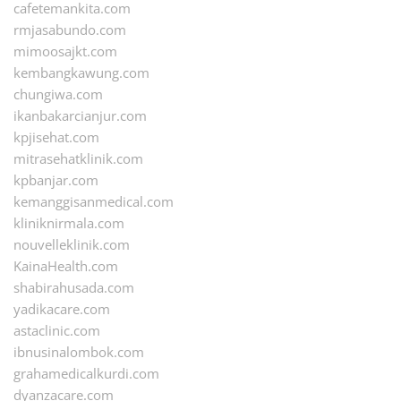
cafetemankita.com
rmjasabundo.com
mimoosajkt.com
kembangkawung.com
chungiwa.com
ikanbakarcianjur.com
kpjisehat.com
mitrasehatklinik.com
kpbanjar.com
kemanggisanmedical.com
kliniknirmala.com
nouvelleklinik.com
KainaHealth.com
shabirahusada.com
yadikacare.com
astaclinic.com
ibnusinalombok.com
grahamedicalkurdi.com
dyanzacare.com