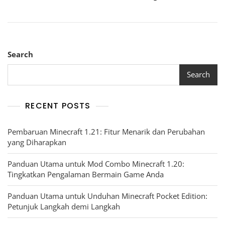
Search
Search
RECENT POSTS
Pembaruan Minecraft 1.21: Fitur Menarik dan Perubahan
yang Diharapkan
Panduan Utama untuk Mod Combo Minecraft 1.20:
Tingkatkan Pengalaman Bermain Game Anda
Panduan Utama untuk Unduhan Minecraft Pocket Edition:
Petunjuk Langkah demi Langkah