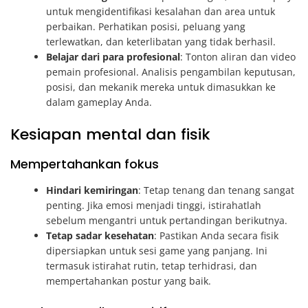
untuk mengidentifikasi kesalahan dan area untuk
perbaikan. Perhatikan posisi, peluang yang
terlewatkan, dan keterlibatan yang tidak berhasil.
Belajar dari para profesional
: Tonton aliran dan video
pemain profesional. Analisis pengambilan keputusan,
posisi, dan mekanik mereka untuk dimasukkan ke
dalam gameplay Anda.
Kesiapan mental dan fisik
Mempertahankan fokus
Hindari kemiringan
: Tetap tenang dan tenang sangat
penting. Jika emosi menjadi tinggi, istirahatlah
sebelum mengantri untuk pertandingan berikutnya.
Tetap sadar kesehatan
: Pastikan Anda secara fisik
dipersiapkan untuk sesi game yang panjang. Ini
termasuk istirahat rutin, tetap terhidrasi, dan
mempertahankan postur yang baik.