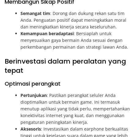
Membangun Sikap Positif
Semangat tim
: Dorong dan dukung rekan satu tim
Anda. Penguatan positif dapat meningkatkan moral
dan meningkatkan kinerja secara keseluruhan.
Kemampuan beradaptasi
: Bersiaplah untuk
menyesuaikan gaya bermain Anda sesuai dengan
perkembangan permainan dan strategi lawan Anda.
Berinvestasi dalam peralatan yang
tepat
Optimasi perangkat
Pertunjukan
: Pastikan perangkat seluler Anda
dioptimalkan untuk bermain game. Ini termasuk
menutup aplikasi yang tidak perlu, mempertahankan
konektivitas internet yang kuat, dan menggunakan
pengaturan peningkatan kinerja.
Aksesoris
: Investasikan dalam earphone berkualitas
tinggi untuk kejelasan suara dalam game yang lebih