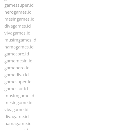
gamessuper.id
herogames.id
mesingames.id
divagames.id
vivagames.id
musimgames.id
namagames.id
gamecore.id
gamemesin.id
gamehero.id
gamediva.id
gamesuper.id
gamestar.id
musimgame.id
mesingame.id
vivagame.id
divagame.id
namagame.id