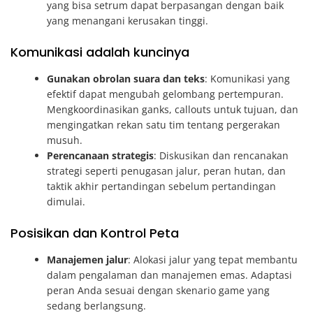
yang bisa setrum dapat berpasangan dengan baik
yang menangani kerusakan tinggi.
Komunikasi adalah kuncinya
Gunakan obrolan suara dan teks
: Komunikasi yang
efektif dapat mengubah gelombang pertempuran.
Mengkoordinasikan ganks, callouts untuk tujuan, dan
mengingatkan rekan satu tim tentang pergerakan
musuh.
Perencanaan strategis
: Diskusikan dan rencanakan
strategi seperti penugasan jalur, peran hutan, dan
taktik akhir pertandingan sebelum pertandingan
dimulai.
Posisikan dan Kontrol Peta
Manajemen jalur
: Alokasi jalur yang tepat membantu
dalam pengalaman dan manajemen emas. Adaptasi
peran Anda sesuai dengan skenario game yang
sedang berlangsung.