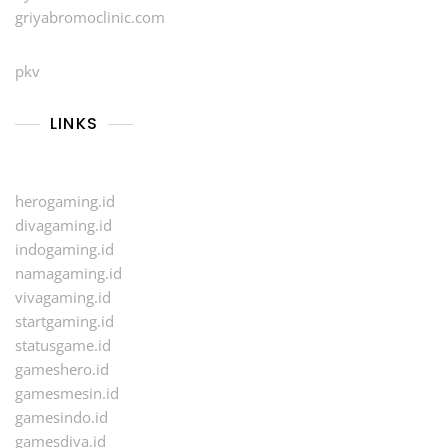
griyabromoclinic.com
pkv
LINKS
herogaming.id
divagaming.id
indogaming.id
namagaming.id
vivagaming.id
startgaming.id
statusgame.id
gameshero.id
gamesmesin.id
gamesindo.id
gamesdiva.id