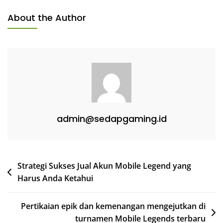
About the Author
admin@sedapgaming.id
Post
Strategi Sukses Jual Akun Mobile Legend yang
Harus Anda Ketahui
navigation
Pertikaian epik dan kemenangan mengejutkan di
turnamen Mobile Legends terbaru