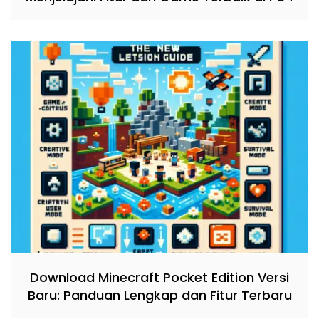
Download Minecraft Pocket Edition Versi
Baru: Panduan Lengkap dan Fitur Terbaru