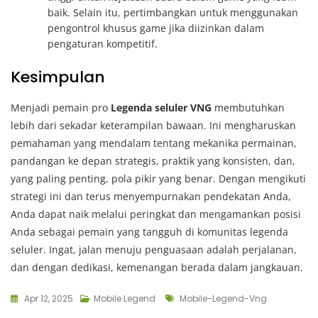
baik. Selain itu, pertimbangkan untuk menggunakan
pengontrol khusus game jika diizinkan dalam
pengaturan kompetitif.
Kesimpulan
Menjadi pemain pro
Legenda seluler VNG
membutuhkan
lebih dari sekadar keterampilan bawaan. Ini mengharuskan
pemahaman yang mendalam tentang mekanika permainan,
pandangan ke depan strategis, praktik yang konsisten, dan,
yang paling penting, pola pikir yang benar. Dengan mengikuti
strategi ini dan terus menyempurnakan pendekatan Anda,
Anda dapat naik melalui peringkat dan mengamankan posisi
Anda sebagai pemain yang tangguh di komunitas legenda
seluler. Ingat, jalan menuju penguasaan adalah perjalanan,
dan dengan dedikasi, kemenangan berada dalam jangkauan.
Tags
Apr 12, 2025
Mobile Legend
Mobile-Legend-Vng