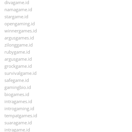
divagame.id
namagame.id
stargame.id
opengaming.id
winnergames.id
argusgames.id
zilonggame.id
rubygame.id
argusgame.id
grockgame.id
survivalgame.id
safegame.id
gamingbio.id
biogames.id
intragames.id
introgaming.id
tempatgames.id
suaragame.id
intragame.id