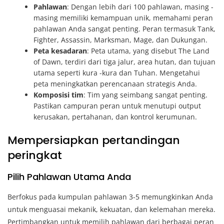
Pahlawan
: Dengan lebih dari 100 pahlawan, masing -
masing memiliki kemampuan unik, memahami peran
pahlawan Anda sangat penting. Peran termasuk Tank,
Fighter, Assassin, Marksman, Mage, dan Dukungan.
Peta kesadaran
: Peta utama, yang disebut The Land
of Dawn, terdiri dari tiga jalur, area hutan, dan tujuan
utama seperti kura -kura dan Tuhan. Mengetahui
peta meningkatkan perencanaan strategis Anda.
Komposisi tim
: Tim yang seimbang sangat penting.
Pastikan campuran peran untuk menutupi output
kerusakan, pertahanan, dan kontrol kerumunan.
Mempersiapkan pertandingan
peringkat
Pilih Pahlawan Utama Anda
Berfokus pada kumpulan pahlawan 3-5 memungkinkan Anda
untuk menguasai mekanik, kekuatan, dan kelemahan mereka.
Pertimbangkan untuk memilih pahlawan dari berbagai peran