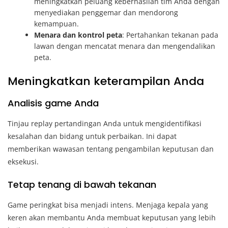
meningkatkan peluang keberhasilan tim Anda dengan
menyediakan penggemar dan mendorong
kemampuan.
Menara dan kontrol peta
: Pertahankan tekanan pada
lawan dengan mencatat menara dan mengendalikan
peta.
Meningkatkan keterampilan Anda
Analisis game Anda
Tinjau replay pertandingan Anda untuk mengidentifikasi
kesalahan dan bidang untuk perbaikan. Ini dapat
memberikan wawasan tentang pengambilan keputusan dan
eksekusi.
Tetap tenang di bawah tekanan
Game peringkat bisa menjadi intens. Menjaga kepala yang
keren akan membantu Anda membuat keputusan yang lebih