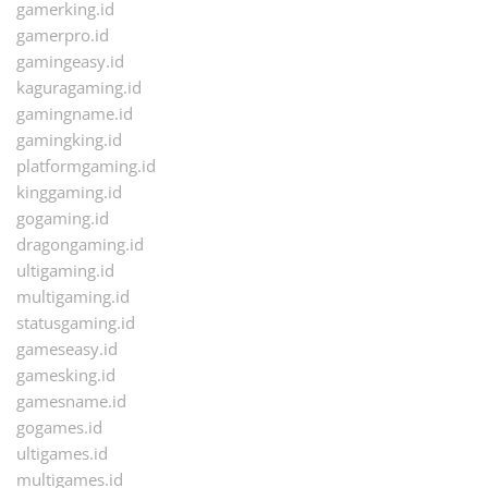
gamerking.id
gamerpro.id
gamingeasy.id
kaguragaming.id
gamingname.id
gamingking.id
platformgaming.id
kinggaming.id
gogaming.id
dragongaming.id
ultigaming.id
multigaming.id
statusgaming.id
gameseasy.id
gamesking.id
gamesname.id
gogames.id
ultigames.id
multigames.id