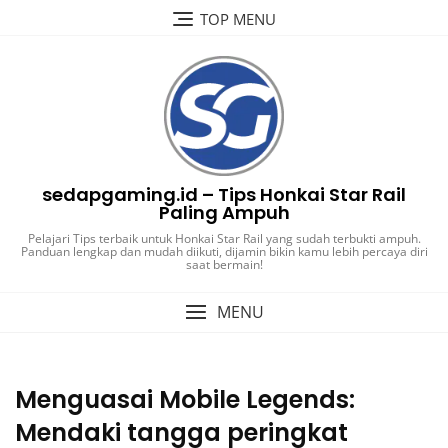
Skip
TOP MENU
to
content
sedapgaming.id – Tips Honkai Star Rail
Paling Ampuh
Pelajari Tips terbaik untuk Honkai Star Rail yang sudah terbukti ampuh.
Panduan lengkap dan mudah diikuti, dijamin bikin kamu lebih percaya diri
saat bermain!
MENU
Menguasai Mobile Legends:
Mendaki tangga peringkat