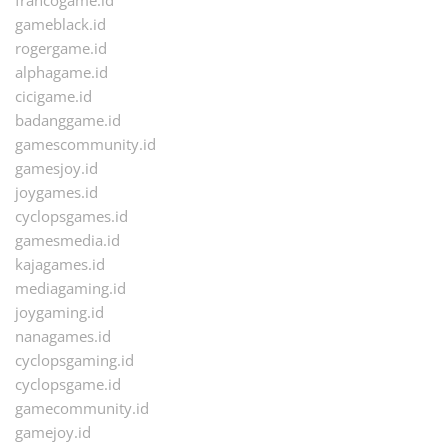
gameblack.id
rogergame.id
alphagame.id
cicigame.id
badanggame.id
gamescommunity.id
gamesjoy.id
joygames.id
cyclopsgames.id
gamesmedia.id
kajagames.id
mediagaming.id
joygaming.id
nanagames.id
cyclopsgaming.id
cyclopsgame.id
gamecommunity.id
gamejoy.id