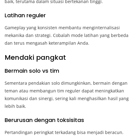
baik, terutama dalam situasi bertekanan tinggi.
Latihan reguler
Gameplay yang konsisten membantu menginternalisasi
mekanika dan strategi. Cobalah mode latihan yang berbeda
dan terus mengasah keterampilan Anda.
Mendaki pangkat
Bermain solo vs tim
Sementara pendakian solo dimungkinkan, bermain dengan
teman atau membangun tim reguler dapat meningkatkan
komunikasi dan sinergi, sering kali menghasilkan hasil yang
lebih baik.
Berurusan dengan toksisitas
Pertandingan peringkat terkadang bisa menjadi beracun.