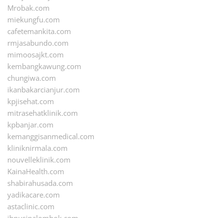
Mrobak.com
miekungfu.com
cafetemankita.com
rmjasabundo.com
mimoosajkt.com
kembangkawung.com
chungiwa.com
ikanbakarcianjur.com
kpjisehat.com
mitrasehatklinik.com
kpbanjar.com
kemanggisanmedical.com
kliniknirmala.com
nouvelleklinik.com
KainaHealth.com
shabirahusada.com
yadikacare.com
astaclinic.com
ibnusinalombok.com