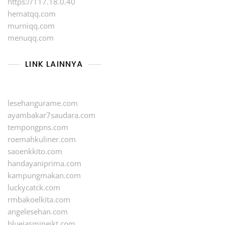
https://117.18.0.40
hematqq.com
murniqq.com
menuqq.com
LINK LAINNYA
lesehangurame.com
ayambakar7saudara.com
tempongpns.com
roemahkuliner.com
saoenkkito.com
handayaniprima.com
kampungmakan.com
luckycatck.com
rmbakoelkita.com
angelesehan.com
bluejasminejkt.com