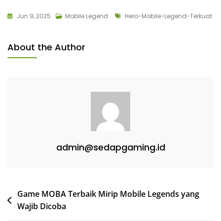
Tags
Jun 9, 2025
Mobile Legend
Hero-Mobile-Legend-Terkuat
About the Author
admin@sedapgaming.id
Post
Game MOBA Terbaik Mirip Mobile Legends yang
Wajib Dicoba
navigation