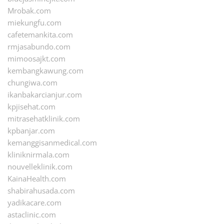
Mrobak.com
miekungfu.com
cafetemankita.com
rmjasabundo.com
mimoosajkt.com
kembangkawung.com
chungiwa.com
ikanbakarcianjur.com
kpjisehat.com
mitrasehatklinik.com
kpbanjar.com
kemanggisanmedical.com
kliniknirmala.com
nouvelleklinik.com
KainaHealth.com
shabirahusada.com
yadikacare.com
astaclinic.com