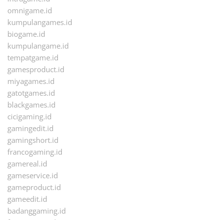
omnigame.id
kumpulangames.id
biogame.id
kumpulangame.id
tempatgame.id
gamesproduct.id
miyagames.id
gatotgames.id
blackgames.id
cicigaming.id
gamingedit.id
gamingshort.id
francogaming.id
gamereal.id
gameservice.id
gameproduct.id
gameedit.id
badanggaming.id