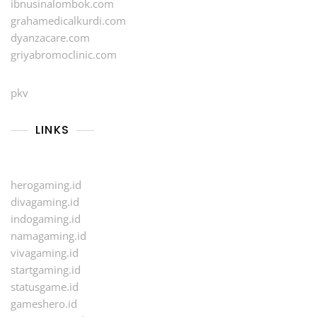
ibnusinalombok.com
grahamedicalkurdi.com
dyanzacare.com
griyabromoclinic.com
pkv
LINKS
herogaming.id
divagaming.id
indogaming.id
namagaming.id
vivagaming.id
startgaming.id
statusgame.id
gameshero.id