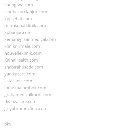
chungiwa.com
ikanbakarcianjur.com
kpjisehat.com
mitrasehatklinik.com
kpbanjar.com
kemanggisanmedical.com
kliniknirmala.com
nouvelleklinik.com
KainaHealth.com
shabirahusada.com
yadikacare.com
astaclinic.com
ibnusinalombok.com
grahamedicalkurdi.com
dyanzacare.com
griyabromoclinic.com
pkv