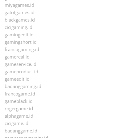
miyagames.id
gatotgames.id
blackgames.id
cicigaming.id
gamingedit.id
gamingshort.id
francogaming.id
gamereal.id
gameservice.id
gameproduct.id
gameedit.id
badanggaming.id
francogame.id
gameblack.id
rogergame.id
alphagame.id
cicigame.id
badanggame.id
gamescommunity.id