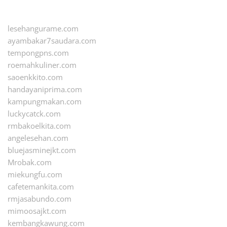
lesehangurame.com
ayambakar7saudara.com
tempongpns.com
roemahkuliner.com
saoenkkito.com
handayaniprima.com
kampungmakan.com
luckycatck.com
rmbakoelkita.com
angelesehan.com
bluejasminejkt.com
Mrobak.com
miekungfu.com
cafetemankita.com
rmjasabundo.com
mimoosajkt.com
kembangkawung.com