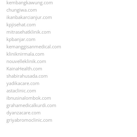
kembangkawung.com
chungiwa.com
ikanbakarcianjur.com
kpjisehat.com
mitrasehatklinik.com
kpbanjar.com
kemanggisanmedical.com
kliniknirmala.com
nouvelleklinik.com
KainaHealth.com
shabirahusada.com
yadikacare.com
astaclinic.com
ibnusinalombok.com
grahamedicalkurdi.com
dyanzacare.com
griyabromoclinic.com