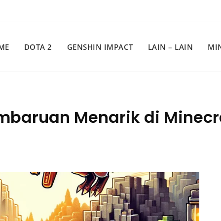
ME
DOTA 2
GENSHIN IMPACT
LAIN – LAIN
MI
embaruan Menarik di Minecra