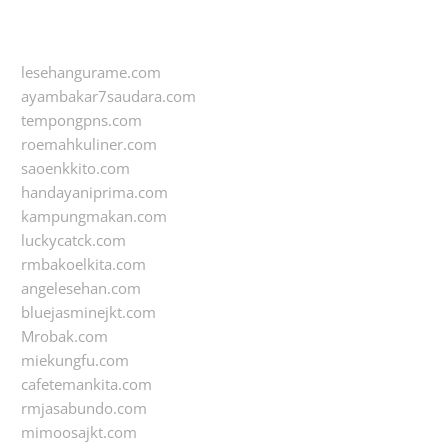
lesehangurame.com
ayambakar7saudara.com
tempongpns.com
roemahkuliner.com
saoenkkito.com
handayaniprima.com
kampungmakan.com
luckycatck.com
rmbakoelkita.com
angelesehan.com
bluejasminejkt.com
Mrobak.com
miekungfu.com
cafetemankita.com
rmjasabundo.com
mimoosajkt.com