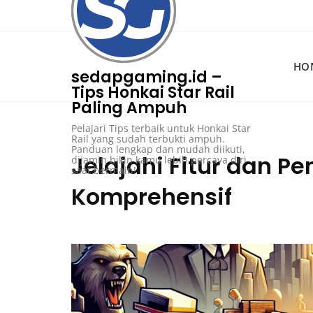
Skip
to
content
HO
sedapgaming.id –
Tips Honkai Star Rail
Paling Ampuh
Pelajari Tips terbaik untuk Honkai Star
Rail yang sudah terbukti ampuh.
Panduan lengkap dan mudah diikuti,
Jelajahi Fitur dan P
dijamin bikin kamu lebih percaya diri
saat bermain!
Komprehensif