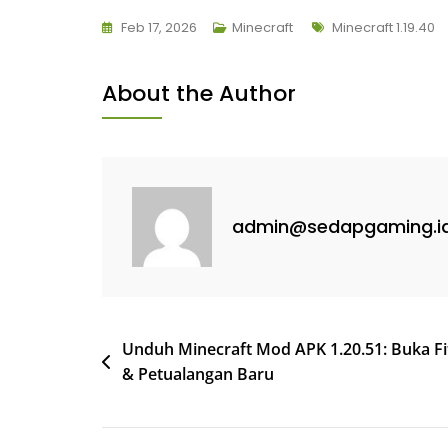
Tags
Feb 17, 2026
Minecraft
Minecraft 1.19.40
About the Author
admin@sedapgaming.i
Post
Unduh Minecraft Mod APK 1.20.51: Buka Fi
& Petualangan Baru
navigation