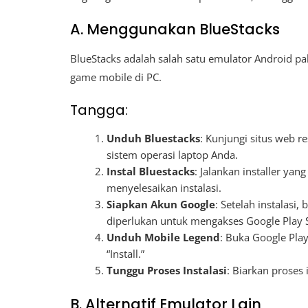
A. Menggunakan BlueStacks
BlueStacks adalah salah satu emulator Android p
game mobile di PC.
Tangga:
Unduh Bluestacks
: Kunjungi situs web r
sistem operasi laptop Anda.
Instal Bluestacks
: Jalankan installer yang
menyelesaikan instalasi.
Siapkan Akun Google
: Setelah instalasi
diperlukan untuk mengakses Google Play S
Unduh Mobile Legend
: Buka Google Play
“Install.”
Tunggu Proses Instalasi
: Biarkan proses 
B. Alternatif Emulator Lain