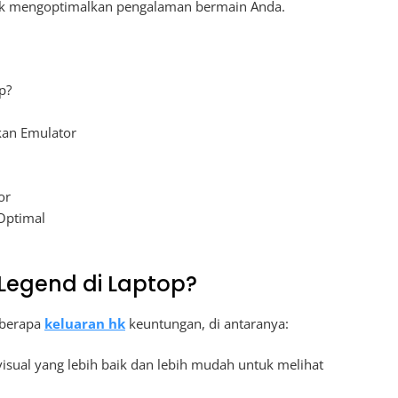
untuk mengoptimalkan pengalaman bermain Anda.
p?
an Emulator
or
Optimal
Legend di Laptop?
eberapa
keluaran hk
keuntungan, di antaranya:
isual yang lebih baik dan lebih mudah untuk melihat