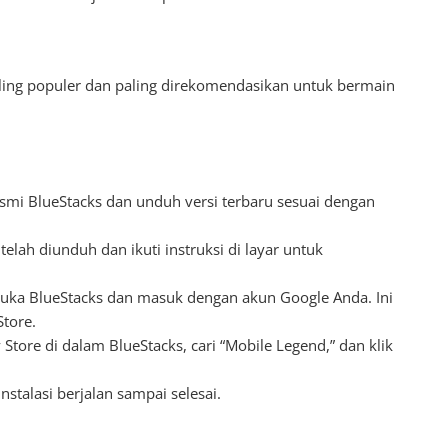
aling populer dan paling direkomendasikan untuk bermain
esmi BlueStacks dan unduh versi terbaru sesuai dengan
 telah diunduh dan ikuti instruksi di layar untuk
, buka BlueStacks dan masuk dengan akun Google Anda. Ini
tore.
 Store di dalam BlueStacks, cari “Mobile Legend,” dan klik
instalasi berjalan sampai selesai.