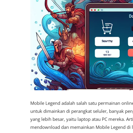
Mobile Legend adalah salah satu permainan online
untuk dimainkan di perangkat seluler, banyak p
yang lebih besar, yaitu laptop atau PC mereka. A
mendownload dan memainkan Mobile Legend di la