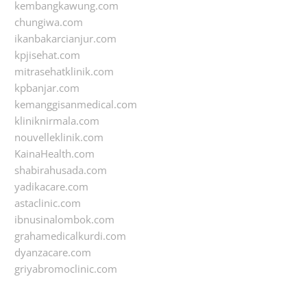
kembangkawung.com
chungiwa.com
ikanbakarcianjur.com
kpjisehat.com
mitrasehatklinik.com
kpbanjar.com
kemanggisanmedical.com
kliniknirmala.com
nouvelleklinik.com
KainaHealth.com
shabirahusada.com
yadikacare.com
astaclinic.com
ibnusinalombok.com
grahamedicalkurdi.com
dyanzacare.com
griyabromoclinic.com