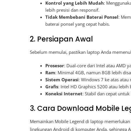
Kontrol yang Lebih Mudah
: Menggunak
lebih presisi dan responsif.
Tidak Membebani Baterai Ponsel
: Mema
baterai ponsel yang cepat habis.
2. Persiapan Awal
Sebelum memulai, pastikan laptop Anda memenuh
Prosesor
: Dual-core dari Intel atau AMD 
Ram
: Minimal 4GB, namun 8GB lebih disa
Sistem Operasi
: Windows 7 ke atas atau
Grafis
: Intel HD Graphics 5200 atau lebih 
Koneksi Internet
: Stabil dan cepat untu
3. Cara Download Mobile 
Memainkan Mobile Legend di laptop memerlukan b
lingkungan Android di komputer Anda, sehingga A