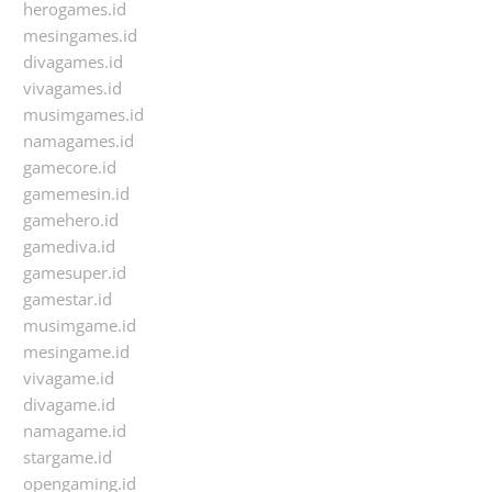
herogames.id
mesingames.id
divagames.id
vivagames.id
musimgames.id
namagames.id
gamecore.id
gamemesin.id
gamehero.id
gamediva.id
gamesuper.id
gamestar.id
musimgame.id
mesingame.id
vivagame.id
divagame.id
namagame.id
stargame.id
opengaming.id