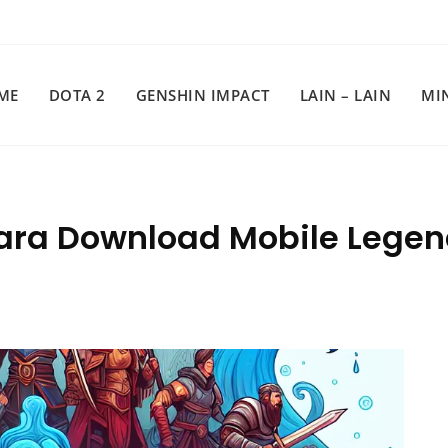
ME
DOTA 2
GENSHIN IMPACT
LAIN – LAIN
MI
ara Download Mobile Legen