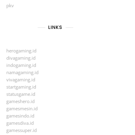
pkv
LINKS
herogaming.id
divagaming.id
indogaming.id
namagaming.id
vivagaming.id
startgaming.id
statusgame.id
gameshero.id
gamesmesin.id
gamesindo.id
gamesdiva.id
gamessuper.id