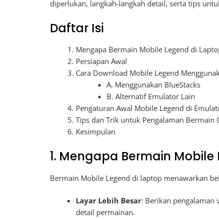
diperlukan, langkah-langkah detail, serta tips 
Daftar Isi
Mengapa Bermain Mobile Legend di Lapto
Persiapan Awal
Cara Download Mobile Legend Menggunak
A. Menggunakan BlueStacks
B. Alternatif Emulator Lain
Pengaturan Awal Mobile Legend di Emulat
Tips dan Trik untuk Pengalaman Bermain 
Kesimpulan
1. Mengapa Bermain Mobile 
Bermain Mobile Legend di laptop menawarkan b
Layar Lebih Besar
: Berikan pengalaman v
detail permainan.