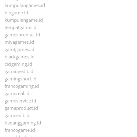
kumpulangames.id
biogame.id
kumpulangame.id
tempatgame.id
gamesproduct.id
miyagames.id
gatotgames.id
blackgames.id
cicigaming.id
gamingedit.id
gamingshort.id
francogaming.id
gamereal.id
gameservice.id
gameproduct.id
gameedit.id
badanggaming.id
francogame.id