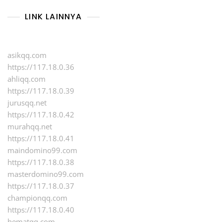
LINK LAINNYA
asikqq.com
https://117.18.0.36
ahliqq.com
https://117.18.0.39
jurusqq.net
https://117.18.0.42
murahqq.net
https://117.18.0.41
maindomino99.com
https://117.18.0.38
masterdomino99.com
https://117.18.0.37
championqq.com
https://117.18.0.40
hematqq.com