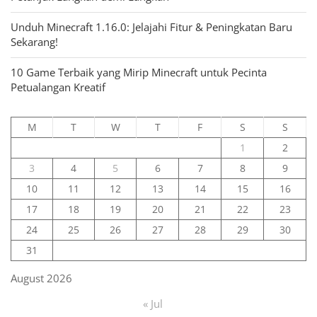
Unduh Minecraft 1.16.0: Jelajahi Fitur & Peningkatan Baru
Sekarang!
10 Game Terbaik yang Mirip Minecraft untuk Pecinta
Petualangan Kreatif
M
T
W
T
F
S
S
1
2
3
4
5
6
7
8
9
10
11
12
13
14
15
16
17
18
19
20
21
22
23
24
25
26
27
28
29
30
31
August 2026
« Jul