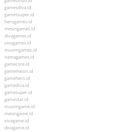
gamesindo.id
gamesdiva.id
gamessuper.id
herogames.id
mesingames.id
divagames.id
vivagames.id
musimgames.id
namagames.id
gamecore.id
gamemesin.id
gamehero.id
gamediva.id
gamesuper.id
gamestar.id
musimgame.id
mesingame.id
vivagame.id
divagame.id