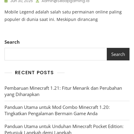
Jun 30, 2025
Admin@sedapgaming.id
Mobile Legend adalah salah satu permainan online paling
populer di dunia saat ini. Meskipun dirancang
Search
Search
RECENT POSTS
Pembaruan Minecraft 1.21: Fitur Menarik dan Perubahan
yang Diharapkan
Panduan Utama untuk Mod Combo Minecraft 1.20:
Tingkatkan Pengalaman Bermain Game Anda
Panduan Utama untuk Unduhan Minecraft Pocket Edition:
Petunjuk Langkah demi Langkah