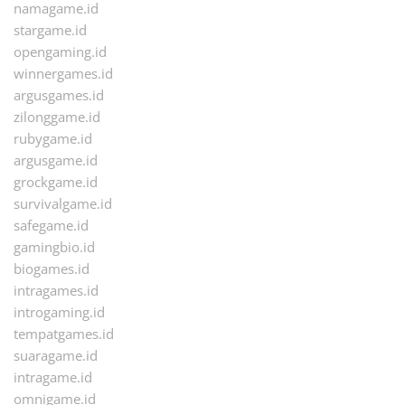
namagame.id
stargame.id
opengaming.id
winnergames.id
argusgames.id
zilonggame.id
rubygame.id
argusgame.id
grockgame.id
survivalgame.id
safegame.id
gamingbio.id
biogames.id
intragames.id
introgaming.id
tempatgames.id
suaragame.id
intragame.id
omnigame.id