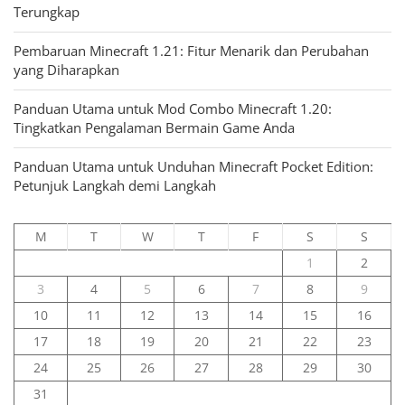
Terungkap
Pembaruan Minecraft 1.21: Fitur Menarik dan Perubahan
yang Diharapkan
Panduan Utama untuk Mod Combo Minecraft 1.20:
Tingkatkan Pengalaman Bermain Game Anda
Panduan Utama untuk Unduhan Minecraft Pocket Edition:
Petunjuk Langkah demi Langkah
M
T
W
T
F
S
S
1
2
3
4
5
6
7
8
9
10
11
12
13
14
15
16
17
18
19
20
21
22
23
24
25
26
27
28
29
30
31