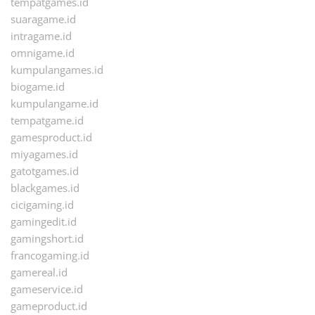
tempatgames.id
suaragame.id
intragame.id
omnigame.id
kumpulangames.id
biogame.id
kumpulangame.id
tempatgame.id
gamesproduct.id
miyagames.id
gatotgames.id
blackgames.id
cicigaming.id
gamingedit.id
gamingshort.id
francogaming.id
gamereal.id
gameservice.id
gameproduct.id