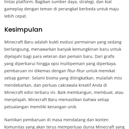
lintas platform. Bagikan sumber daya, strategi, dan kiat
gameplay dengan teman di perangkat berbeda untuk maju
lebih cepat.
Kesimpulan
Minecraft Baru adalah bukti evolusi permainan yang sedang
berlangsung, menawarkan banyak kemungkinan baru untuk
dijelajahi bagi para veteran dan pemain baru. Dari grafis
yang diperbarui hingga opsi multipemain yang diperkaya,
pembaruan ini dikemas dengan fitur-fitur untuk memikat
setiap gamer. Selami bioma yang ditingkatkan, mulailah misi
mendebarkan, dan perluas cakrawala kreatif Anda di
Minecraft edisi terbaru ini. Baik membangun, membuat, atau
menjelajah, Minecraft Baru memastikan bahwa setiap
petualangan memiliki kenangan unik.
Nantikan pembaruan di masa mendatang dan konten
komunitas yang akan terus memperluas dunia Minecraft yang