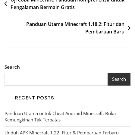
Post
Pengalaman Bermain Gratis
navigation
Panduan Utama Minecraft 1.18.2: Fitur dan
Pembaruan Baru
Search
Search
RECENT POSTS
Panduan Utama untuk Cheat Android Minecraft: Buka
Kemungkinan Tak Terbatas
Unduh APK Minecraft 1.22: Fitur & Pembaruan Terbaru