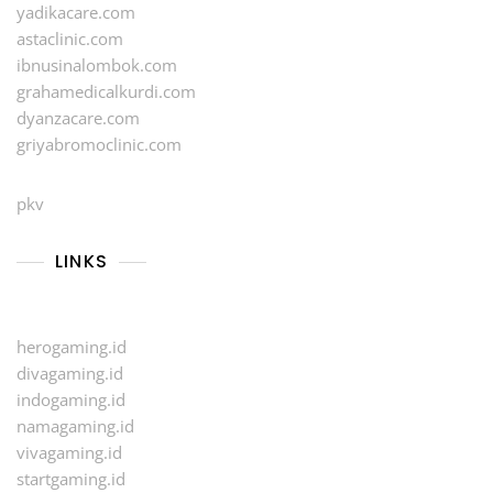
yadikacare.com
astaclinic.com
ibnusinalombok.com
grahamedicalkurdi.com
dyanzacare.com
griyabromoclinic.com
pkv
LINKS
herogaming.id
divagaming.id
indogaming.id
namagaming.id
vivagaming.id
startgaming.id