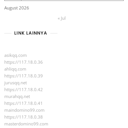
August 2026
« Jul
LINK LAINNYA
asikqq.com
https://117.18.0.36
ahliqq.com
https://117.18.0.39
jurusqq.net
https://117.18.0.42
murahqq.net
https://117.18.0.41
maindomino99.com
https://117.18.0.38
masterdomino99.com