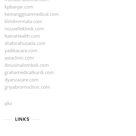
kpbanjar.com
kemanggisanmedical.com
kliniknirmala.com
nouvelleklinik.com
KainaHealth.com
shabirahusada.com
yadikacare.com
astaclinic.com
ibnusinalombok.com
grahamedicalkurdi.com
dyanzacare.com
griyabromoclinic.com
pkv
LINKS