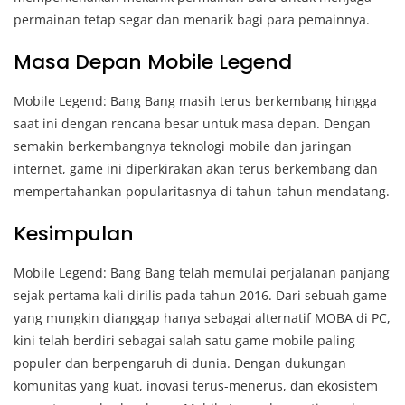
permainan tetap segar dan menarik bagi para pemainnya.
Masa Depan Mobile Legend
Mobile Legend: Bang Bang masih terus berkembang hingga
saat ini dengan rencana besar untuk masa depan. Dengan
semakin berkembangnya teknologi mobile dan jaringan
internet, game ini diperkirakan akan terus berkembang dan
mempertahankan popularitasnya di tahun-tahun mendatang.
Kesimpulan
Mobile Legend: Bang Bang telah memulai perjalanan panjang
sejak pertama kali dirilis pada tahun 2016. Dari sebuah game
yang mungkin dianggap hanya sebagai alternatif MOBA di PC,
kini telah berdiri sebagai salah satu game mobile paling
populer dan berpengaruh di dunia. Dengan dukungan
komunitas yang kuat, inovasi terus-menerus, dan ekosistem