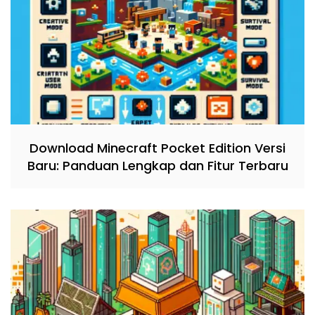
Download Minecraft Pocket Edition Versi
Baru: Panduan Lengkap dan Fitur Terbaru