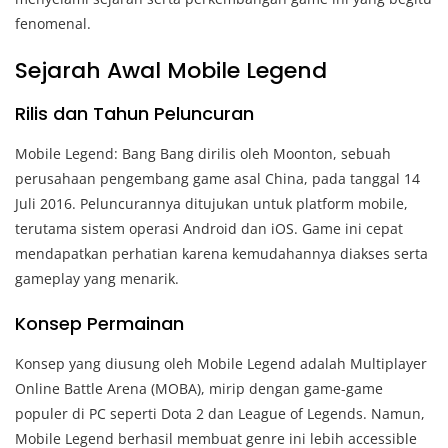
fenomenal.
Sejarah Awal Mobile Legend
Rilis dan Tahun Peluncuran
Mobile Legend: Bang Bang dirilis oleh Moonton, sebuah
perusahaan pengembang game asal China, pada tanggal 14
Juli 2016. Peluncurannya ditujukan untuk platform mobile,
terutama sistem operasi Android dan iOS. Game ini cepat
mendapatkan perhatian karena kemudahannya diakses serta
gameplay yang menarik.
Konsep Permainan
Konsep yang diusung oleh Mobile Legend adalah Multiplayer
Online Battle Arena (MOBA), mirip dengan game-game
populer di PC seperti Dota 2 dan League of Legends. Namun,
Mobile Legend berhasil membuat genre ini lebih accessible