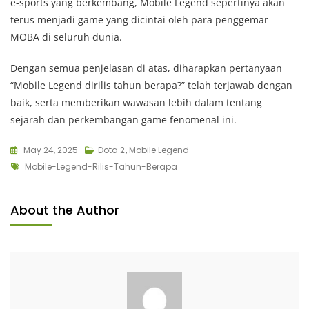
e-sports yang berkembang, Mobile Legend sepertinya akan
terus menjadi game yang dicintai oleh para penggemar
MOBA di seluruh dunia.
Dengan semua penjelasan di atas, diharapkan pertanyaan
“Mobile Legend dirilis tahun berapa?” telah terjawab dengan
baik, serta memberikan wawasan lebih dalam tentang
sejarah dan perkembangan game fenomenal ini.
May 24, 2025
Dota 2
,
Mobile Legend
Tags
Mobile-Legend-Rilis-Tahun-Berapa
About the Author