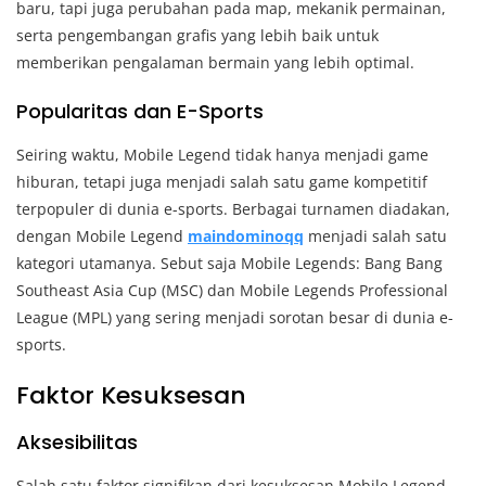
baru, tapi juga perubahan pada map, mekanik permainan,
serta pengembangan grafis yang lebih baik untuk
memberikan pengalaman bermain yang lebih optimal.
Popularitas dan E-Sports
Seiring waktu, Mobile Legend tidak hanya menjadi game
hiburan, tetapi juga menjadi salah satu game kompetitif
terpopuler di dunia e-sports. Berbagai turnamen diadakan,
dengan Mobile Legend
maindominoqq
menjadi salah satu
kategori utamanya. Sebut saja Mobile Legends: Bang Bang
Southeast Asia Cup (MSC) dan Mobile Legends Professional
League (MPL) yang sering menjadi sorotan besar di dunia e-
sports.
Faktor Kesuksesan
Aksesibilitas
Salah satu faktor signifikan dari kesuksesan Mobile Legend