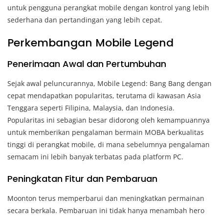
untuk pengguna perangkat mobile dengan kontrol yang lebih
sederhana dan pertandingan yang lebih cepat.
Perkembangan Mobile Legend
Penerimaan Awal dan Pertumbuhan
Sejak awal peluncurannya, Mobile Legend: Bang Bang dengan
cepat mendapatkan popularitas, terutama di kawasan Asia
Tenggara seperti Filipina, Malaysia, dan Indonesia.
Popularitas ini sebagian besar didorong oleh kemampuannya
untuk memberikan pengalaman bermain MOBA berkualitas
tinggi di perangkat mobile, di mana sebelumnya pengalaman
semacam ini lebih banyak terbatas pada platform PC.
Peningkatan Fitur dan Pembaruan
Moonton terus memperbarui dan meningkatkan permainan
secara berkala. Pembaruan ini tidak hanya menambah hero