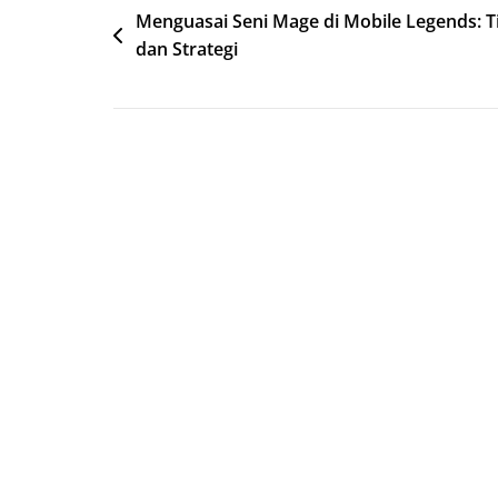
Post
Menguasai Seni Mage di Mobile Legends: T
dan Strategi
navigation