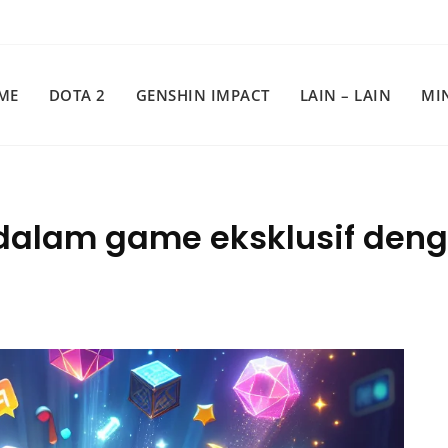
ME
DOTA 2
GENSHIN IMPACT
LAIN – LAIN
MI
 dalam game eksklusif den