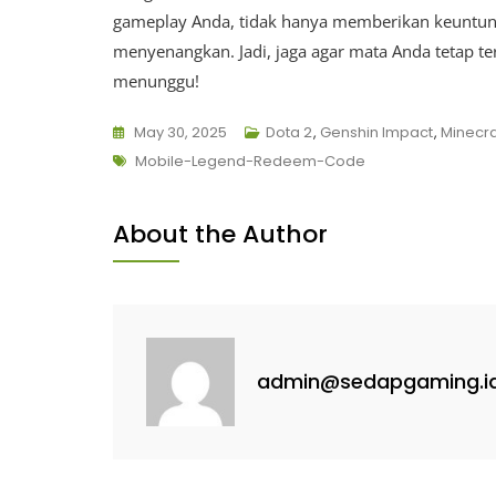
gameplay Anda, tidak hanya memberikan keuntun
menyenangkan. Jadi, jaga agar mata Anda tetap te
menunggu!
May 30, 2025
Dota 2
,
Genshin Impact
,
Minecra
Tags
Mobile-Legend-Redeem-Code
About the Author
admin@sedapgaming.i