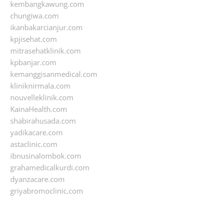
kembangkawung.com
chungiwa.com
ikanbakarcianjur.com
kpjisehat.com
mitrasehatklinik.com
kpbanjar.com
kemanggisanmedical.com
kliniknirmala.com
nouvelleklinik.com
KainaHealth.com
shabirahusada.com
yadikacare.com
astaclinic.com
ibnusinalombok.com
grahamedicalkurdi.com
dyanzacare.com
griyabromoclinic.com