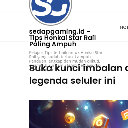
Skip
to
content
HO
sedapgaming.id –
Tips Honkai Star Rail
Paling Ampuh
Pelajari Tips terbaik untuk Honkai Star
Rail yang sudah terbukti ampuh.
Panduan lengkap dan mudah diikuti,
Buka kunci imbalan
dijamin bikin kamu lebih percaya diri
saat bermain!
legenda seluler ini