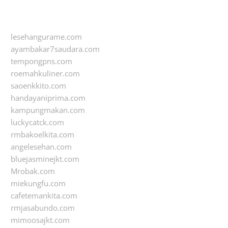
lesehangurame.com
ayambakar7saudara.com
tempongpns.com
roemahkuliner.com
saoenkkito.com
handayaniprima.com
kampungmakan.com
luckycatck.com
rmbakoelkita.com
angelesehan.com
bluejasminejkt.com
Mrobak.com
miekungfu.com
cafetemankita.com
rmjasabundo.com
mimoosajkt.com