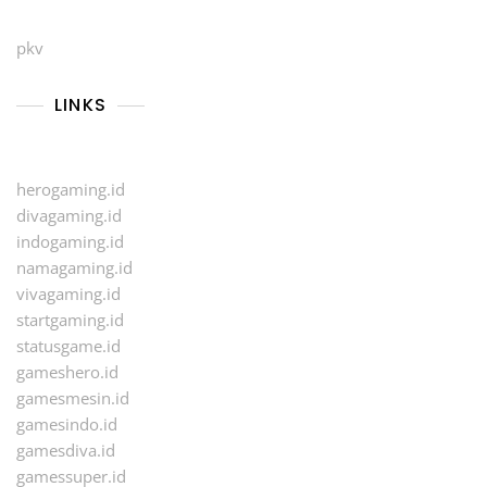
pkv
LINKS
herogaming.id
divagaming.id
indogaming.id
namagaming.id
vivagaming.id
startgaming.id
statusgame.id
gameshero.id
gamesmesin.id
gamesindo.id
gamesdiva.id
gamessuper.id