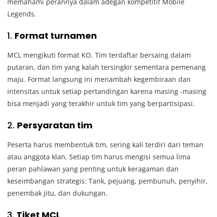
memahami perannya dalam adegan kompetitif Mobile
Legends.
1.
Format turnamen
MCL mengikuti format KO. Tim terdaftar bersaing dalam
putaran, dan tim yang kalah tersingkir sementara pemenang
maju. Format langsung ini menambah kegembiraan dan
intensitas untuk setiap pertandingan karena masing -masing
bisa menjadi yang terakhir untuk tim yang berpartisipasi.
2.
Persyaratan tim
Peserta harus membentuk tim, sering kali terdiri dari teman
atau anggota klan. Setiap tim harus mengisi semua lima
peran pahlawan yang penting untuk keragaman dan
keseimbangan strategis: Tank, pejuang, pembunuh, penyihir,
penembak jitu, dan dukungan.
3.
Tiket MCL