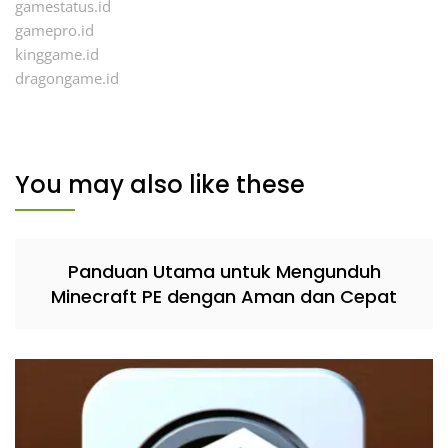
gamestatus.id
gamepro.id
kinggame.id
dragongame.id
You may also like these
Panduan Utama untuk Mengunduh
Minecraft PE dengan Aman dan Cepat