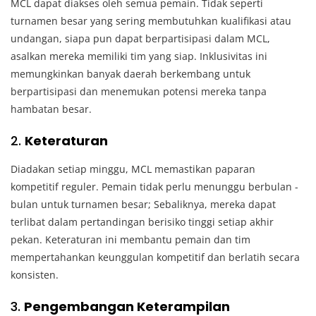
MCL dapat diakses oleh semua pemain. Tidak seperti
turnamen besar yang sering membutuhkan kualifikasi atau
undangan, siapa pun dapat berpartisipasi dalam MCL,
asalkan mereka memiliki tim yang siap. Inklusivitas ini
memungkinkan banyak daerah berkembang untuk
berpartisipasi dan menemukan potensi mereka tanpa
hambatan besar.
2.
Keteraturan
Diadakan setiap minggu, MCL memastikan paparan
kompetitif reguler. Pemain tidak perlu menunggu berbulan -
bulan untuk turnamen besar; Sebaliknya, mereka dapat
terlibat dalam pertandingan berisiko tinggi setiap akhir
pekan. Keteraturan ini membantu pemain dan tim
mempertahankan keunggulan kompetitif dan berlatih secara
konsisten.
3.
Pengembangan Keterampilan