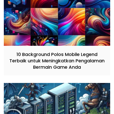
10 Background Polos Mobile Legend
Terbaik untuk Meningkatkan Pengalaman
Bermain Game Anda