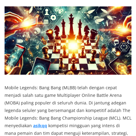
Mobile Legends: Bang Bang (MLBB) telah dengan cepat
menjadi salah satu game Multiplayer Online Battle Arena
(MOBA) paling populer di seluruh dunia. Di jantung adegan
legenda seluler yang bersemangat dan kompetitif adalah The
Mobile Legends: Bang Bang Championship League (MCL). MCL
menyediakan
asikqq
kompetisi mingguan yang intens di
mana pemain dan tim dapat menguji keterampilan, strategi,