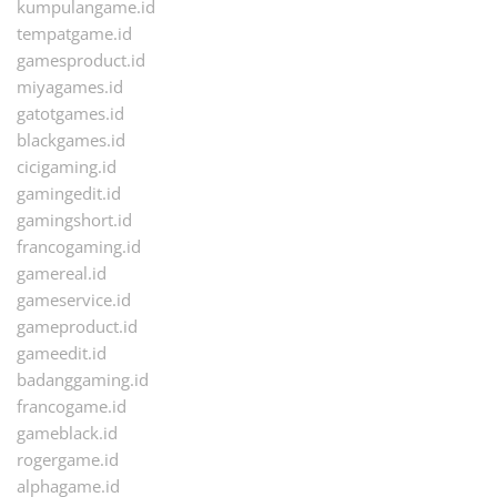
kumpulangame.id
tempatgame.id
gamesproduct.id
miyagames.id
gatotgames.id
blackgames.id
cicigaming.id
gamingedit.id
gamingshort.id
francogaming.id
gamereal.id
gameservice.id
gameproduct.id
gameedit.id
badanggaming.id
francogame.id
gameblack.id
rogergame.id
alphagame.id