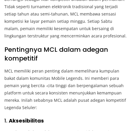
Tidak seperti turnamen elektronik tradisional yang terjadi
setiap tahun atau semi-tahunan, MCL membawa sensasi
kompetisi ke layar pemain setiap minggu. Setiap Sabtu
malam, pemain memiliki kesempatan untuk bersaing di
lingkungan terstruktur yang mencerminkan acara profesional.
Pentingnya MCL dalam adegan
kompetitif
MCL memiliki peran penting dalam memelihara kumpulan
bakat dalam komunitas Mobile Legends. Ini memberi para
pemain yang bercita -cita tinggi dan berpengalaman sebuah
platform untuk secara konsisten menunjukkan kemampuan
mereka. Inilah sebabnya MCL adalah pusat adegan kompetitif
Legenda Seluler:
1.
Aksesibilitas