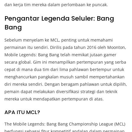
dan kerja tim mereka dalam perlombaan ke puncak.
Pengantar Legenda Seluler: Bang
Bang
Sebelum menyelam ke MCL, penting untuk memahami
permainan itu sendiri. Dirilis pada tahun 2016 oleh Moonton,
Mobile Legends: Bang Bang telah memikat jutaan gamer
secara global. Gim ini menampilkan pertempuran yang serba
cepat di mana dua tim dari lima pahlawan bertempur untuk
menghancurkan pangkalan musuh sambil mempertahankan
diri mereka sendiri. Dengan beragam pahlawan untuk dipilih,
pemain dapat melakukan diversifikasi strategi dan teknik
mereka untuk mendapatkan pertempuran di atas.
APA ITU MCL?
The Mobile Legends: Bang Bang Championship League (MCL)
berfungsi sebagai fitur kompetitif andalan dalam permainan.