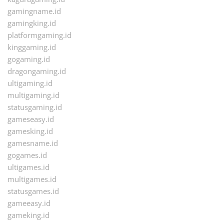
gamingname.id
gamingking.id
platformgaming.id
kinggaming.id
gogaming.id
dragongaming.id
ultigaming.id
multigaming.id
statusgaming.id
gameseasy.id
gamesking.id
gamesname.id
gogames.id
ultigames.id
multigames.id
statusgames.id
gameeasy.id
gameking.id