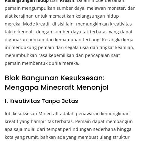
Kelangsungan hidup
Dan
Kreatif
. Dalam mode Bertahan,
pemain mengumpulkan sumber daya, melawan monster, dan
alat kerajinan untuk memastikan kelangsungan hidup
mereka. Mode kreatif, di sisi lain, memungkinkan kreativitas
tak terkendali, dengan sumber daya tak terbatas yang dapat
digunakan pemain dan kemampuan terbang. Kerangka kerja
ini mendukung pemain dari segala usia dan tingkat keahlian,
menumbuhkan rasa kepemilikan dan pencapaian saat
pemain membentuk dunia mereka.
Blok Bangunan Kesuksesan:
Mengapa Minecraft Menonjol
1. Kreativitas Tanpa Batas
Inti kesuksesan Minecraft adalah penawaran kemungkinan
kreatif yang hampir tak terbatas. Pemain dapat membangun
apa saja mulai dari tempat perlindungan sederhana hingga
kota yang rumit, bahkan ada yang membuat ulang struktur