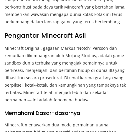
berkontribusi pada daya tarik Minecraft yang bertahan lama,
memberikan wawasan mengapa dunia kotak-kotak ini terus
berkembang dalam lanskap game yang terus berkembang.
Pengantar Minecraft Asli
Minecraft Original, gagasan Markus “Notch” Persson dan
kemudian dikembangkan oleh Mojang Studios, adalah game
sandbox dunia terbuka yang mengajak pemainnya untuk
berkreasi, menjelajah, dan bertahan hidup di dunia 3D yang
dihasilkan secara prosedural. Dikenal karena grafisnya yang
berpiksel, kotak-kotak, dan kemungkinan yang tampaknya tak
terbatas, Minecraft telah menjadi lebih dari sekadar
permainan — ini adalah fenomena budaya.
Memahami Dasar-dasarnya
Minecraft menawarkan dua mode permainan utama: