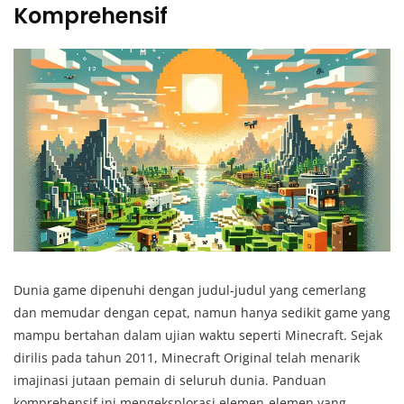
Komprehensif
Dunia game dipenuhi dengan judul-judul yang cemerlang
dan memudar dengan cepat, namun hanya sedikit game yang
mampu bertahan dalam ujian waktu seperti Minecraft. Sejak
dirilis pada tahun 2011, Minecraft Original telah menarik
imajinasi jutaan pemain di seluruh dunia. Panduan
komprehensif ini mengeksplorasi elemen-elemen yang