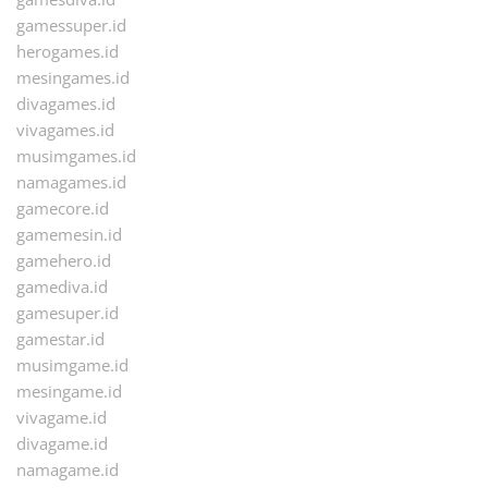
gamessuper.id
herogames.id
mesingames.id
divagames.id
vivagames.id
musimgames.id
namagames.id
gamecore.id
gamemesin.id
gamehero.id
gamediva.id
gamesuper.id
gamestar.id
musimgame.id
mesingame.id
vivagame.id
divagame.id
namagame.id