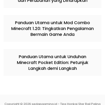
dan Perubahan yang Diharapkan
Panduan Utama untuk Mod Combo
Minecraft 1.20: Tingkatkan Pengalaman
Bermain Game Anda
Panduan Utama untuk Unduhan
Minecraft Pocket Edition: Petunjuk
Langkah demi Langkah
Copyright © 2026 sedapgaming.id - Tips Honkai Star Rail Paling