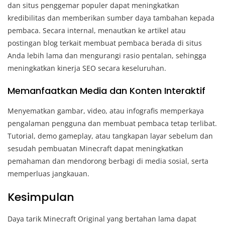
dan situs penggemar populer dapat meningkatkan
kredibilitas dan memberikan sumber daya tambahan kepada
pembaca. Secara internal, menautkan ke artikel atau
postingan blog terkait membuat pembaca berada di situs
Anda lebih lama dan mengurangi rasio pentalan, sehingga
meningkatkan kinerja SEO secara keseluruhan.
Memanfaatkan Media dan Konten Interaktif
Menyematkan gambar, video, atau infografis memperkaya
pengalaman pengguna dan membuat pembaca tetap terlibat.
Tutorial, demo gameplay, atau tangkapan layar sebelum dan
sesudah pembuatan Minecraft dapat meningkatkan
pemahaman dan mendorong berbagi di media sosial, serta
memperluas jangkauan.
Kesimpulan
Daya tarik Minecraft Original yang bertahan lama dapat