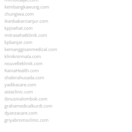
kembangkawung.com
chungiwa.com
ikanbakarcianjur.com
kpjisehat.com
mitrasehatklinik.com
kpbanjar.com
kemanggisanmedical.com
kliniknirmala.com
nouvelleklinik.com
KainaHealth.com
shabirahusada.com
yadikacare.com
astaclinic.com
ibnusinalombok.com
grahamedicalkurdi.com
dyanzacare.com
griyabromoclinic.com