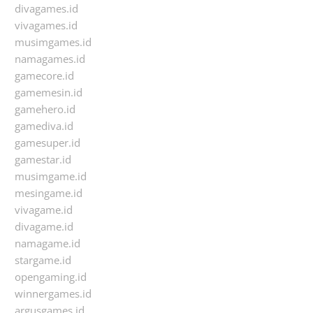
divagames.id
vivagames.id
musimgames.id
namagames.id
gamecore.id
gamemesin.id
gamehero.id
gamediva.id
gamesuper.id
gamestar.id
musimgame.id
mesingame.id
vivagame.id
divagame.id
namagame.id
stargame.id
opengaming.id
winnergames.id
argusgames.id