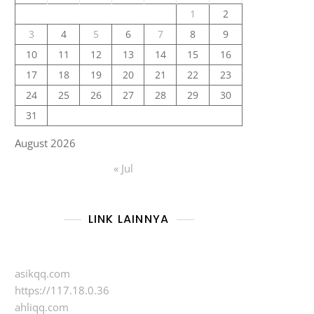
1
2
3
4
5
6
7
8
9
10
11
12
13
14
15
16
17
18
19
20
21
22
23
24
25
26
27
28
29
30
31
August 2026
« Jul
LINK LAINNYA
asikqq.com
https://117.18.0.36
ahliqq.com