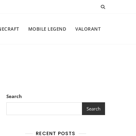
NECRAFT
MOBILE LEGEND
VALORANT
Search
Search
RECENT POSTS