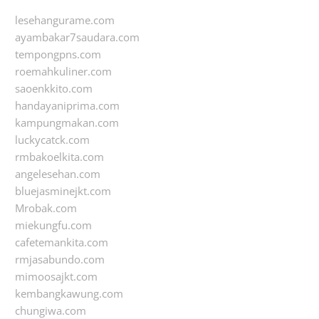
lesehangurame.com
ayambakar7saudara.com
tempongpns.com
roemahkuliner.com
saoenkkito.com
handayaniprima.com
kampungmakan.com
luckycatck.com
rmbakoelkita.com
angelesehan.com
bluejasminejkt.com
Mrobak.com
miekungfu.com
cafetemankita.com
rmjasabundo.com
mimoosajkt.com
kembangkawung.com
chungiwa.com