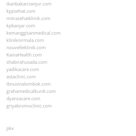
ikanbakarcianjur.com
kpjisehat.com
mitrasehatklinik.com
kpbanjar.com
kemanggisanmedical.com
kliniknirmala.com
nouvelleklinik.com
KainaHealth.com
shabirahusada.com
yadikacare.com
astaclinic.com
ibnusinalombok.com
grahamedicalkurdi.com
dyanzacare.com
griyabromoclinic.com
pkv