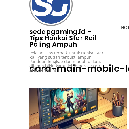
Skip
to
content
HO
sedapgaming.id –
Tips Honkai Star Rail
Paling Ampuh
Pelajari Tips terbaik untuk Honkai Star
Rail yang sudah terbukti ampuh.
Panduan lengkap dan mudah diikuti,
cara-main-mobile-
dijamin bikin kamu lebih percaya diri
saat bermain!