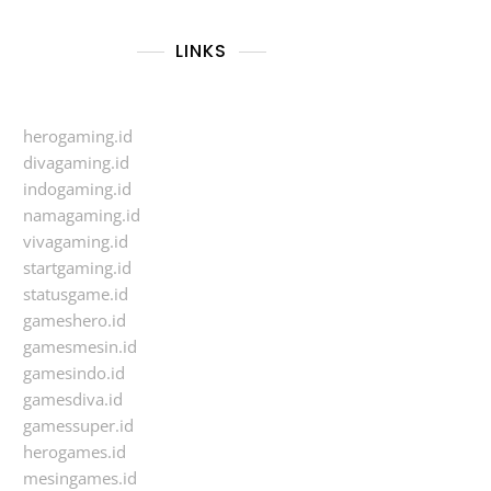
LINKS
herogaming.id
divagaming.id
indogaming.id
namagaming.id
vivagaming.id
startgaming.id
statusgame.id
gameshero.id
gamesmesin.id
gamesindo.id
gamesdiva.id
gamessuper.id
herogames.id
mesingames.id