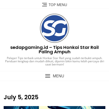
Skip
TOP MENU
to
content
sedapgaming.id – Tips Honkai Star Rail
Paling Ampuh
Pelajari Tips terbaik untuk Honkai Star Rail yang sudah terbukti ampuh.
Panduan lengkap dan mudah diikuti, dijamin bikin kamu lebih percaya diri
saat bermain!
MENU
July 5, 2025