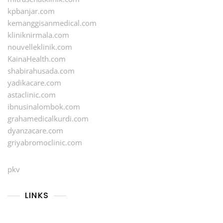
kpbanjar.com
kemanggisanmedical.com
kliniknirmala.com
nouvelleklinik.com
KainaHealth.com
shabirahusada.com
yadikacare.com
astaclinic.com
ibnusinalombok.com
grahamedicalkurdi.com
dyanzacare.com
griyabromoclinic.com
pkv
LINKS