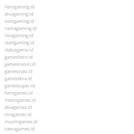
herogaming.id
divagaming.id
indogaming.id
namagaming.id
vivagaming.id
startgaming.id
statusgame.id
gameshero.id
gamesmesin.id
gamesindo.id
gamesdiva.id
gamessuper.id
herogames.id
mesingames.id
divagames.id
vivagames.id
musimgames.id
namagames.id