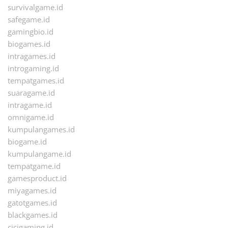
survivalgame.id
safegame.id
gamingbio.id
biogames.id
intragames.id
introgaming.id
tempatgames.id
suaragame.id
intragame.id
omnigame.id
kumpulangames.id
biogame.id
kumpulangame.id
tempatgame.id
gamesproduct.id
miyagames.id
gatotgames.id
blackgames.id
cicigaming.id