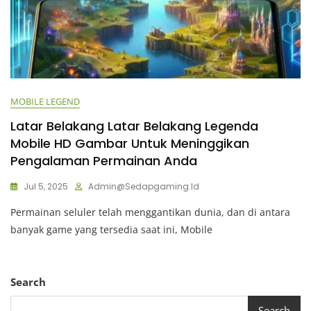
MOBILE LEGEND
Latar Belakang Latar Belakang Legenda
Mobile HD Gambar Untuk Meninggikan
Pengalaman Permainan Anda
Jul 5, 2025
Admin@sedapgaming.id
Permainan seluler telah menggantikan dunia, dan di antara
banyak game yang tersedia saat ini, Mobile
Search
Search