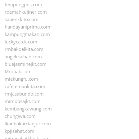
tempongpns.com
roemahkuliner.com
saoenkkito.com
handayaniprima.com
kampungmakan.com
luckycatck.com
rmbakoelkita.com
angelesehan.com
bluejasminejkt.com
Mrobak.com
miekungfu.com
cafetemankita.com
rmjasabundo.com
mimoosajkt.com
kembangkawung.com
chungiwa.com
ikanbakarcianjur.com
kpjisehat.com
mitrasehatklinik.com