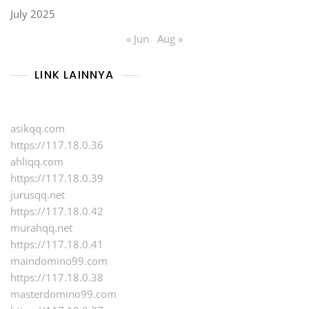
July 2025
« Jun
Aug »
LINK LAINNYA
asikqq.com
https://117.18.0.36
ahliqq.com
https://117.18.0.39
jurusqq.net
https://117.18.0.42
murahqq.net
https://117.18.0.41
maindomino99.com
https://117.18.0.38
masterdomino99.com