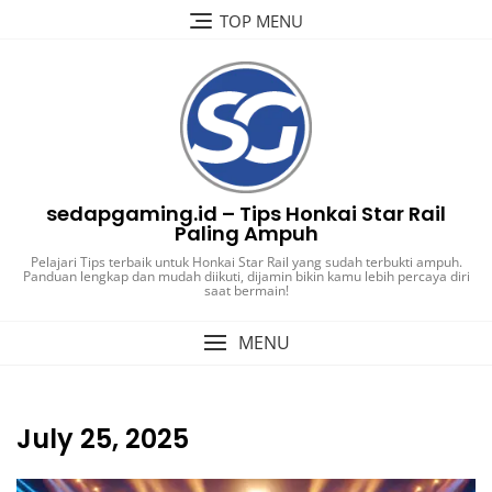
Skip
TOP MENU
to
content
sedapgaming.id – Tips Honkai Star Rail
Paling Ampuh
Pelajari Tips terbaik untuk Honkai Star Rail yang sudah terbukti ampuh.
Panduan lengkap dan mudah diikuti, dijamin bikin kamu lebih percaya diri
saat bermain!
MENU
July 25, 2025