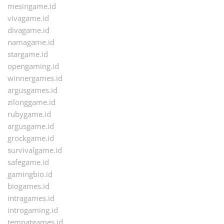
mesingame.id
vivagame.id
divagame.id
namagame.id
stargame.id
opengaming.id
winnergames.id
argusgames.id
zilonggame.id
rubygame.id
argusgame.id
grockgame.id
survivalgame.id
safegame.id
gamingbio.id
biogames.id
intragames.id
introgaming.id
tempatgames.id