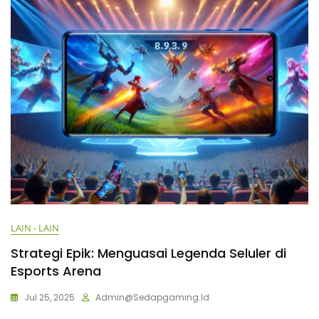
LAIN - LAIN
Strategi Epik: Menguasai Legenda Seluler di
Esports Arena
Jul 25, 2025
Admin@sedapgaming.id