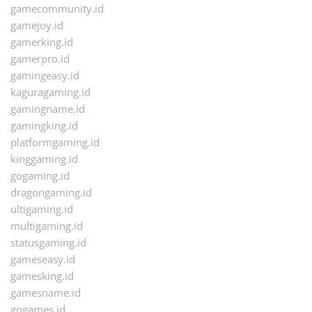
gamecommunity.id
gamejoy.id
gamerking.id
gamerpro.id
gamingeasy.id
kaguragaming.id
gamingname.id
gamingking.id
platformgaming.id
kinggaming.id
gogaming.id
dragongaming.id
ultigaming.id
multigaming.id
statusgaming.id
gameseasy.id
gamesking.id
gamesname.id
gogames.id