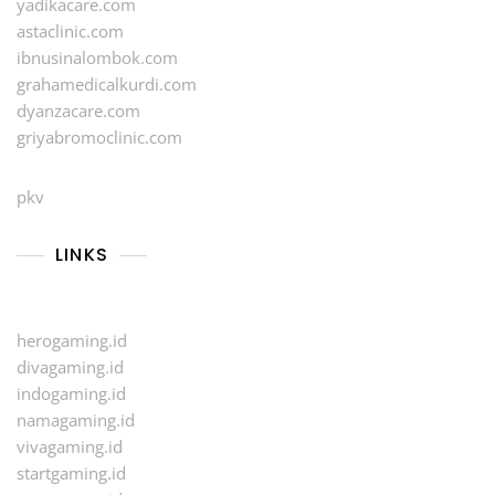
yadikacare.com
astaclinic.com
ibnusinalombok.com
grahamedicalkurdi.com
dyanzacare.com
griyabromoclinic.com
pkv
LINKS
herogaming.id
divagaming.id
indogaming.id
namagaming.id
vivagaming.id
startgaming.id