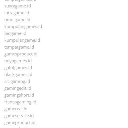
suaragame.id
intragame.id
omnigame.id
kumpulangames.id
biogame.id
kumpulangame.id
tempatgame.id
gamesproduct.id
miyagames.id
gatotgames.id
blackgames.id
cicigaming.id
gamingedit.id
gamingshort.id
francogaming.id
gamereal.id
gameservice.id
gameproduct.id