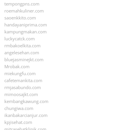
tempongpns.com
roemahkuliner.com
saoenkkito.com
handayaniprima.com
kampungmakan.com
luckycatck.com
rmbakoelkita.com
angelesehan.com
bluejasminejkt.com
Mrobak.com
miekungfu.com
cafetemankita.com
rmjasabundo.com
mimoosajkt.com
kembangkawung.com
chungiwa.com
ikanbakarcianjur.com
kpjisehat.com
mitrasehatklinik.com