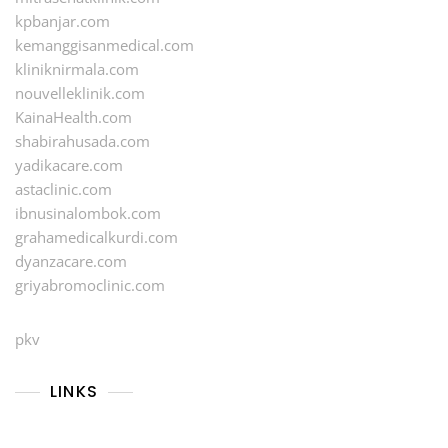
kpbanjar.com
kemanggisanmedical.com
kliniknirmala.com
nouvelleklinik.com
KainaHealth.com
shabirahusada.com
yadikacare.com
astaclinic.com
ibnusinalombok.com
grahamedicalkurdi.com
dyanzacare.com
griyabromoclinic.com
pkv
LINKS