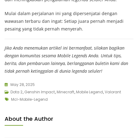
Mulai dalam perjalanan ini yang dipersenjatai dengan
wawasan terbaru dan ingat: Setiap juara pernah menjadi
pesaing yang tidak pernah menyerah.
Jika Anda menemukan artikel ini bermanfaat, silakan bagikan
dengan komunitas sesama Mobile Legends Anda. Untuk tips,
berita, dan pembaruan lainnya, berlangganan buletin kami dan
tidak pernah ketinggalan di dunia legenda seluler!
May 28, 2025
Dota 2
,
Genshin Impact
,
Minecraft
,
Mobile Legend
,
Valorant
Tags
Mcl-Mobile-Legend
About the Author