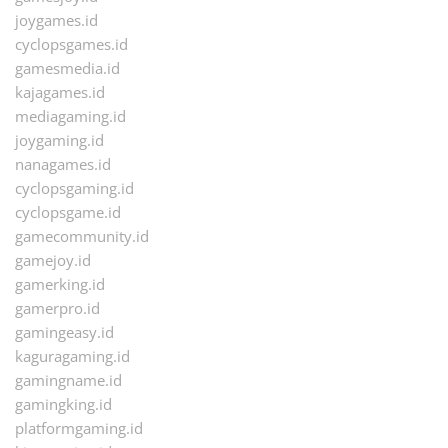
joygames.id
cyclopsgames.id
gamesmedia.id
kajagames.id
mediagaming.id
joygaming.id
nanagames.id
cyclopsgaming.id
cyclopsgame.id
gamecommunity.id
gamejoy.id
gamerking.id
gamerpro.id
gamingeasy.id
kaguragaming.id
gamingname.id
gamingking.id
platformgaming.id