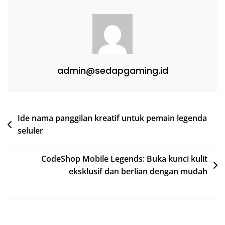
admin@sedapgaming.id
Post
Ide nama panggilan kreatif untuk pemain legenda
seluler
navigation
CodeShop Mobile Legends: Buka kunci kulit
eksklusif dan berlian dengan mudah