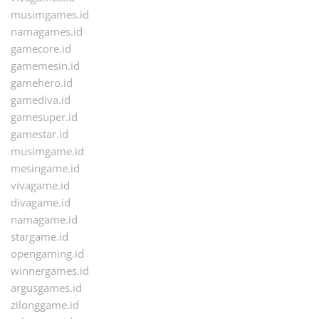
musimgames.id
namagames.id
gamecore.id
gamemesin.id
gamehero.id
gamediva.id
gamesuper.id
gamestar.id
musimgame.id
mesingame.id
vivagame.id
divagame.id
namagame.id
stargame.id
opengaming.id
winnergames.id
argusgames.id
zilonggame.id