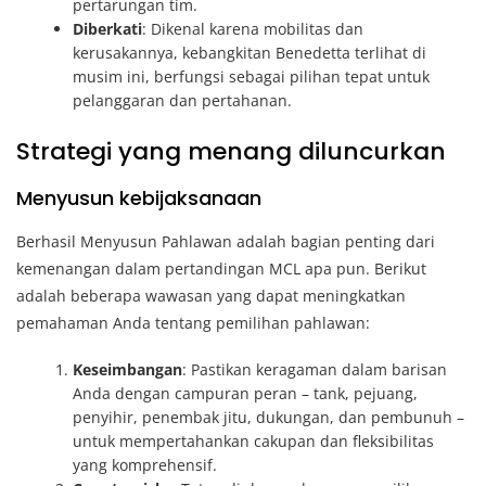
pertarungan tim.
Diberkati
: Dikenal karena mobilitas dan
kerusakannya, kebangkitan Benedetta terlihat di
musim ini, berfungsi sebagai pilihan tepat untuk
pelanggaran dan pertahanan.
Strategi yang menang diluncurkan
Menyusun kebijaksanaan
Berhasil Menyusun Pahlawan adalah bagian penting dari
kemenangan dalam pertandingan MCL apa pun. Berikut
adalah beberapa wawasan yang dapat meningkatkan
pemahaman Anda tentang pemilihan pahlawan:
Keseimbangan
: Pastikan keragaman dalam barisan
Anda dengan campuran peran – tank, pejuang,
penyihir, penembak jitu, dukungan, dan pembunuh –
untuk mempertahankan cakupan dan fleksibilitas
yang komprehensif.