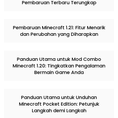
Pembaruan Terbaru Terungkap
Pembaruan Minecraft 1.21: Fitur Menarik
dan Perubahan yang Diharapkan
Panduan Utama untuk Mod Combo
Minecraft 1.20: Tingkatkan Pengalaman
Bermain Game Anda
Panduan Utama untuk Unduhan
Minecraft Pocket Edition: Petunjuk
Langkah demi Langkah