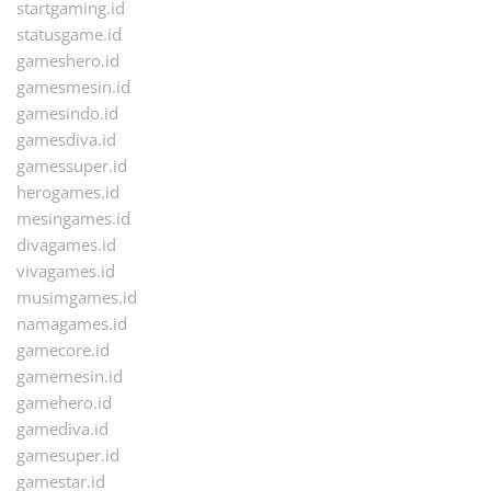
startgaming.id
statusgame.id
gameshero.id
gamesmesin.id
gamesindo.id
gamesdiva.id
gamessuper.id
herogames.id
mesingames.id
divagames.id
vivagames.id
musimgames.id
namagames.id
gamecore.id
gamemesin.id
gamehero.id
gamediva.id
gamesuper.id
gamestar.id