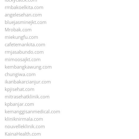
rmbakoelkita.com
angelesehan.com
bluejasminejkt.com
Mrobak.com
miekungfu.com
cafetemankita.com
rmjasabundo.com
mimoosajkt.com
kembangkawung.com
chungiwa.com
ikanbakarcianjur.com
kpjisehat.com
mitrasehatklinik.com
kpbanjar.com
kemanggisanmedical.com
kliniknirmala.com
nouvelleklinik.com
KainaHealth.com