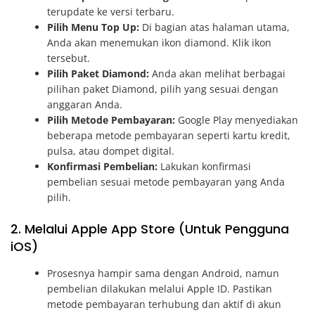
terupdate ke versi terbaru.
Pilih Menu Top Up:
Di bagian atas halaman utama,
Anda akan menemukan ikon diamond. Klik ikon
tersebut.
Pilih Paket Diamond:
Anda akan melihat berbagai
pilihan paket Diamond, pilih yang sesuai dengan
anggaran Anda.
Pilih Metode Pembayaran:
Google Play menyediakan
beberapa metode pembayaran seperti kartu kredit,
pulsa, atau dompet digital.
Konfirmasi Pembelian:
Lakukan konfirmasi
pembelian sesuai metode pembayaran yang Anda
pilih.
2. Melalui Apple App Store (Untuk Pengguna
iOS)
Prosesnya hampir sama dengan Android, namun
pembelian dilakukan melalui Apple ID. Pastikan
metode pembayaran terhubung dan aktif di akun