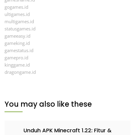
gogames.id
ultigames.id
multigames.id
statusgames.id
gameeasy.id
gameking.id
gamestatus.id
gamepro.id
kinggame.id
dragongame.id
You may also like these
Unduh APK Minecraft 1.22: Fitur &