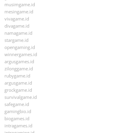
musimgame.id
mesingame.id
vivagame.id
divagame.id
namagame.id
stargame.id
opengaming.id
winnergames.id
argusgames.id
zilonggame.id
rubygame.id
argusgame.id
grockgame.id
survivalgame.id
safegame.id
gamingbio.id
biogames.id
intragames.id
introgaming.id