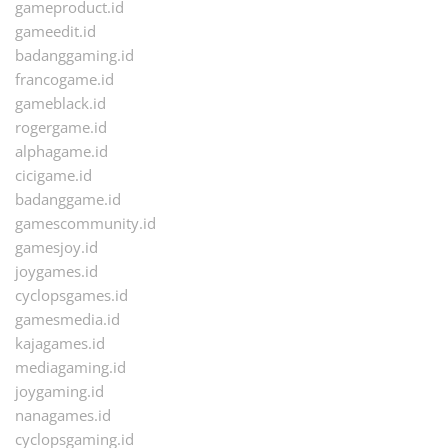
gameproduct.id
gameedit.id
badanggaming.id
francogame.id
gameblack.id
rogergame.id
alphagame.id
cicigame.id
badanggame.id
gamescommunity.id
gamesjoy.id
joygames.id
cyclopsgames.id
gamesmedia.id
kajagames.id
mediagaming.id
joygaming.id
nanagames.id
cyclopsgaming.id