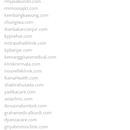
rmjasabundo.com
mimoosajkt.com
kembangkawung.com
chungiwa.com
ikanbakarcianjur.com
kpjisehat.com
mitrasehatklinik.com
kpbanjar.com
kemanggisanmedical.com
kliniknirmala.com
nouvelleklinik.com
KainaHealth.com
shabirahusada.com
yadikacare.com
astaclinic.com
ibnusinalombok.com
grahamedicalkurdi.com
dyanzacare.com
griyabromoclinic.com