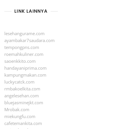
LINK LAINNYA
lesehangurame.com
ayambakar7saudara.com
tempongpns.com
roemahkuliner.com
saoenkkito.com
handayaniprima.com
kampungmakan.com
luckycatck.com
rmbakoelkita.com
angelesehan.com
bluejasminejkt.com
Mrobak.com
miekungfu.com
cafetemankita.com