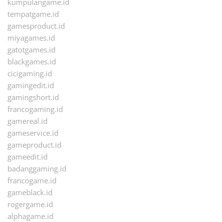
kumpulangame.id
tempatgame.id
gamesproduct.id
miyagames.id
gatotgames.id
blackgames.id
cicigaming.id
gamingedit.id
gamingshort.id
francogaming.id
gamereal.id
gameservice.id
gameproduct.id
gameedit.id
badanggaming.id
francogame.id
gameblack.id
rogergame.id
alphagame.id