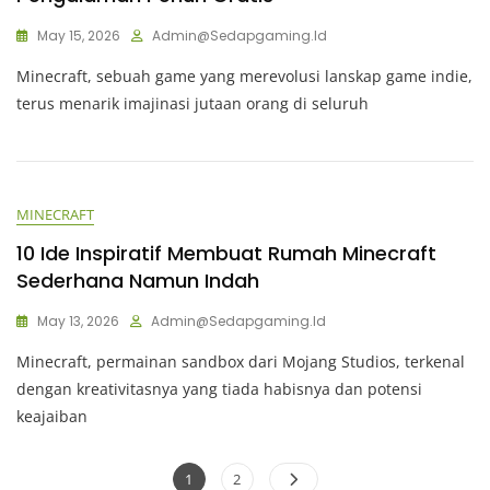
May 15, 2026
Admin@sedapgaming.id
Minecraft, sebuah game yang merevolusi lanskap game indie,
terus menarik imajinasi jutaan orang di seluruh
MINECRAFT
10 Ide Inspiratif Membuat Rumah Minecraft
Sederhana Namun Indah
May 13, 2026
Admin@sedapgaming.id
Minecraft, permainan sandbox dari Mojang Studios, terkenal
dengan kreativitasnya yang tiada habisnya dan potensi
keajaiban
Posts
Page
Page
1
2