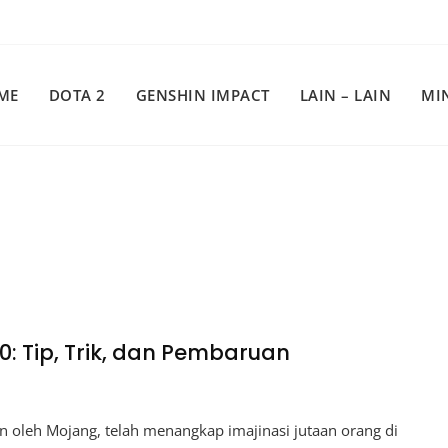
ME
DOTA 2
GENSHIN IMPACT
LAIN – LAIN
MI
: Tip, Trik, dan Pembaruan
 oleh Mojang, telah menangkap imajinasi jutaan orang di