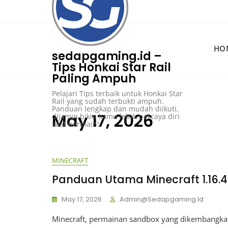
Skip
to
content
HO
sedapgaming.id –
Tips Honkai Star Rail
Paling Ampuh
Pelajari Tips terbaik untuk Honkai Star
Rail yang sudah terbukti ampuh.
Panduan lengkap dan mudah diikuti,
May 17, 2026
dijamin bikin kamu lebih percaya diri
saat bermain!
MINECRAFT
Panduan Utama Minecraft 1.16.40
May 17, 2026
Admin@sedapgaming.id
Minecraft, permainan sandbox yang dikembangkan