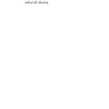
seluruh dunia.