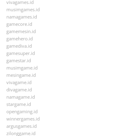
vivagames.id
musimgames.id
namagames.id
gamecore.id
gamemesin.id
gamehero.id
gamediva.id
gamesuper.id
gamestar.id
musimgame.id
mesingame.id
vivagame.id
divagame.id
namagame.id
stargame.id
opengaming.id
winnergames.id
argusgames.id
zilonggame.id