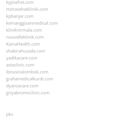
kpjisehat.com
mitrasehatklinik.com
kpbanjar.com
kemanggisanmedical.com
kliniknirmala.com
nouvelleklinik.com
KainaHealth.com
shabirahusada.com
yadikacare.com
astaclinic.com
ibnusinalombok.com
grahamedicalkurdi.com
dyanzacare.com
griyabromoclinic.com
pkv