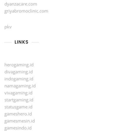
dyanzacare.com
griyabromoclinic.com
pkv
LINKS
herogaming.id
divagaming.id
indogaming.id
namagaming.id
vivagaming.id
startgaming.id
statusgame.id
gameshero.id
gamesmesin.id
gamesindo.id