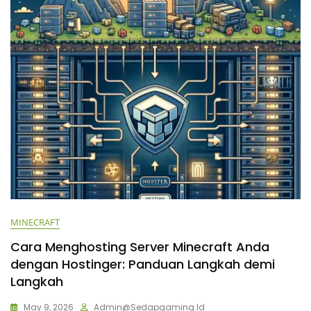
MINECRAFT
Cara Menghosting Server Minecraft Anda
dengan Hostinger: Panduan Langkah demi
Langkah
May 9, 2026
Admin@sedapgaming.id