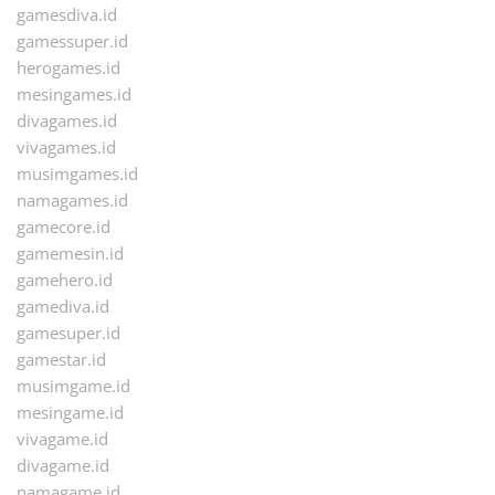
gamesdiva.id
gamessuper.id
herogames.id
mesingames.id
divagames.id
vivagames.id
musimgames.id
namagames.id
gamecore.id
gamemesin.id
gamehero.id
gamediva.id
gamesuper.id
gamestar.id
musimgame.id
mesingame.id
vivagame.id
divagame.id
namagame.id