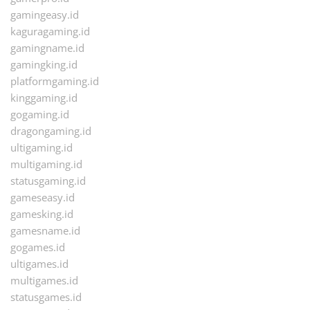
gamingeasy.id
kaguragaming.id
gamingname.id
gamingking.id
platformgaming.id
kinggaming.id
gogaming.id
dragongaming.id
ultigaming.id
multigaming.id
statusgaming.id
gameseasy.id
gamesking.id
gamesname.id
gogames.id
ultigames.id
multigames.id
statusgames.id