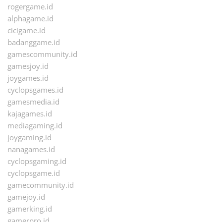
rogergame.id
alphagame.id
cicigame.id
badanggame.id
gamescommunity.id
gamesjoy.id
joygames.id
cyclopsgames.id
gamesmedia.id
kajagames.id
mediagaming.id
joygaming.id
nanagames.id
cyclopsgaming.id
cyclopsgame.id
gamecommunity.id
gamejoy.id
gamerking.id
gamerpro.id