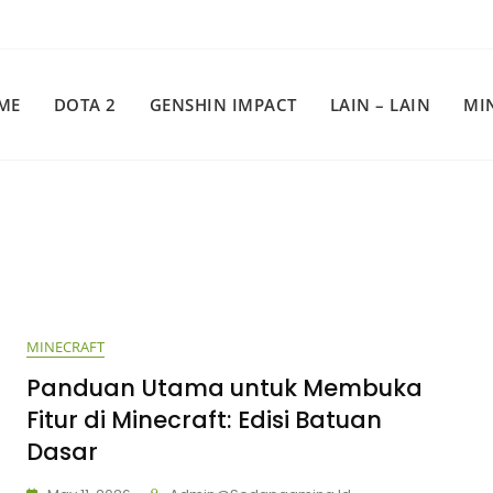
ME
DOTA 2
GENSHIN IMPACT
LAIN – LAIN
MI
MINECRAFT
Panduan Utama untuk Membuka
Fitur di Minecraft: Edisi Batuan
Dasar