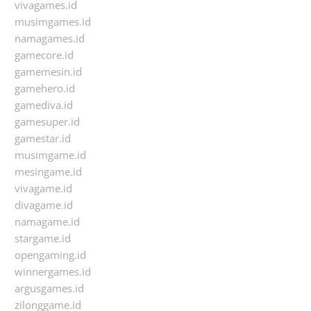
vivagames.id
musimgames.id
namagames.id
gamecore.id
gamemesin.id
gamehero.id
gamediva.id
gamesuper.id
gamestar.id
musimgame.id
mesingame.id
vivagame.id
divagame.id
namagame.id
stargame.id
opengaming.id
winnergames.id
argusgames.id
zilonggame.id