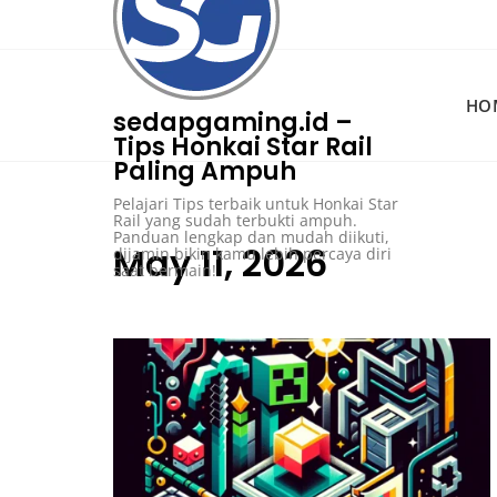
Skip
to
content
HO
sedapgaming.id –
Tips Honkai Star Rail
Paling Ampuh
Pelajari Tips terbaik untuk Honkai Star
Rail yang sudah terbukti ampuh.
Panduan lengkap dan mudah diikuti,
May 11, 2026
dijamin bikin kamu lebih percaya diri
saat bermain!