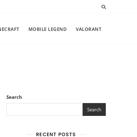
NECRAFT
MOBILE LEGEND
VALORANT
Search
Search
RECENT POSTS