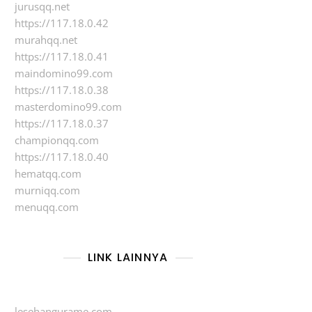
jurusqq.net
https://117.18.0.42
murahqq.net
https://117.18.0.41
maindomino99.com
https://117.18.0.38
masterdomino99.com
https://117.18.0.37
championqq.com
https://117.18.0.40
hematqq.com
murniqq.com
menuqq.com
LINK LAINNYA
lesehangurame.com