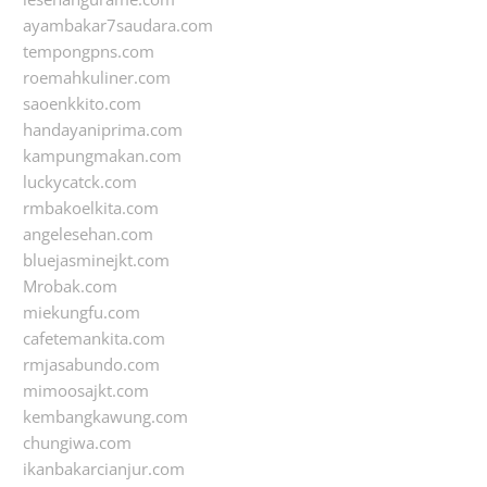
ayambakar7saudara.com
tempongpns.com
roemahkuliner.com
saoenkkito.com
handayaniprima.com
kampungmakan.com
luckycatck.com
rmbakoelkita.com
angelesehan.com
bluejasminejkt.com
Mrobak.com
miekungfu.com
cafetemankita.com
rmjasabundo.com
mimoosajkt.com
kembangkawung.com
chungiwa.com
ikanbakarcianjur.com