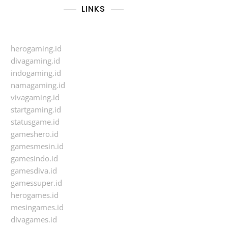
LINKS
herogaming.id
divagaming.id
indogaming.id
namagaming.id
vivagaming.id
startgaming.id
statusgame.id
gameshero.id
gamesmesin.id
gamesindo.id
gamesdiva.id
gamessuper.id
herogames.id
mesingames.id
divagames.id