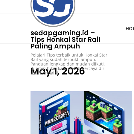
Skip
to
content
HO
sedapgaming.id –
Tips Honkai Star Rail
Paling Ampuh
Pelajari Tips terbaik untuk Honkai Star
Rail yang sudah terbukti ampuh.
Panduan lengkap dan mudah diikuti,
May 1, 2026
dijamin bikin kamu lebih percaya diri
saat bermain!