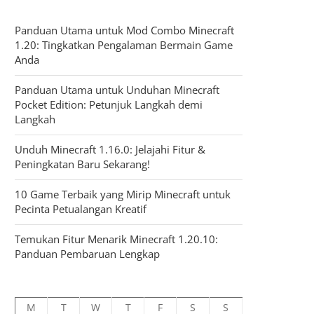
Panduan Utama untuk Mod Combo Minecraft
1.20: Tingkatkan Pengalaman Bermain Game
Anda
Panduan Utama untuk Unduhan Minecraft
Pocket Edition: Petunjuk Langkah demi
Langkah
Unduh Minecraft 1.16.0: Jelajahi Fitur &
Peningkatan Baru Sekarang!
10 Game Terbaik yang Mirip Minecraft untuk
Pecinta Petualangan Kreatif
Temukan Fitur Menarik Minecraft 1.20.10:
Panduan Pembaruan Lengkap
M
T
W
T
F
S
S