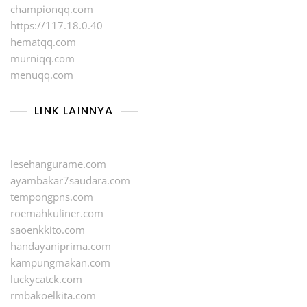
championqq.com
https://117.18.0.40
hematqq.com
murniqq.com
menuqq.com
LINK LAINNYA
lesehangurame.com
ayambakar7saudara.com
tempongpns.com
roemahkuliner.com
saoenkkito.com
handayaniprima.com
kampungmakan.com
luckycatck.com
rmbakoelkita.com