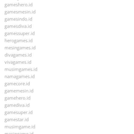
gameshero.id
gamesmesin.id
gamesindo.id
gamesdiva.id
gamessuper.id
herogames.id
mesingames.id
divagames.id
vivagames.id
musimgames.id
namagames.id
gamecore.id
gamemesin.id
gamehero.id
gamediva.id
gamesuper.id
gamestar.id
musimgame.id
mesingame.id