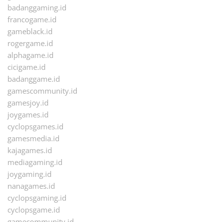
badanggaming.id
francogame.id
gameblack.id
rogergame.id
alphagame.id
cicigame.id
badanggame.id
gamescommunity.id
gamesjoy.id
joygames.id
cyclopsgames.id
gamesmedia.id
kajagames.id
mediagaming.id
joygaming.id
nanagames.id
cyclopsgaming.id
cyclopsgame.id
gamecommunity.id