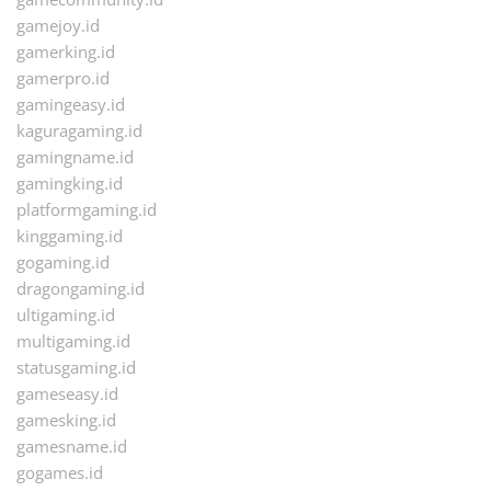
gamejoy.id
gamerking.id
gamerpro.id
gamingeasy.id
kaguragaming.id
gamingname.id
gamingking.id
platformgaming.id
kinggaming.id
gogaming.id
dragongaming.id
ultigaming.id
multigaming.id
statusgaming.id
gameseasy.id
gamesking.id
gamesname.id
gogames.id