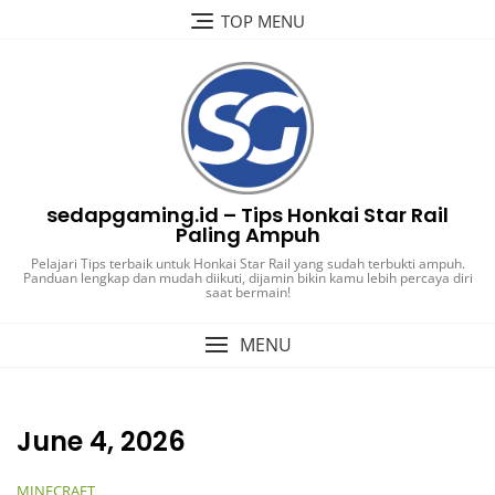
Skip
TOP MENU
to
content
sedapgaming.id – Tips Honkai Star Rail
Paling Ampuh
Pelajari Tips terbaik untuk Honkai Star Rail yang sudah terbukti ampuh.
Panduan lengkap dan mudah diikuti, dijamin bikin kamu lebih percaya diri
saat bermain!
MENU
June 4, 2026
MINECRAFT