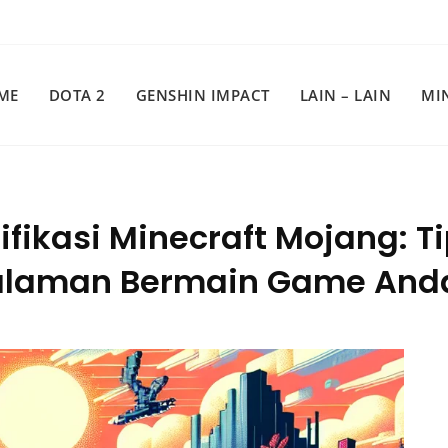
ME
DOTA 2
GENSHIN IMPACT
LAIN – LAIN
MI
ikasi Minecraft Mojang: Ti
alaman Bermain Game And