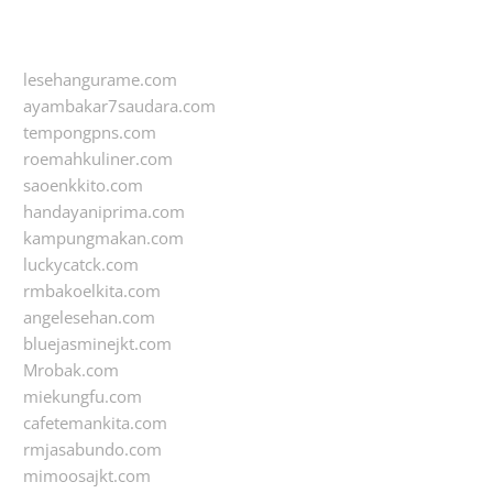
lesehangurame.com
ayambakar7saudara.com
tempongpns.com
roemahkuliner.com
saoenkkito.com
handayaniprima.com
kampungmakan.com
luckycatck.com
rmbakoelkita.com
angelesehan.com
bluejasminejkt.com
Mrobak.com
miekungfu.com
cafetemankita.com
rmjasabundo.com
mimoosajkt.com