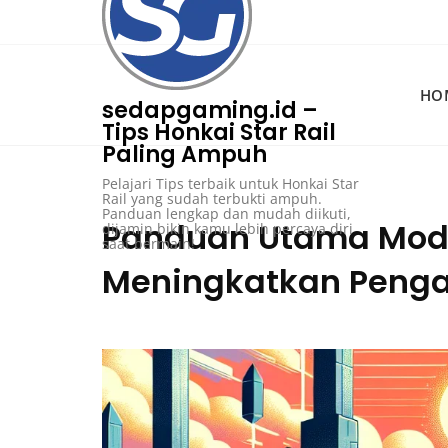
Skip
to
content
HO
sedapgaming.id –
Tips Honkai Star Rail
Paling Ampuh
Pelajari Tips terbaik untuk Honkai Star
Rail yang sudah terbukti ampuh.
Panduan lengkap dan mudah diikuti,
Panduan Utama Modif
dijamin bikin kamu lebih percaya diri
saat bermain!
Meningkatkan Peng