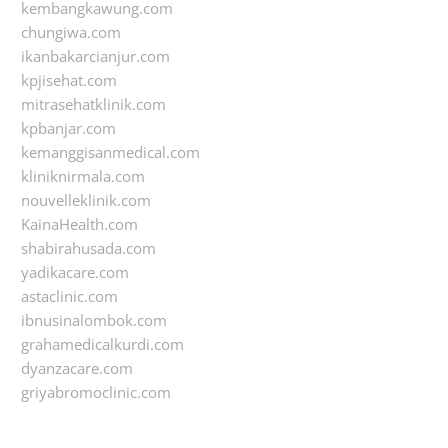
kembangkawung.com
chungiwa.com
ikanbakarcianjur.com
kpjisehat.com
mitrasehatklinik.com
kpbanjar.com
kemanggisanmedical.com
kliniknirmala.com
nouvelleklinik.com
KainaHealth.com
shabirahusada.com
yadikacare.com
astaclinic.com
ibnusinalombok.com
grahamedicalkurdi.com
dyanzacare.com
griyabromoclinic.com