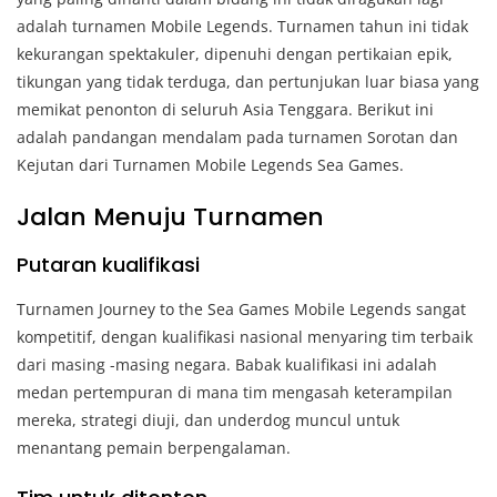
adalah turnamen Mobile Legends. Turnamen tahun ini tidak
kekurangan spektakuler, dipenuhi dengan pertikaian epik,
tikungan yang tidak terduga, dan pertunjukan luar biasa yang
memikat penonton di seluruh Asia Tenggara. Berikut ini
adalah pandangan mendalam pada turnamen Sorotan dan
Kejutan dari Turnamen Mobile Legends Sea Games.
Jalan Menuju Turnamen
Putaran kualifikasi
Turnamen Journey to the Sea Games Mobile Legends sangat
kompetitif, dengan kualifikasi nasional menyaring tim terbaik
dari masing -masing negara. Babak kualifikasi ini adalah
medan pertempuran di mana tim mengasah keterampilan
mereka, strategi diuji, dan underdog muncul untuk
menantang pemain berpengalaman.