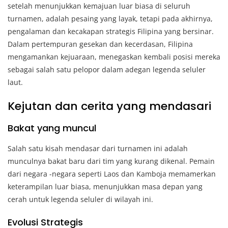
setelah menunjukkan kemajuan luar biasa di seluruh
turnamen, adalah pesaing yang layak, tetapi pada akhirnya,
pengalaman dan kecakapan strategis Filipina yang bersinar.
Dalam pertempuran gesekan dan kecerdasan, Filipina
mengamankan kejuaraan, menegaskan kembali posisi mereka
sebagai salah satu pelopor dalam adegan legenda seluler
laut.
Kejutan dan cerita yang mendasari
Bakat yang muncul
Salah satu kisah mendasar dari turnamen ini adalah
munculnya bakat baru dari tim yang kurang dikenal. Pemain
dari negara -negara seperti Laos dan Kamboja memamerkan
keterampilan luar biasa, menunjukkan masa depan yang
cerah untuk legenda seluler di wilayah ini.
Evolusi Strategis