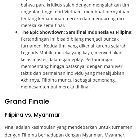
bahwa para kritikus salah dengan mengalahkan tim
unggulan tinggi dari Vietnam, membuat pernyataan
tentang kemampuan mereka dan mendorong diri
mereka ke semi-final.
The Epic Showdown: Semifinal Indonesia vs Filipina
:
Pertandingan ini bisa dibilang menjadi puncak
turnamen. Kedua tim, yang dikenal karena sejarah
Legends Mobile mereka yang kaya, menyediakan
kelas master dalam gameplay. Pertandingan
membentang hingga batasnya, dengan manuver
taktis dan permainan individu yang menakjubkan.
Akhirnya, Filipina muncul sebagai pemenang,
memesan tempat mereka di final.
Grand Finale
Filipina vs. Myanmar
Final adalah kesimpulan yang mendebarkan untuk turnamen,
dengan Filipina berhadapan dengan Myanmar. Myanmar,