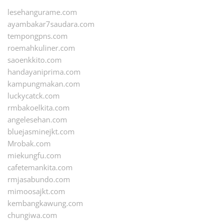
lesehangurame.com
ayambakar7saudara.com
tempongpns.com
roemahkuliner.com
saoenkkito.com
handayaniprima.com
kampungmakan.com
luckycatck.com
rmbakoelkita.com
angelesehan.com
bluejasminejkt.com
Mrobak.com
miekungfu.com
cafetemankita.com
rmjasabundo.com
mimoosajkt.com
kembangkawung.com
chungiwa.com