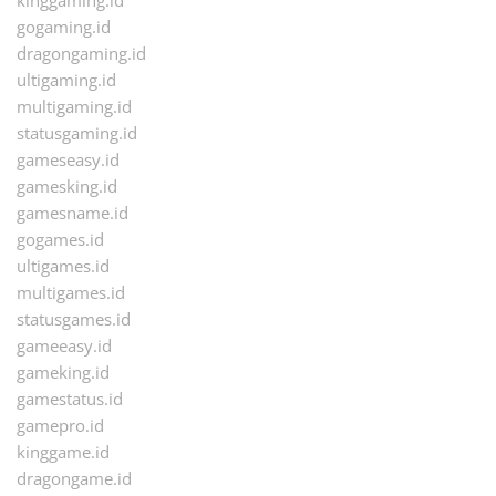
gogaming.id
dragongaming.id
ultigaming.id
multigaming.id
statusgaming.id
gameseasy.id
gamesking.id
gamesname.id
gogames.id
ultigames.id
multigames.id
statusgames.id
gameeasy.id
gameking.id
gamestatus.id
gamepro.id
kinggame.id
dragongame.id