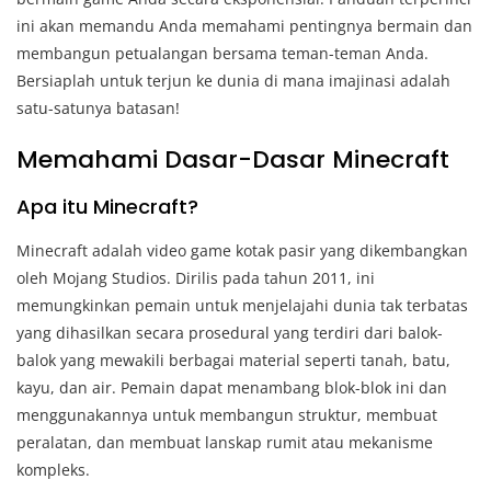
ini akan memandu Anda memahami pentingnya bermain dan
membangun petualangan bersama teman-teman Anda.
Bersiaplah untuk terjun ke dunia di mana imajinasi adalah
satu-satunya batasan!
Memahami Dasar-Dasar Minecraft
Apa itu Minecraft?
Minecraft adalah video game kotak pasir yang dikembangkan
oleh Mojang Studios. Dirilis pada tahun 2011, ini
memungkinkan pemain untuk menjelajahi dunia tak terbatas
yang dihasilkan secara prosedural yang terdiri dari balok-
balok yang mewakili berbagai material seperti tanah, batu,
kayu, dan air. Pemain dapat menambang blok-blok ini dan
menggunakannya untuk membangun struktur, membuat
peralatan, dan membuat lanskap rumit atau mekanisme
kompleks.