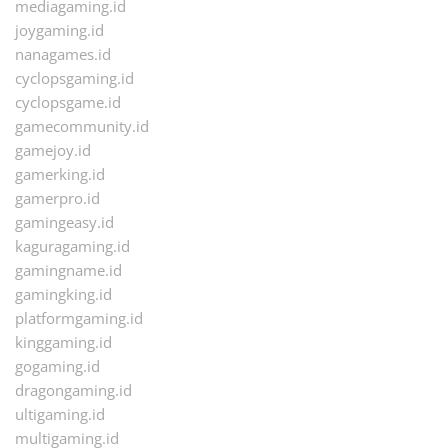
mediagaming.id
joygaming.id
nanagames.id
cyclopsgaming.id
cyclopsgame.id
gamecommunity.id
gamejoy.id
gamerking.id
gamerpro.id
gamingeasy.id
kaguragaming.id
gamingname.id
gamingking.id
platformgaming.id
kinggaming.id
gogaming.id
dragongaming.id
ultigaming.id
multigaming.id