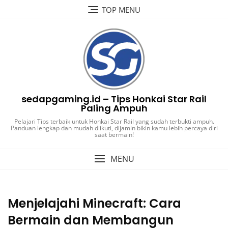
Skip
TOP MENU
to
content
sedapgaming.id – Tips Honkai Star Rail
Paling Ampuh
Pelajari Tips terbaik untuk Honkai Star Rail yang sudah terbukti ampuh.
Panduan lengkap dan mudah diikuti, dijamin bikin kamu lebih percaya diri
saat bermain!
MENU
Menjelajahi Minecraft: Cara
Bermain dan Membangun