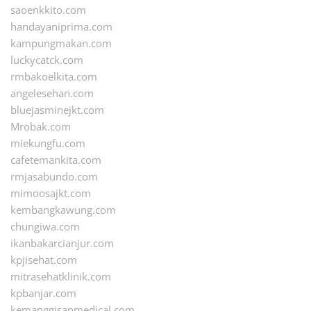
saoenkkito.com
handayaniprima.com
kampungmakan.com
luckycatck.com
rmbakoelkita.com
angelesehan.com
bluejasminejkt.com
Mrobak.com
miekungfu.com
cafetemankita.com
rmjasabundo.com
mimoosajkt.com
kembangkawung.com
chungiwa.com
ikanbakarcianjur.com
kpjisehat.com
mitrasehatklinik.com
kpbanjar.com
kemanggisanmedical.com