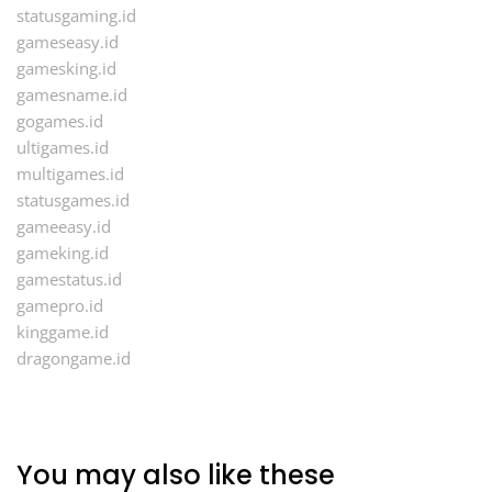
statusgaming.id
gameseasy.id
gamesking.id
gamesname.id
gogames.id
ultigames.id
multigames.id
statusgames.id
gameeasy.id
gameking.id
gamestatus.id
gamepro.id
kinggame.id
dragongame.id
You may also like these