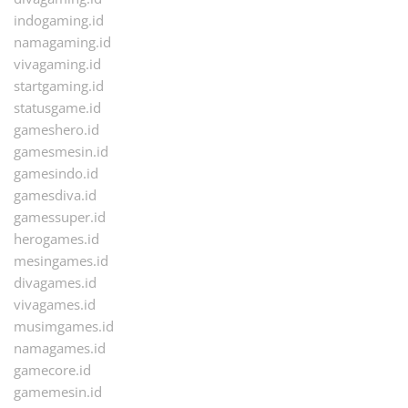
indogaming.id
namagaming.id
vivagaming.id
startgaming.id
statusgame.id
gameshero.id
gamesmesin.id
gamesindo.id
gamesdiva.id
gamessuper.id
herogames.id
mesingames.id
divagames.id
vivagames.id
musimgames.id
namagames.id
gamecore.id
gamemesin.id