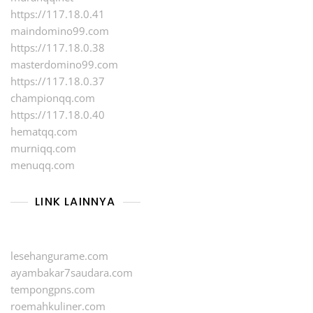
https://117.18.0.41
maindomino99.com
https://117.18.0.38
masterdomino99.com
https://117.18.0.37
championqq.com
https://117.18.0.40
hematqq.com
murniqq.com
menuqq.com
LINK LAINNYA
lesehangurame.com
ayambakar7saudara.com
tempongpns.com
roemahkuliner.com