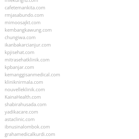
cafetemankita.com
rmjasabundo.com
mimoosajkt.com
kembangkawung.com
chungiwa.com
ikanbakarcianjur.com
kpjisehat.com
mitrasehatklinik.com
kpbanjar.com
kemanggisanmedical.com
kliniknirmala.com
nouvelleklinik.com
KainaHealth.com
shabirahusada.com
yadikacare.com
astaclinic.com
ibnusinalombok.com
grahamedicalkurdi.com