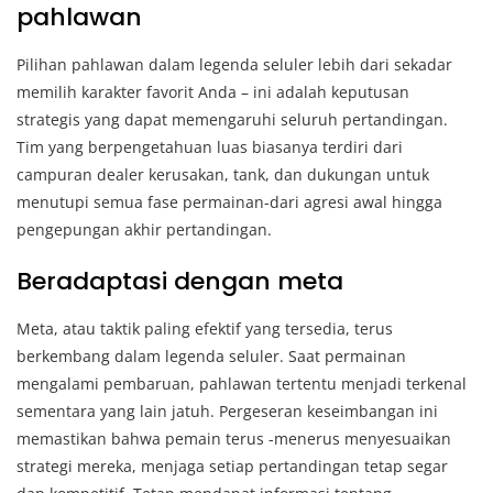
pahlawan
Pilihan pahlawan dalam legenda seluler lebih dari sekadar
memilih karakter favorit Anda – ini adalah keputusan
strategis yang dapat memengaruhi seluruh pertandingan.
Tim yang berpengetahuan luas biasanya terdiri dari
campuran dealer kerusakan, tank, dan dukungan untuk
menutupi semua fase permainan-dari agresi awal hingga
pengepungan akhir pertandingan.
Beradaptasi dengan meta
Meta, atau taktik paling efektif yang tersedia, terus
berkembang dalam legenda seluler. Saat permainan
mengalami pembaruan, pahlawan tertentu menjadi terkenal
sementara yang lain jatuh. Pergeseran keseimbangan ini
memastikan bahwa pemain terus -menerus menyesuaikan
strategi mereka, menjaga setiap pertandingan tetap segar