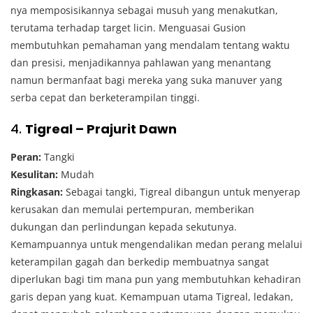
nya memposisikannya sebagai musuh yang menakutkan,
terutama terhadap target licin. Menguasai Gusion
membutuhkan pemahaman yang mendalam tentang waktu
dan presisi, menjadikannya pahlawan yang menantang
namun bermanfaat bagi mereka yang suka manuver yang
serba cepat dan berketerampilan tinggi.
4.
Tigreal – Prajurit Dawn
Peran:
Tangki
Kesulitan:
Mudah
Ringkasan:
Sebagai tangki, Tigreal dibangun untuk menyerap
kerusakan dan memulai pertempuran, memberikan
dukungan dan perlindungan kepada sekutunya.
Kemampuannya untuk mengendalikan medan perang melalui
keterampilan gagah dan berkedip membuatnya sangat
diperlukan bagi tim mana pun yang membutuhkan kehadiran
garis depan yang kuat. Kemampuan utama Tigreal, ledakan,