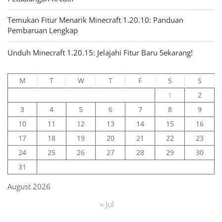
Temukan Fitur Menarik Minecraft 1.20.10: Panduan
Pembaruan Lengkap
Unduh Minecraft 1.20.15: Jelajahi Fitur Baru Sekarang!
M
T
W
T
F
S
S
1
2
3
4
5
6
7
8
9
10
11
12
13
14
15
16
17
18
19
20
21
22
23
24
25
26
27
28
29
30
31
August 2026
« Jul