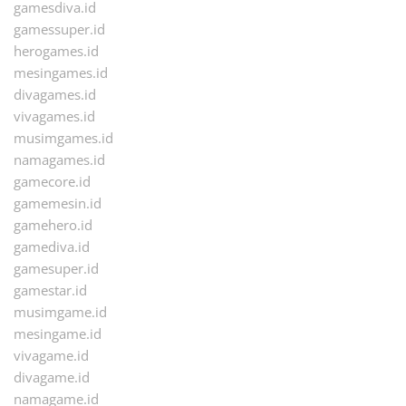
gamesdiva.id
gamessuper.id
herogames.id
mesingames.id
divagames.id
vivagames.id
musimgames.id
namagames.id
gamecore.id
gamemesin.id
gamehero.id
gamediva.id
gamesuper.id
gamestar.id
musimgame.id
mesingame.id
vivagame.id
divagame.id
namagame.id