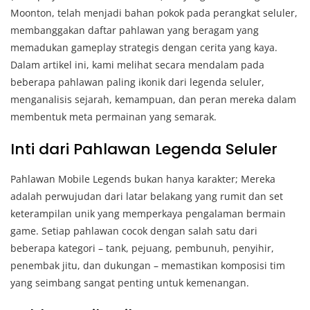
Moonton, telah menjadi bahan pokok pada perangkat seluler,
membanggakan daftar pahlawan yang beragam yang
memadukan gameplay strategis dengan cerita yang kaya.
Dalam artikel ini, kami melihat secara mendalam pada
beberapa pahlawan paling ikonik dari legenda seluler,
menganalisis sejarah, kemampuan, dan peran mereka dalam
membentuk meta permainan yang semarak.
Inti dari Pahlawan Legenda Seluler
Pahlawan Mobile Legends bukan hanya karakter; Mereka
adalah perwujudan dari latar belakang yang rumit dan set
keterampilan unik yang memperkaya pengalaman bermain
game. Setiap pahlawan cocok dengan salah satu dari
beberapa kategori – tank, pejuang, pembunuh, penyihir,
penembak jitu, dan dukungan – memastikan komposisi tim
yang seimbang sangat penting untuk kemenangan.