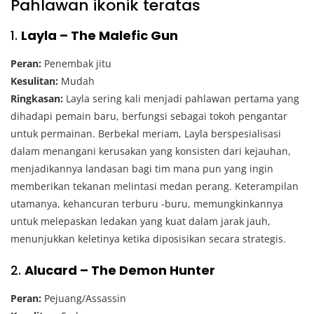
Pahlawan ikonik teratas
1.
Layla – The Malefic Gun
Peran:
Penembak jitu
Kesulitan:
Mudah
Ringkasan:
Layla sering kali menjadi pahlawan pertama yang
dihadapi pemain baru, berfungsi sebagai tokoh pengantar
untuk permainan. Berbekal meriam, Layla berspesialisasi
dalam menangani kerusakan yang konsisten dari kejauhan,
menjadikannya landasan bagi tim mana pun yang ingin
memberikan tekanan melintasi medan perang. Keterampilan
utamanya, kehancuran terburu -buru, memungkinkannya
untuk melepaskan ledakan yang kuat dalam jarak jauh,
menunjukkan keletinya ketika diposisikan secara strategis.
2.
Alucard – The Demon Hunter
Peran:
Pejuang/Assassin