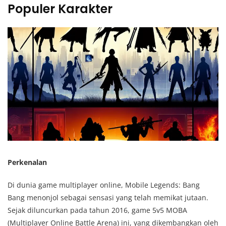
Populer Karakter
Perkenalan
Di dunia game multiplayer online, Mobile Legends: Bang
Bang menonjol sebagai sensasi yang telah memikat jutaan.
Sejak diluncurkan pada tahun 2016, game 5v5 MOBA
(Multiplayer Online Battle Arena) ini, yang dikembangkan oleh