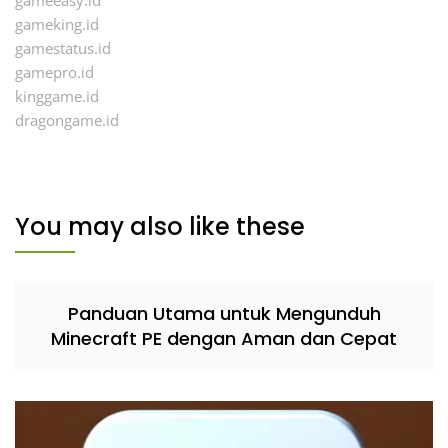
gameking.id
gamestatus.id
gamepro.id
kinggame.id
dragongame.id
You may also like these
Panduan Utama untuk Mengunduh
Minecraft PE dengan Aman dan Cepat