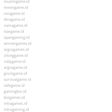
musimgame.id
mesingame.id
vivagame.id
divagame.id
namagame.id
stargame.id
opengaming.id
winnergames.id
argusgames.id
zilonggame.id
rubygame.id
argusgame.id
grockgame.id
survivalgame.id
safegame.id
gamingbio.id
biogames.id
intragames.id
introgaming.id