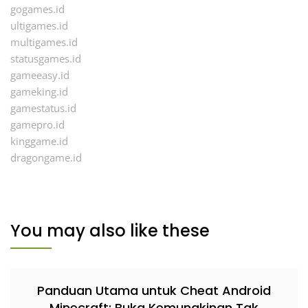
gogames.id
ultigames.id
multigames.id
statusgames.id
gameeasy.id
gameking.id
gamestatus.id
gamepro.id
kinggame.id
dragongame.id
You may also like these
Panduan Utama untuk Cheat Android
Minecraft: Buka Kemungkinan Tak