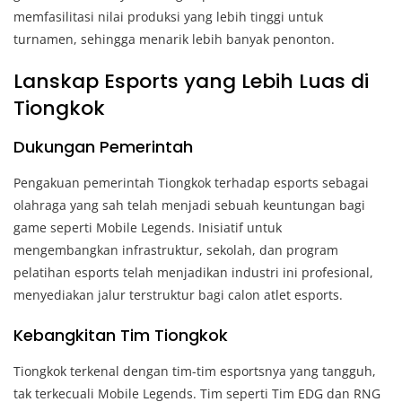
memfasilitasi nilai produksi yang lebih tinggi untuk
turnamen, sehingga menarik lebih banyak penonton.
Lanskap Esports yang Lebih Luas di
Tiongkok
Dukungan Pemerintah
Pengakuan pemerintah Tiongkok terhadap esports sebagai
olahraga yang sah telah menjadi sebuah keuntungan bagi
game seperti Mobile Legends. Inisiatif untuk
mengembangkan infrastruktur, sekolah, dan program
pelatihan esports telah menjadikan industri ini profesional,
menyediakan jalur terstruktur bagi calon atlet esports.
Kebangkitan Tim Tiongkok
Tiongkok terkenal dengan tim-tim esportsnya yang tangguh,
tak terkecuali Mobile Legends. Tim seperti Tim EDG dan RNG