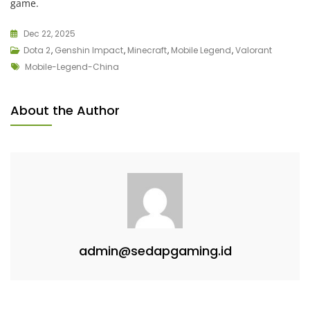
game.
Dec 22, 2025
Dota 2
,
Genshin Impact
,
Minecraft
,
Mobile Legend
,
Valorant
Tags
Mobile-Legend-China
About the Author
admin@sedapgaming.id