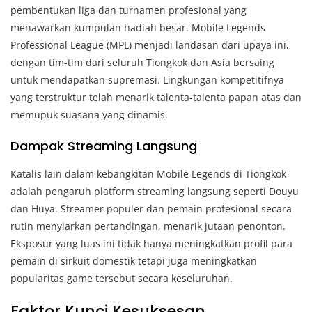
pembentukan liga dan turnamen profesional yang
menawarkan kumpulan hadiah besar. Mobile Legends
Professional League (MPL) menjadi landasan dari upaya ini,
dengan tim-tim dari seluruh Tiongkok dan Asia bersaing
untuk mendapatkan supremasi. Lingkungan kompetitifnya
yang terstruktur telah menarik talenta-talenta papan atas dan
memupuk suasana yang dinamis.
Dampak Streaming Langsung
Katalis lain dalam kebangkitan Mobile Legends di Tiongkok
adalah pengaruh platform streaming langsung seperti Douyu
dan Huya. Streamer populer dan pemain profesional secara
rutin menyiarkan pertandingan, menarik jutaan penonton.
Eksposur yang luas ini tidak hanya meningkatkan profil para
pemain di sirkuit domestik tetapi juga meningkatkan
popularitas game tersebut secara keseluruhan.
Faktor Kunci Kesuksesan