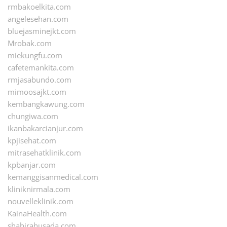
rmbakoelkita.com
angelesehan.com
bluejasminejkt.com
Mrobak.com
miekungfu.com
cafetemankita.com
rmjasabundo.com
mimoosajkt.com
kembangkawung.com
chungiwa.com
ikanbakarcianjur.com
kpjisehat.com
mitrasehatklinik.com
kpbanjar.com
kemanggisanmedical.com
kliniknirmala.com
nouvelleklinik.com
KainaHealth.com
shabirahusada.com