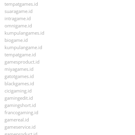
tempatgames.id
suaragame.id
intragame.id
omnigame.id
kumpulangames.id
biogame.id
kumpulangame.id
tempatgame.id
gamesproduct.id
miyagames.id
gatotgames.id
blackgames.id
cicigaming.id
gamingedit.id
gamingshort.id
francogaming.id
gamereal.id
gameservice.id
gameproduct.id