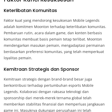
Keterlibatan Komunitas
Faktor kuat yang mendorong kesuksesan Mobile Legends
adalah komitmen Moonton terhadap keterlibatan komunitas.
Pembaruan rutin, acara dalam game, dan konten berbasis
komunitas membuat basis pemain tetap terlibat. Moonton
mendengarkan masukan pemain, mengadaptasi permainan
berdasarkan preferensi komunitas, yang telah memperkuat
loyalitas pemain.
Kemitraan Strategis dan Sponsor
Kemitraan strategis dengan brand-brand besar juga
berkontribusi terhadap pertumbuhan esports Mobile
Legends. Kolaborasi dengan raksasa teknologi dan
sponsorship dari merek-merek ternama global telah
memberikan stabilitas finansial dan memperluas jangkauan
game ini. Masuknya dukungan perusahaan ini telah