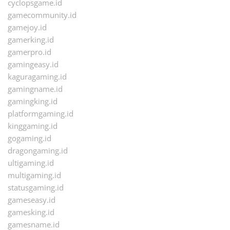
cyclopsgame.id
gamecommunity.id
gamejoy.id
gamerking.id
gamerpro.id
gamingeasy.id
kaguragaming.id
gamingname.id
gamingking.id
platformgaming.id
kinggaming.id
gogaming.id
dragongaming.id
ultigaming.id
multigaming.id
statusgaming.id
gameseasy.id
gamesking.id
gamesname.id