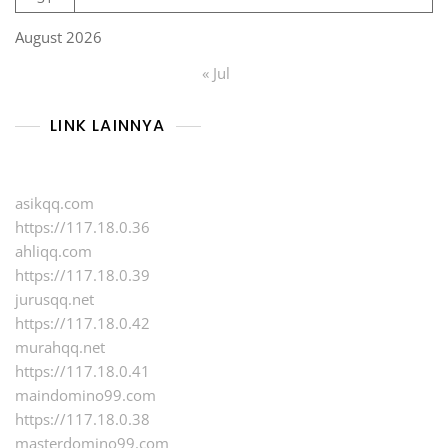
August 2026
« Jul
LINK LAINNYA
asikqq.com
https://117.18.0.36
ahliqq.com
https://117.18.0.39
jurusqq.net
https://117.18.0.42
murahqq.net
https://117.18.0.41
maindomino99.com
https://117.18.0.38
masterdomino99.com