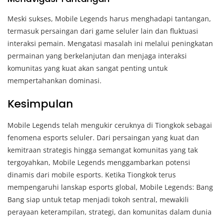
Meski sukses, Mobile Legends harus menghadapi tantangan,
termasuk persaingan dari game seluler lain dan fluktuasi
interaksi pemain. Mengatasi masalah ini melalui peningkatan
permainan yang berkelanjutan dan menjaga interaksi
komunitas yang kuat akan sangat penting untuk
mempertahankan dominasi.
Kesimpulan
Mobile Legends telah mengukir ceruknya di Tiongkok sebagai
fenomena esports seluler. Dari persaingan yang kuat dan
kemitraan strategis hingga semangat komunitas yang tak
tergoyahkan, Mobile Legends menggambarkan potensi
dinamis dari mobile esports. Ketika Tiongkok terus
mempengaruhi lanskap esports global, Mobile Legends: Bang
Bang siap untuk tetap menjadi tokoh sentral, mewakili
perayaan keterampilan, strategi, dan komunitas dalam dunia