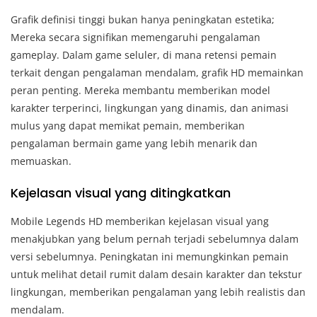
Grafik definisi tinggi bukan hanya peningkatan estetika;
Mereka secara signifikan memengaruhi pengalaman
gameplay. Dalam game seluler, di mana retensi pemain
terkait dengan pengalaman mendalam, grafik HD memainkan
peran penting. Mereka membantu memberikan model
karakter terperinci, lingkungan yang dinamis, dan animasi
mulus yang dapat memikat pemain, memberikan
pengalaman bermain game yang lebih menarik dan
memuaskan.
Kejelasan visual yang ditingkatkan
Mobile Legends HD memberikan kejelasan visual yang
menakjubkan yang belum pernah terjadi sebelumnya dalam
versi sebelumnya. Peningkatan ini memungkinkan pemain
untuk melihat detail rumit dalam desain karakter dan tekstur
lingkungan, memberikan pengalaman yang lebih realistis dan
mendalam.