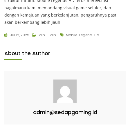
struktur intuitif. Mobile Legends HD terus merevolusi
bagaimana kami memandang visual game seluler, dan
dengan kemajuan yang berkelanjutan, pengaruhnya pasti
akan berkembang lebih jauh.
Tags
Jul 12, 2025
Lain - Lain
Mobile-Legend-Hd
About the Author
admin@sedapgaming.id