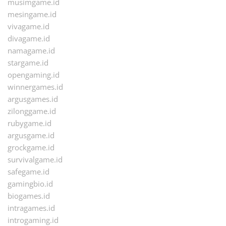
musimgame.id
mesingame.id
vivagame.id
divagame.id
namagame.id
stargame.id
opengaming.id
winnergames.id
argusgames.id
zilonggame.id
rubygame.id
argusgame.id
grockgame.id
survivalgame.id
safegame.id
gamingbio.id
biogames.id
intragames.id
introgaming.id