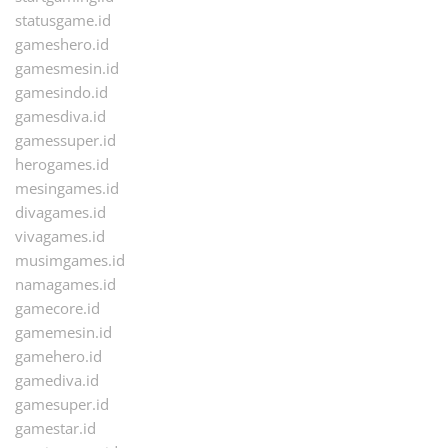
statusgame.id
gameshero.id
gamesmesin.id
gamesindo.id
gamesdiva.id
gamessuper.id
herogames.id
mesingames.id
divagames.id
vivagames.id
musimgames.id
namagames.id
gamecore.id
gamemesin.id
gamehero.id
gamediva.id
gamesuper.id
gamestar.id