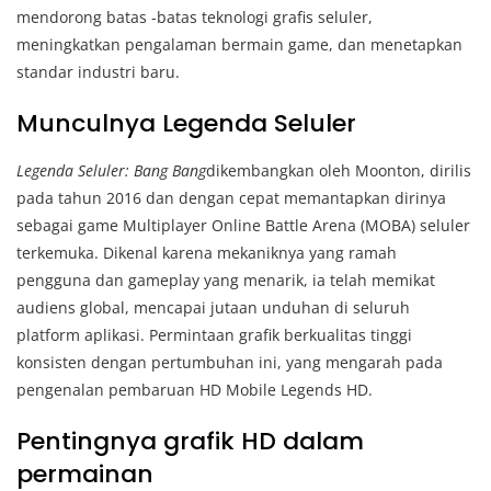
mendorong batas -batas teknologi grafis seluler,
meningkatkan pengalaman bermain game, dan menetapkan
standar industri baru.
Munculnya Legenda Seluler
Legenda Seluler: Bang Bang
dikembangkan oleh Moonton, dirilis
pada tahun 2016 dan dengan cepat memantapkan dirinya
sebagai game Multiplayer Online Battle Arena (MOBA) seluler
terkemuka. Dikenal karena mekaniknya yang ramah
pengguna dan gameplay yang menarik, ia telah memikat
audiens global, mencapai jutaan unduhan di seluruh
platform aplikasi. Permintaan grafik berkualitas tinggi
konsisten dengan pertumbuhan ini, yang mengarah pada
pengenalan pembaruan HD Mobile Legends HD.
Pentingnya grafik HD dalam
permainan