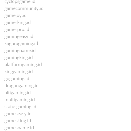
cyclopsgame.id
gamecommunity.id
gamejoy.id
gamerking.id
gamerpro.id
gamingeasy.id
kaguragaming.id
gamingname.id
gamingking.id
platformgaming.id
kinggaming.id
gogaming.id
dragongaming.id
ultigaming.id
multigaming.id
statusgaming.id
gameseasy.id
gamesking.id
gamesname.id