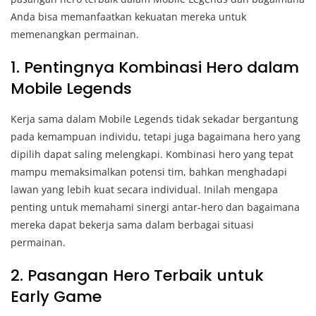
Anda bisa memanfaatkan kekuatan mereka untuk
memenangkan permainan.
1. Pentingnya Kombinasi Hero dalam
Mobile Legends
Kerja sama dalam Mobile Legends tidak sekadar bergantung
pada kemampuan individu, tetapi juga bagaimana hero yang
dipilih dapat saling melengkapi. Kombinasi hero yang tepat
mampu memaksimalkan potensi tim, bahkan menghadapi
lawan yang lebih kuat secara individual. Inilah mengapa
penting untuk memahami sinergi antar-hero dan bagaimana
mereka dapat bekerja sama dalam berbagai situasi
permainan.
2. Pasangan Hero Terbaik untuk
Early Game