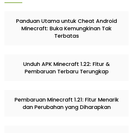
Panduan Utama untuk Cheat Android
Minecraft: Buka Kemungkinan Tak
Terbatas
Unduh APK Minecraft 1.22: Fitur &
Pembaruan Terbaru Terungkap
Pembaruan Minecraft 1.21: Fitur Menarik
dan Perubahan yang Diharapkan