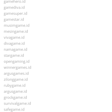
gamehero.id
gamediva.id
gamesuper.id
gamestar.id
musimgame.id
mesingame.id
vivagame.id
divagame.id
namagame.id
stargame.id
opengaming.id
winnergames.id
argusgames.id
zilonggame.id
rubygame.id
argusgame.id
grockgame.id
survivalgame.id
safegame.id