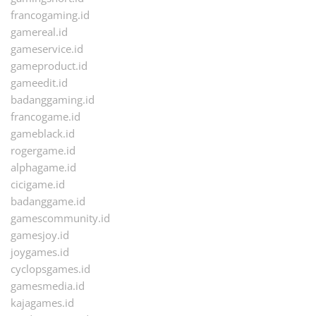
francogaming.id
gamereal.id
gameservice.id
gameproduct.id
gameedit.id
badanggaming.id
francogame.id
gameblack.id
rogergame.id
alphagame.id
cicigame.id
badanggame.id
gamescommunity.id
gamesjoy.id
joygames.id
cyclopsgames.id
gamesmedia.id
kajagames.id