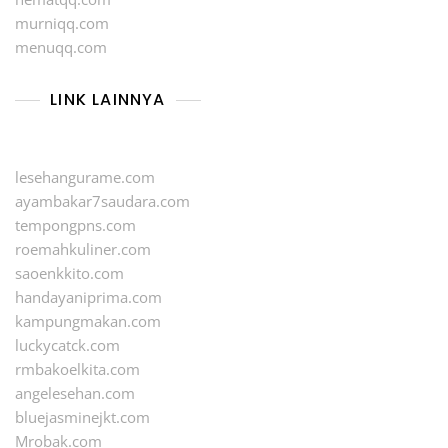
murniqq.com
menuqq.com
LINK LAINNYA
lesehangurame.com
ayambakar7saudara.com
tempongpns.com
roemahkuliner.com
saoenkkito.com
handayaniprima.com
kampungmakan.com
luckycatck.com
rmbakoelkita.com
angelesehan.com
bluejasminejkt.com
Mrobak.com