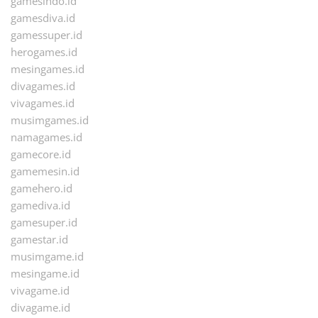
gamesindo.id
gamesdiva.id
gamessuper.id
herogames.id
mesingames.id
divagames.id
vivagames.id
musimgames.id
namagames.id
gamecore.id
gamemesin.id
gamehero.id
gamediva.id
gamesuper.id
gamestar.id
musimgame.id
mesingame.id
vivagame.id
divagame.id