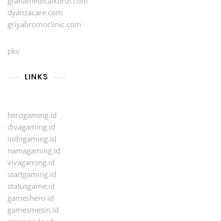
grahamedicalkurdi.com
dyanzacare.com
griyabromoclinic.com
pkv
LINKS
herogaming.id
divagaming.id
indogaming.id
namagaming.id
vivagaming.id
startgaming.id
statusgame.id
gameshero.id
gamesmesin.id