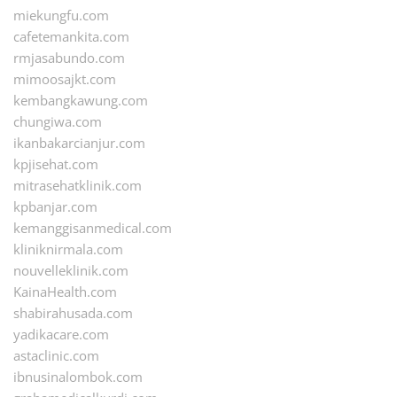
miekungfu.com
cafetemankita.com
rmjasabundo.com
mimoosajkt.com
kembangkawung.com
chungiwa.com
ikanbakarcianjur.com
kpjisehat.com
mitrasehatklinik.com
kpbanjar.com
kemanggisanmedical.com
kliniknirmala.com
nouvelleklinik.com
KainaHealth.com
shabirahusada.com
yadikacare.com
astaclinic.com
ibnusinalombok.com