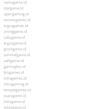
namagame.id
stargame.id
opengaming.id
winnergames.id
argusgames.id
zilonggame.id
rubygame.id
argusgame.id
grockgame.id
survivalgame.id
safegame.id
gamingbio.id
biogames.id
intragames.id
introgaming.id
tempatgames.id
suaragame.id
intragame.id
omnigame.id