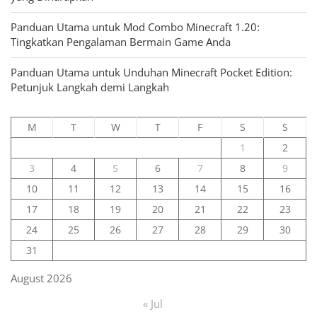
Panduan Utama untuk Mod Combo Minecraft 1.20:
Tingkatkan Pengalaman Bermain Game Anda
Panduan Utama untuk Unduhan Minecraft Pocket Edition:
Petunjuk Langkah demi Langkah
M
T
W
T
F
S
S
1
2
3
4
5
6
7
8
9
10
11
12
13
14
15
16
17
18
19
20
21
22
23
24
25
26
27
28
29
30
31
August 2026
« Jul