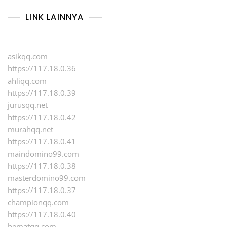
LINK LAINNYA
asikqq.com
https://117.18.0.36
ahliqq.com
https://117.18.0.39
jurusqq.net
https://117.18.0.42
murahqq.net
https://117.18.0.41
maindomino99.com
https://117.18.0.38
masterdomino99.com
https://117.18.0.37
championqq.com
https://117.18.0.40
hematqq.com