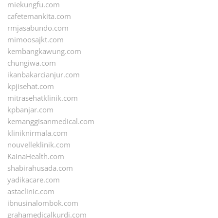
miekungfu.com
cafetemankita.com
rmjasabundo.com
mimoosajkt.com
kembangkawung.com
chungiwa.com
ikanbakarcianjur.com
kpjisehat.com
mitrasehatklinik.com
kpbanjar.com
kemanggisanmedical.com
kliniknirmala.com
nouvelleklinik.com
KainaHealth.com
shabirahusada.com
yadikacare.com
astaclinic.com
ibnusinalombok.com
grahamedicalkurdi.com