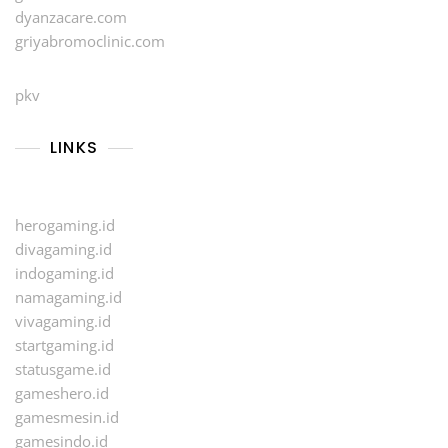
dyanzacare.com
griyabromoclinic.com
pkv
LINKS
herogaming.id
divagaming.id
indogaming.id
namagaming.id
vivagaming.id
startgaming.id
statusgame.id
gameshero.id
gamesmesin.id
gamesindo.id