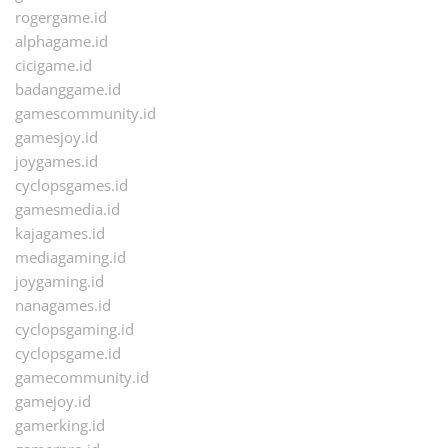
rogergame.id
alphagame.id
cicigame.id
badanggame.id
gamescommunity.id
gamesjoy.id
joygames.id
cyclopsgames.id
gamesmedia.id
kajagames.id
mediagaming.id
joygaming.id
nanagames.id
cyclopsgaming.id
cyclopsgame.id
gamecommunity.id
gamejoy.id
gamerking.id