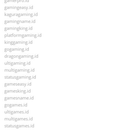
gamerpro.id
gamingeasy.id
kaguragaming.id
gamingname.id
gamingking.id
platformgaming.id
kinggaming.id
gogaming.id
dragongaming.id
ultigaming.id
multigaming.id
statusgaming.id
gameseasy.id
gamesking.id
gamesname.id
gogames.id
ultigames.id
multigames.id
statusgames.id