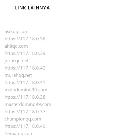
LINK LAINNYA
asikqq.com
https://117.18.0.36
ahliqq.com
https://117.18.0.39
jurusqq.net
https://117.18.0.42
murahqq.net
https://117.18.0.41
maindomino99.com
https://117.18.0.38
masterdomino99.com
https://117.18.0.37
championqq.com
https://117.18.0.40
hematqq.com