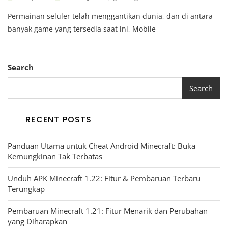
Permainan seluler telah menggantikan dunia, dan di antara
banyak game yang tersedia saat ini, Mobile
Search
Search
RECENT POSTS
Panduan Utama untuk Cheat Android Minecraft: Buka
Kemungkinan Tak Terbatas
Unduh APK Minecraft 1.22: Fitur & Pembaruan Terbaru
Terungkap
Pembaruan Minecraft 1.21: Fitur Menarik dan Perubahan
yang Diharapkan