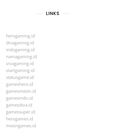
LINKS
herogaming.id
divagaming.id
indogaming.id
namagaming.id
vivagaming.id
startgaming.id
statusgame.id
gameshero.id
gamesmesin.id
gamesindo.id
gamesdiva.id
gamessuper.id
herogames.id
mesingames.id