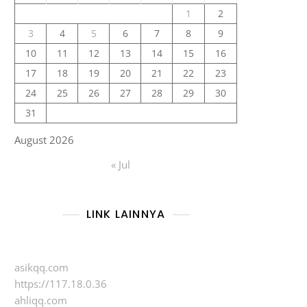
1
2
3
4
5
6
7
8
9
10
11
12
13
14
15
16
17
18
19
20
21
22
23
24
25
26
27
28
29
30
31
August 2026
« Jul
LINK LAINNYA
asikqq.com
https://117.18.0.36
ahliqq.com