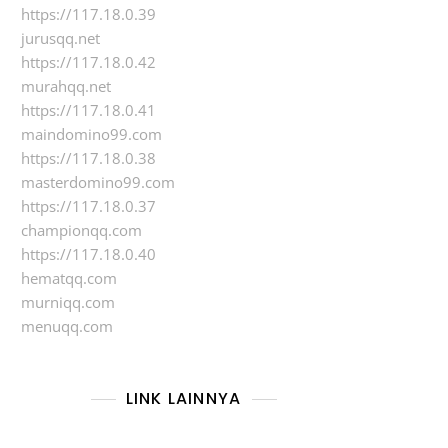
https://117.18.0.39
jurusqq.net
https://117.18.0.42
murahqq.net
https://117.18.0.41
maindomino99.com
https://117.18.0.38
masterdomino99.com
https://117.18.0.37
championqq.com
https://117.18.0.40
hematqq.com
murniqq.com
menuqq.com
LINK LAINNYA