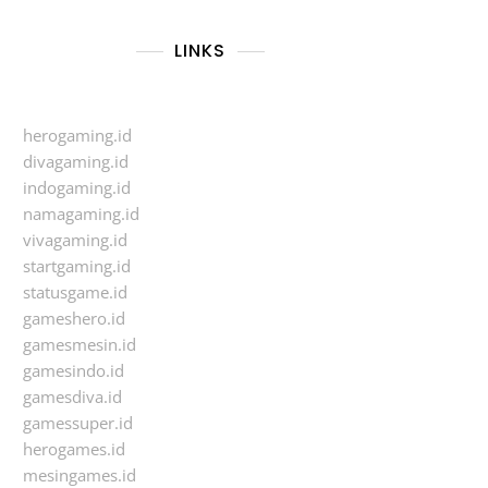
LINKS
herogaming.id
divagaming.id
indogaming.id
namagaming.id
vivagaming.id
startgaming.id
statusgame.id
gameshero.id
gamesmesin.id
gamesindo.id
gamesdiva.id
gamessuper.id
herogames.id
mesingames.id