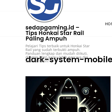
Skip
to
content
HO
sedapgaming.id –
Tips Honkai Star Rail
Paling Ampuh
Pelajari Tips terbaik untuk Honkai Star
Rail yang sudah terbukti ampuh.
Panduan lengkap dan mudah diikuti,
dark-system-mobil
dijamin bikin kamu lebih percaya diri
saat bermain!