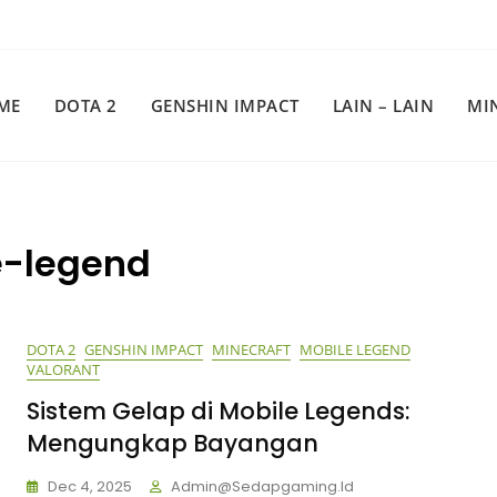
ME
DOTA 2
GENSHIN IMPACT
LAIN – LAIN
MI
e-legend
DOTA 2
GENSHIN IMPACT
MINECRAFT
MOBILE LEGEND
VALORANT
Sistem Gelap di Mobile Legends:
Mengungkap Bayangan
Dec 4, 2025
Admin@sedapgaming.id