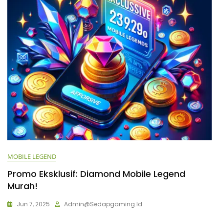
MOBILE LEGEND
Promo Eksklusif: Diamond Mobile Legend
Murah!
Jun 7, 2025
Admin@sedapgaming.id