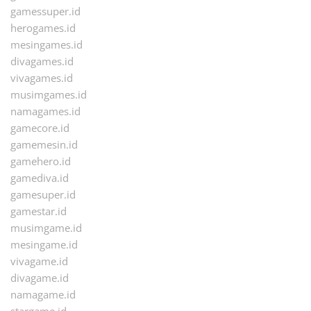
gamessuper.id
herogames.id
mesingames.id
divagames.id
vivagames.id
musimgames.id
namagames.id
gamecore.id
gamemesin.id
gamehero.id
gamediva.id
gamesuper.id
gamestar.id
musimgame.id
mesingame.id
vivagame.id
divagame.id
namagame.id