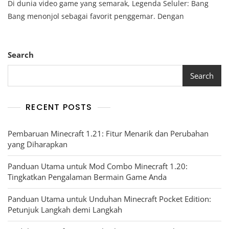
Di dunia video game yang semarak, Legenda Seluler: Bang
Bang menonjol sebagai favorit penggemar. Dengan
Search
Search
RECENT POSTS
Pembaruan Minecraft 1.21: Fitur Menarik dan Perubahan
yang Diharapkan
Panduan Utama untuk Mod Combo Minecraft 1.20:
Tingkatkan Pengalaman Bermain Game Anda
Panduan Utama untuk Unduhan Minecraft Pocket Edition:
Petunjuk Langkah demi Langkah