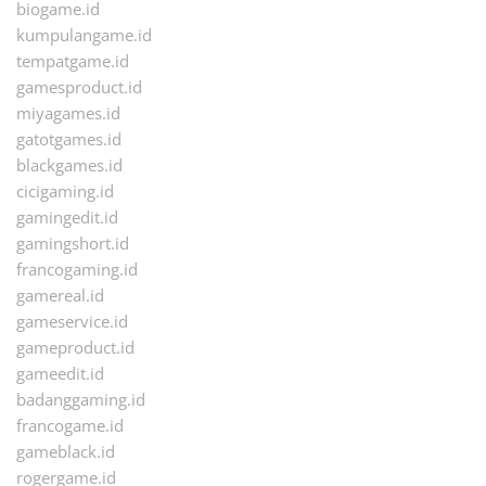
biogame.id
kumpulangame.id
tempatgame.id
gamesproduct.id
miyagames.id
gatotgames.id
blackgames.id
cicigaming.id
gamingedit.id
gamingshort.id
francogaming.id
gamereal.id
gameservice.id
gameproduct.id
gameedit.id
badanggaming.id
francogame.id
gameblack.id
rogergame.id