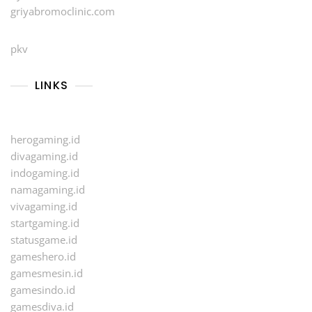
griyabromoclinic.com
pkv
LINKS
herogaming.id
divagaming.id
indogaming.id
namagaming.id
vivagaming.id
startgaming.id
statusgame.id
gameshero.id
gamesmesin.id
gamesindo.id
gamesdiva.id